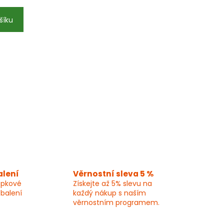
šíku
alení
Věrnostní sleva 5 %
epkové
Získejte až 5% slevu na
 balení
každý nákup s naším
věrnostním programem.