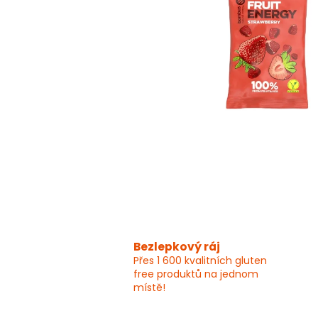
Bezlepkový ráj
Přes 1 600 kvalitních gluten
free produktů na jednom
místě!