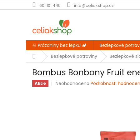
Přejít
601 101 445
info@celiakshop.cz
na
obsah
🌞 Prázdniny bez lepku 🏕️
Bezlepkové potrav
Domů
Bezlepkové potraviny
Bezlepkové sl
Bombus Bonbony Fruit ene
Průměrné
Neohodnoceno
Podrobnosti hodnocen
Akce
hodnocení
produktu
je
0,0
z
5
hvězdiček.