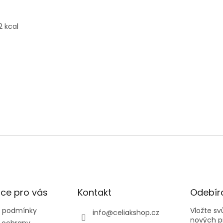
2 kcal
ce pro vás
Kontakt
Odebíra
 podmínky
Vložte s
info
@
celiakshop.cz
nových p
 ochrany