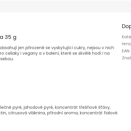
Dop
a 35 g
Kate
Hmo
sahují jen přirozeně se vyskytující cukry, nejsou v nich
EAN
:
 celiaky i vegany a v balení, které se skvělé hodí i na
Zna
 sebou.
blečné pyré, jahodové pyré, koncentrát třešňové šťávy,
ktin, citrusová vláknina, přírodní aroma, koncentrát fialové