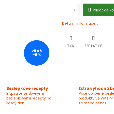
Přidat do ko
Detailní informace
TISK
ZEPTAT SE
29 Kč
–6 %
Bezlepkové recepty
Extra výhodná b
Inspirujte se skvělými
Vaše oblíbené bezl
bezlepkovými recepty na
produkty ve větším
každý den!
za méně peněz!