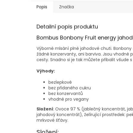
Popis
Značka
Detailní popis produktu
Bombus Bonbony Fruit energy jahod
Výborné mlsání plné jahodové chuti. Bonbony ob
žádné konzervanty, ani barviva. Jsou vhodné pro
cesty. Snadno si je tak můžete přibalit všude s
Výhody:
bezlepkové
bez přidaného cukru
bez konzervantů
vhodné pro vegany
Složení
: Ovoce 97 % (jablečný koncentrát, ja
jahodový koncentrát), želírující prostředek: pe
mrkvové šťávy.
Složení: