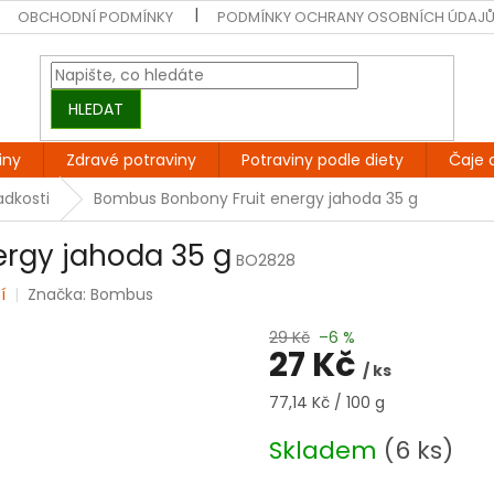
OBCHODNÍ PODMÍNKY
PODMÍNKY OCHRANY OSOBNÍCH ÚDAJ
HLEDAT
iny
Zdravé potraviny
Potraviny podle diety
Čaje 
adkosti
Bombus Bonbony Fruit energy jahoda 35 g
rgy jahoda 35 g
BO2828
í
Značka:
Bombus
29 Kč
–6 %
27 Kč
/ ks
Měrná
77,14 Kč / 100 g
cena:
Skladem
(6 ks)