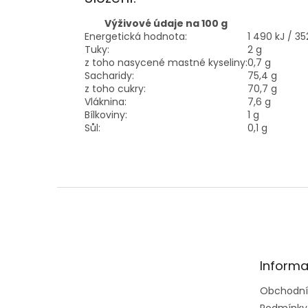
Výživové údaje na 100 g
Energetická hodnota:
1 490 kJ / 35
Tuky:
2 g
z toho nasycené mastné kyseliny:
0,7 g
Sacharidy:
75,4 g
z toho cukry:
70,7 g
Vláknina:
7,6 g
Bílkoviny:
1 g
Sůl:
0,1 g
Z
á
p
a
t
Informa
í
Obchodní
Podmínky