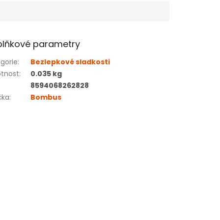
lňkové parametry
gorie
:
Bezlepkové sladkosti
tnost
:
0.035 kg
8594068262828
čka
:
Bombus