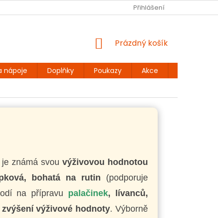
Ů
BEZLEPKOVÉ RECEPTY
KONTAKT
Přihlášení
DOPRAVA A PLATBA
NÁKUPNÍ
Prázdný košík
KOŠÍK
a nápoje
Doplňky
Poukazy
Akce
Dárky
a je známá svou
výživovou hodnotou
epková, bohatá na rutin
(podporuje
hodí na přípravu
palačinek
, lívanců,
 zvýšení výživové hodnoty
. Výborně