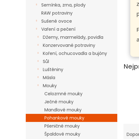
n
Semínka, zrna, plody
e
RAW potraviny
l
p
Sušené ovoce
Vaření a pečení
Džemy, marmelády, povidla
a
Konzervované potraviny
Koření, ochucovadla a bujóny
Sůl
Nejp
Luštěniny
Másla
Mouky
Celozrnné mouky
Ječné mouky
Mandlové mouky
Pohankové mouky
Ř
Pšeničné mouky
a
Špaldové mouky
Dopo