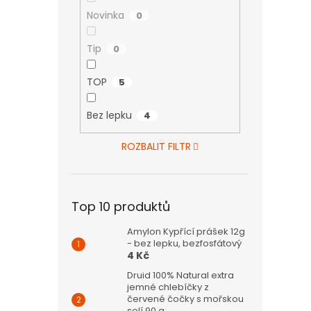
Novinka
0
Tip
0
TOP
5
Bez lepku
4
ROZBALIT FILTR
Top 10 produktů
Amylon Kypřící prášek 12g
- bez lepku, bezfosfátový
4 Kč
Druid 100% Natural extra
jemné chlebíčky z
červené čočky s mořskou
solí 90 g