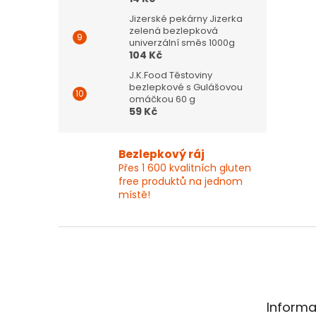
Jizerské pekárny Jizerka
zelená bezlepková
univerzální směs 1000g
104 Kč
J.K.Food Těstoviny
bezlepkové s Gulášovou
omáčkou 60 g
59 Kč
Bezlepkový ráj
Přes 1 600 kvalitních gluten
free produktů na jednom
místě!
Z
á
p
a
t
Informa
í