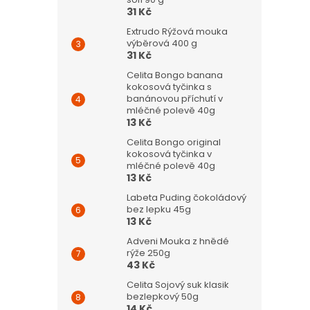
31 Kč
Extrudo Rýžová mouka
výběrová 400 g
31 Kč
Celita Bongo banana
kokosová tyčinka s
banánovou příchutí v
mléčné polevě 40g
13 Kč
Celita Bongo original
kokosová tyčinka v
mléčné polevě 40g
13 Kč
Labeta Puding čokoládový
bez lepku 45g
13 Kč
Adveni Mouka z hnědé
rýže 250g
43 Kč
Celita Sojový suk klasik
bezlepkový 50g
14 Kč