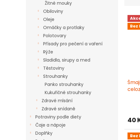
z
Žitné mouky
e
Obiloviny
V
n
Akc
Oleje
ý
í
Bez 
p
Omáčky a protlaky
p
i
r
Polotovary
s
o
Přísady pro pečení a vaření
p
d
Rýže
r
u
Sladidla, sirupy a med
o
k
Těstoviny
d
t
u
ů
Strouhanky
Šmaj
k
Panko strouhanky
celo
t
Kukuřičné strouhanky
ů
Zdravé mlsání
Prům
Zdravé snídaně
hodn
produ
Potraviny podle diety
40 
je
Čaje a nápoje
3,8
z
Doplňky
Bez 
5