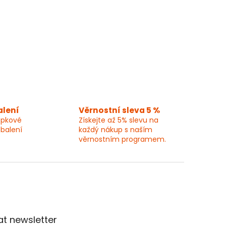
alení
Věrnostní sleva 5 %
epkové
Získejte až 5% slevu na
 balení
každý nákup s naším
věrnostním programem.
t newsletter