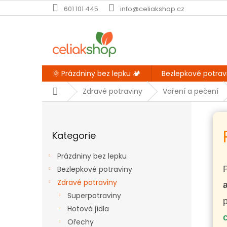
Přejít
601 101 445
info@celiakshop.cz
na
obsah
🌞 Prázdniny bez lepku 🏕️
Bezlepkové potrav
Domů
Zdravé potraviny
Vaření a pečení
P
o
Přeskočit
s
Kategorie
kategorie
t
r
Prázdniny bez lepku
a
Bezlepkové potraviny
n
Zdravé potraviny
n
í
Superpotraviny
p
Hotová jídla
a
Ořechy