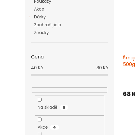
Poukazy
hvězd
Akce
Dárky
Zachraň jídlo
Značky
Cena
Šmaj
500g
40
Kč
80
Kč
68 
Na skladě
5
Akce
4