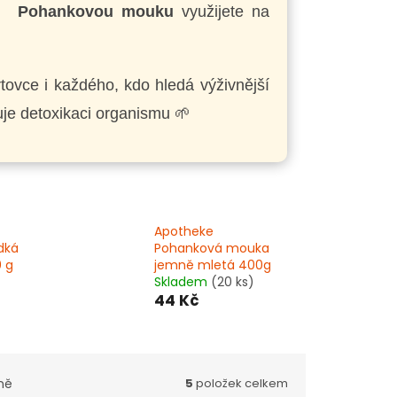
 🍲
Pohankovou mouku
využijete na
rtovce i každého, kdo hledá výživnější
uje detoxikaci organismu 🌱
Apotheke
dká
Pohanková mouka
 g
jemně mletá 400g
Skladem
(20 ks)
44 Kč
ně
5
položek celkem