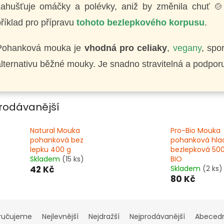
zahušťuje omáčky a polévky, aniž by změnila chuť
říklad pro přípravu
tohoto bezlepkového korpusu
.
Pohanková mouka je
vhodná pro celiaky
,
vegany
, spo
lternativu běžné mouky. Je snadno stravitelná a podpor
rodávanější
Natural Mouka
Pro-Bio Mouka
pohanková bez
pohanková hla
lepku 400 g
bezlepková 500
Skladem
(15 ks)
BIO
42 Kč
Skladem
(2 ks)
80 Kč
ručujeme
Nejlevnější
Nejdražší
Nejprodávanější
Abeced