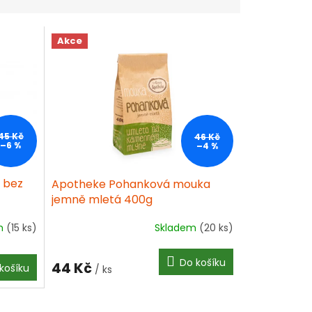
Akce
45 Kč
46 Kč
–6 %
–4 %
 bez
Apotheke Pohanková mouka
jemně mletá 400g
m
(15 ks)
Skladem
(20 ks)
Do košíku
44 Kč
košíku
/ ks