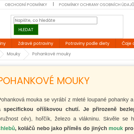
OBCHODNÍ PODMÍNKY
PODMÍNKY OCHRANY OSOBNÍCH ÚDAJ
HLEDAT
iny
Zdravé potraviny
Potraviny podle diety
Čaje 
Mouky
Pohankové mouky
POHANKOVÉ MOUKY
Pohanková mouka se vyrábí z mleté loupané pohanky 
a specifickou oříškovou chutí. Je přirozeně bezl
pružnost cév), hořčík, železo a vlákninu. Skvěle se 
chlebů
, koláčů nebo jako příměs do jiných
mouk
pro