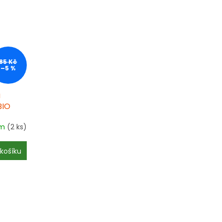
85 Kč
–5 %
á
BIO
em
(2 ks)
košíku