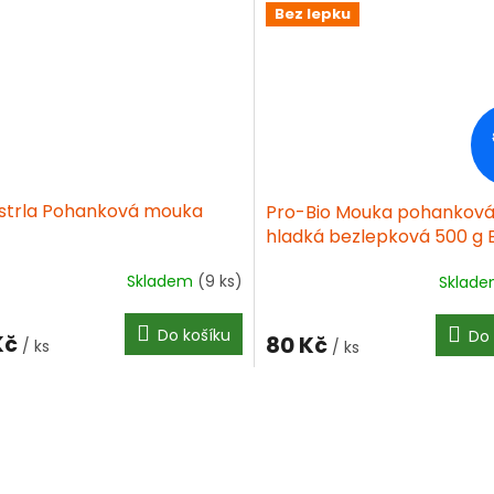
Bez lepku
iček.
strla Pohanková mouka
Pro-Bio Mouka pohankov
hladká bezlepková 500 g 
Skladem
(9 ks)
Sklad
Do košíku
Do 
Kč
80 Kč
/ ks
/ ks
O
v
l
á
d