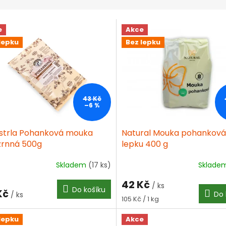
e
Akce
lepku
Bez lepku
43 Kč
–6 %
strla Pohanková mouka
Natural Mouka pohanková
zrnná 500g
lepku 400 g
Skladem
(17 ks)
Sklade
ěrné
ocení
42 Kč
ktu
/ ks
Do košíku
Kč
Do 
/ ks
Měrná
105 Kč / 1 kg
cena:
lepku
Akce