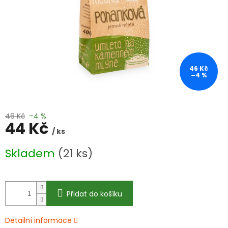
46 Kč
–4 %
46 Kč
–4 %
44 Kč
/ ks
Měrná
Skladem
(21 ks)
cena:
Přidat do košíku
Detailní informace