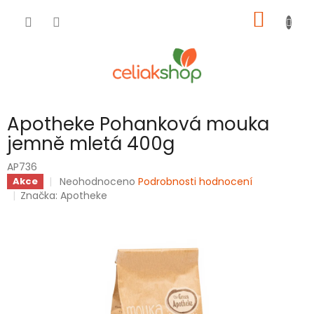
Přejít
NÁKUP
na
obsah
KOŠÍK
Apotheke Pohanková mouka
jemně mletá 400g
AP736
Průměrné
Neohodnoceno
Podrobnosti hodnocení
Akce
hodnocení
Značka:
Apotheke
produktu
je
0,0
z
5
hvězdiček.