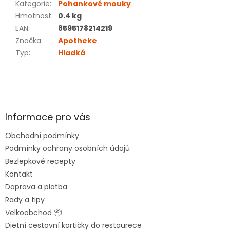
Kategorie
:
Pohankové mouky
Hmotnost
:
0.4 kg
EAN
:
8595178214219
Značka
:
Apotheke
Typ
:
Hladká
Z
á
p
a
Informace pro vás
t
Obchodní podmínky
í
Podmínky ochrany osobních údajů
Bezlepkové recepty
Kontakt
Doprava a platba
Rady a tipy
Velkoobchod 📦
Dietní cestovní kartičky do restaurece