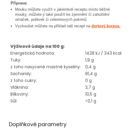
Příprava:
Mouku můžete využít v jakémkoli receptu místo běžné
mouky, můžete ji také použít ke zjemnění či zahuštění
omáček, polévek či zeleninových pokrmů.
Vyzkoušet můžete na příklad náš recept na
dortový korpus.
Výživové údaje na 100 g:
Energetická hodnota:
1428 kJ / 343 kcal
Tuky:
1,9 g
z toho nasycené mastné kyseliny:
0,4 g
Sacharidy:
81,4 g
z toho cukry:
0 g
Vláknina:
3,7 g
Bílkoviny:
10,5 g
Sůl:
<0,1 g
Doplňkové parametry