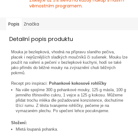
Získejte až 5% slevu na každý nákup s naším
věrnostním programem.
Popis
Značka
Detailní popis produktu
Mouka je bezlepková, vhodná na přípravu slaného pečiva,
placek i nejrůznějších sladkých moučníků či sušenek. Mouku lze
použít na vaření a pečení v bezlepkové kuchyni, hodí se také
jako příměs do běžné mouky na zvýraznění chuti běžných
pokrmů.
Recept pro inspiraci:
Pohankové kokosové rohlíčky
Na vále spojíme 300 g pohankové mouky, 125 g másla, 100 g
jemného třtinového cukru, 1 vejce a 125 g kokosu. Můžeme
přidat trochu mléka dle požadované konzistence, dochutíme
lžící rumu. Z těsta tvarujeme rohlíčky, pečeme je na
vymazaném plechu. Po upečení lehce pocukrujeme.
Složení:
Mletá loupaná pohanka.