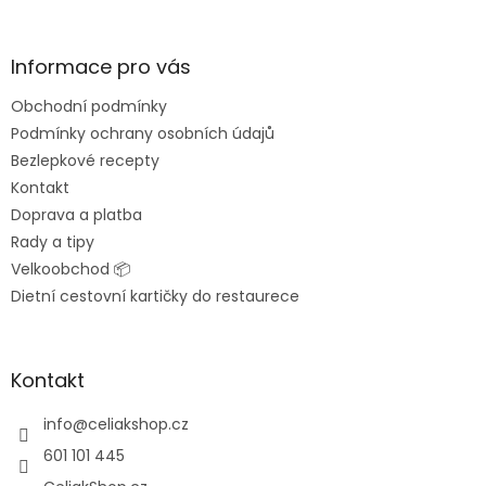
á
p
a
Informace pro vás
t
Obchodní podmínky
í
Podmínky ochrany osobních údajů
Bezlepkové recepty
Kontakt
Doprava a platba
Rady a tipy
Velkoobchod 📦
Dietní cestovní kartičky do restaurece
Kontakt
info
@
celiakshop.cz
601 101 445