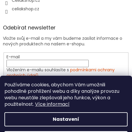
CeliakShop.cz
celiakshop.cz
Odebírat newsletter
Vložte svůj e-mail a my vám budeme zasílat informace o
nových produktech na našem e-shopu.
E-mail
Vložením e-mailu souhlasíte s
podmínkami ochrany
osobních údajů
Používáme cookies, abychom Vám umožnili
PŘIHLÁSIT SE
pohodlné prohlížení webu a díky analýze provozu
webu neustále zlepšovali jeho funkce, výkon a
použitelnost.
Více informací
Vytvořil Shoptet
Nastavení