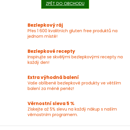
ZPĚT DO OBCHODU
Bezlepkový ráj
Přes 1 600 kvalitních gluten free produktů na
jednom místě!
Bezlepkové recepty
Inspirujte se skvělými bezlepkovými recepty na
každý den!
Extra výhodná balení
Vaše oblíbené bezlepkové produkty ve větším
balení za méně peněz!
Věrnostní sleva 5 %
Získejte až 5% slevu na každý nákup s naším
věrnostním programem.
Z