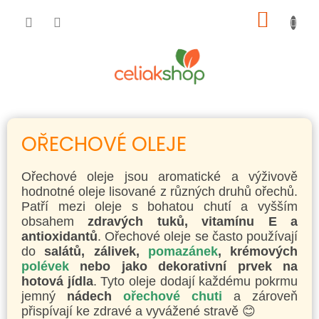
Přejít
NÁKUP
na
obsah
KOŠÍK
OŘECHOVÉ OLEJE
Ořechové oleje jsou aromatické a výživově
hodnotné oleje lisované z různých druhů ořechů.
Patří mezi oleje s bohatou chutí a vyšším
obsahem
zdravých tuků, vitamínu E a
antioxidantů
. Ořechové oleje se často používají
do
salátů, zálivek,
pomazánek
, krémových
polévek
nebo jako dekorativní prvek na
hotová jídla
. Tyto oleje dodají každému pokrmu
jemný
nádech
ořechové chuti
a zároveň
přispívají ke zdravé a vyvážené stravě 😊