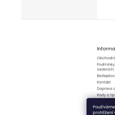
Z
á
p
a
t
Informa
í
Obchodní
Podmínky
osobních 
Bezlepkov
Kontakt
Doprava a
Rady a tip
Velkoobc
Používáme
Dietní ces
prohlížení
restaurec