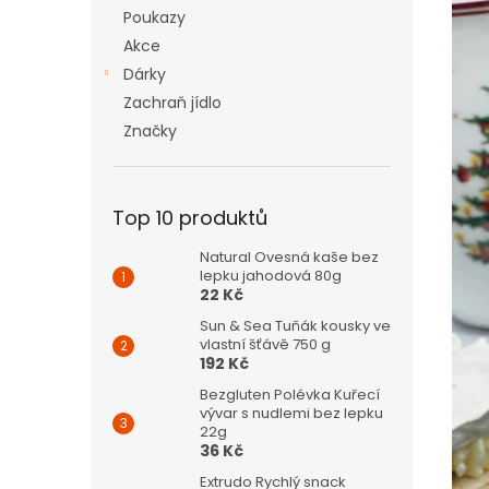
n
Poukazy
e
Akce
l
Dárky
Zachraň jídlo
Značky
Top 10 produktů
Natural Ovesná kaše bez
lepku jahodová 80g
22 Kč
Sun & Sea Tuňák kousky ve
vlastní šťávě 750 g
192 Kč
Bezgluten Polévka Kuřecí
vývar s nudlemi bez lepku
22g
36 Kč
Extrudo Rychlý snack