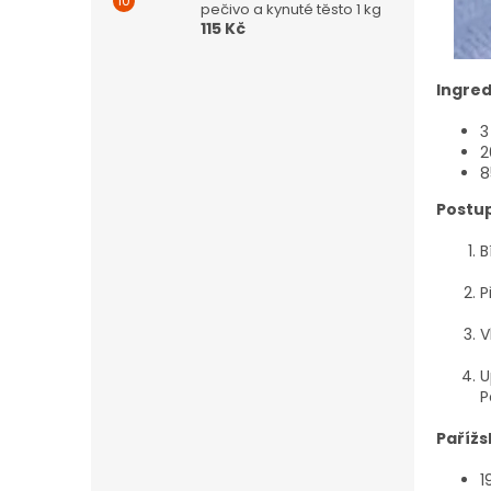
pečivo a kynuté těsto 1 kg
115 Kč
Ingred
3
2
8
Postup
B
P
V
U
P
Pařížs
1