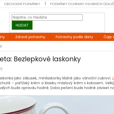
OBCHODNÍ PODMÍNKY
PODMÍNKY OCHRANY OSOBNÍCH ÚDAJ
HLEDAT
iny
Zdravé potraviny
Potraviny podle diety
Čaje 
ky
Teta: Bezlepkové laskonky
25
askonka jako zákusek, minilaskonky klidně jako vánoční cukroví.
íchutě – pařížský krém a klasiku máslový krém s kokosem. Velk
malých bude opravdu hodně. Doba pečení bude hodně záviset na 