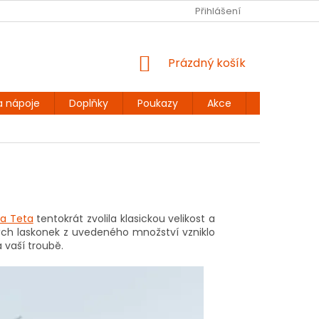
Ů
BEZLEPKOVÉ RECEPTY
KONTAKT
Přihlášení
DOPRAVA A PLATBA
NÁKUPNÍ
Prázdný košík
KOŠÍK
a nápoje
Doplňky
Poukazy
Akce
Dárky
La Teta
tentokrát zvolila klasickou velikost a
ých laskonek z uvedeného množství vzniklo
vaší troubě.