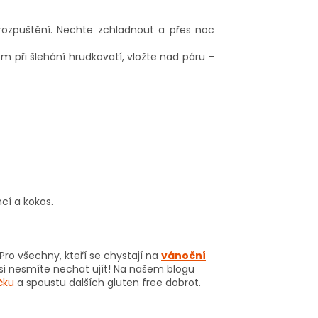
rozpuštění. Nechte zchladnout a přes noc
m při šlehání hrudkovatí, vložte nad páru –
cí a kokos.
 Pro všechny, kteří se chystají na
vánoční
é si nesmíte nechat ujít! Na našem blogu
čku
a spoustu dalších gluten free dobrot.