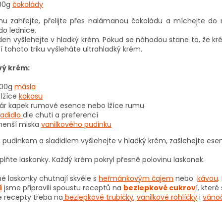
00g
čokolády
u zahřejte, přelijte přes nalámanou čokoládu a míchejte do 
do lednice.
en vyšlehejte v hladký krém. Pokud se náhodou stane to, že kré
 tohoto triku vyšleháte ultrahladký krém.
vý krém:
00g
másla
 lžíce
kokosu
ár kapek rumové esence nebo lžíce rumu
ladidlo
dle chuti a preferencí
enší miska
vanilkového pudinku
 pudinkem a sladidlem vyšlehejte v hladký krém, zašlehejte esen
lňte laskonky. Každý krém pokryl přesně polovinu laskonek.
é laskonky chutnají skvěle s
heřmánkovým čajem
nebo
kávou
.
í
jsme připravili spoustu receptů na
bezlepkové cukrov
í, kter
e recepty třeba na
bezlepkové trubičky
,
vanilkové rohlíčky
i
váno