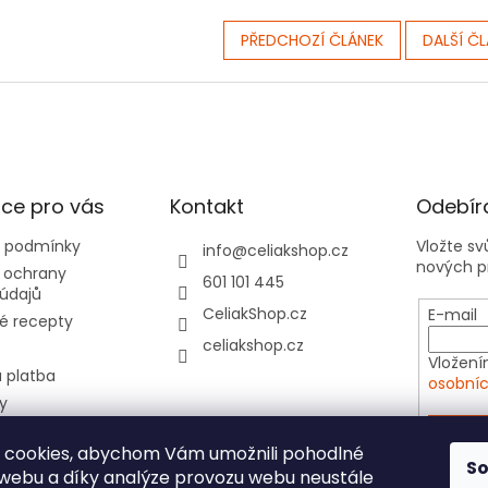
PŘEDCHOZÍ ČLÁNEK
DALŠÍ Č
ce pro vás
Kontakt
Odebíra
 podmínky
Vložte s
info
@
celiakshop.cz
nových p
 ochrany
601 101 445
údajů
CeliakShop.cz
E-mail
é recepty
celiakshop.cz
Vložení
 platba
osobníc
y
hod 📦
PŘIHL
 cookies, abychom Vám umožnili pohodlné
tovní kartičky do
S
 webu a díky analýze provozu webu neustále
e