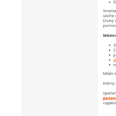
1
Smetan
uložte 
Druhý d
pomocí
Máslo
2
2
p
s
m
Máslo s
Krémy p
Upečen
pečen
najdet