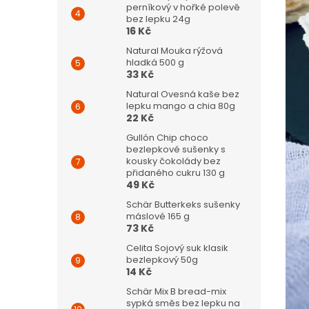
perníkový v hořké polevě
bez lepku 24g
16 Kč
Natural Mouka rýžová
hladká 500 g
33 Kč
Natural Ovesná kaše bez
lepku mango a chia 80g
22 Kč
Gullón Chip choco
bezlepkové sušenky s
kousky čokolády bez
přidaného cukru 130 g
49 Kč
Schär Butterkeks sušenky
máslové 165 g
73 Kč
Celita Sojový suk klasik
bezlepkový 50g
14 Kč
Schär Mix B bread-mix
sypká směs bez lepku na