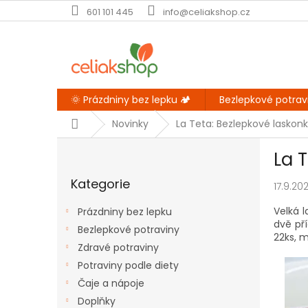
Přejít
601 101 445
info@celiakshop.cz
na
obsah
🌞 Prázdniny bez lepku 🏕️
Bezlepkové potrav
Domů
Novinky
La Teta: Bezlepkové laskon
P
La 
o
Přeskočit
s
Kategorie
kategorie
17.9.20
t
r
Velká l
Prázdniny bez lepku
a
dvě př
Bezlepkové potraviny
n
22ks, 
Zdravé potraviny
n
í
Potraviny podle diety
p
Čaje a nápoje
a
Doplňky