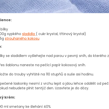
ience:
 bílky
00g sypkého
sladidla
( cukr krystal, třtinový krystal)
5g
strouhaného kokosu
:
ílky se sladidlem vyšlehejte nad parou v pevný sníh, do kterého 
řes šablonu naneste na pečící papír kokosový sníh.
ložte do trouby vyhřáté na 110 stupňů a suše asi hodinu.
pečené laskonky nesmí z vrchu lepit a jdou lehce oddělit od peč
okud nebudete plnit tentýž den. Uzavřete je do dózy.
ký krém:
90 ml smetany ke šlehání 40%