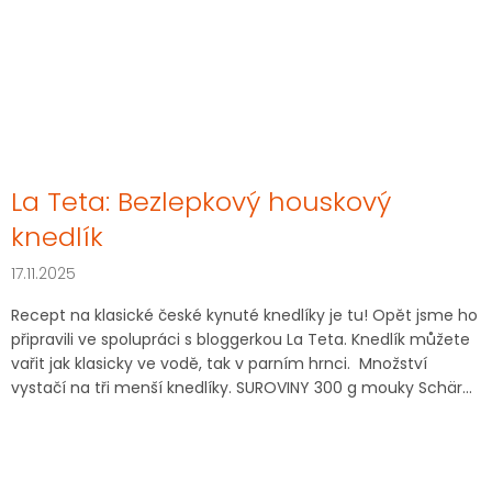
La Teta: Bezlepkový houskový
knedlík
17.11.2025
Recept na klasické české kynuté knedlíky je tu! Opět jsme ho
připravili ve spolupráci s bloggerkou La Teta. Knedlík můžete
vařit jak klasicky ve vodě, tak v parním hrnci. Množství
vystačí na tři menší knedlíky. SUROVINY 300 g mouky Schär...