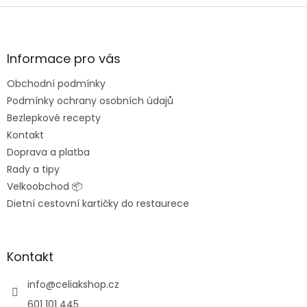
v
Z
d
á
a
á
n
c
p
í
í
a
Informace pro vás
p
t
r
Obchodní podmínky
í
v
Podmínky ochrany osobních údajů
k
y
Bezlepkové recepty
v
Kontakt
ý
Doprava a platba
p
i
Rady a tipy
s
Velkoobchod 📦
u
Dietní cestovní kartičky do restaurece
Kontakt
info
@
celiakshop.cz
601 101 445