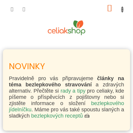
Přejít
NÁKUP
na
obsah
KOŠÍK
NOVINKY
Pravidelně pro vás připravujeme
články na
téma bezlepkového stravování
a zdravých
alternativ. Přečtěte si
rady a tipy
pro celiaky, kde
píšeme o příspěvcích z pojištovny nebo si
zjistěte informace o složení
bezlepkového
jídelníčku
. Máme pro vás také spoustu slaných a
sladkých
bezlepkových receptů
🍰