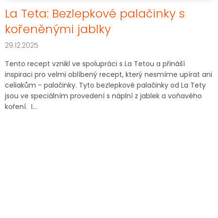
V
La Teta: Bezlepkové palačinky s
ý
kořeněnými jablky
p
i
29.12.2025
s
č
Tento recept vznikl ve spolupráci s La Tetou a přináší
l
inspiraci pro velmi oblíbený recept, který nesmíme upírat ani
á
celiakům - palačinky. Tyto bezlepkové palačinky od La Tety
n
jsou ve speciálním provedení s náplní z jablek a voňavého
k
koření. I...
ů