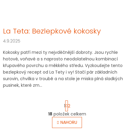
La Teta: Bezlepkové kokosky
4.9.2025
Kokosky patří mezi ty nejvděčnější dobroty. Jsou rychle
hotové, voňavé a s naprosto neodolatelnou kombinací
křupavého povrchu a měkkého středu. Vyzkoušejte tento
bezlepkový recept od La Tety i vy! Stačí pár základních
surovin, chvilka v troubě a na stole je miska plná sladkých
pusinek, které zm...
S
1
2
t
r
18
položek celkem
O
á
v
NAHORU
n
l
k
o
á