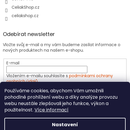
CeliakShop.cz
celiakshop.cz
Odebírat newsletter
Vložte svůj e-mail a my vám budeme zasílat informace o
nových produktech na našem e-shopu.
E-mail
Vložením e-mailu souhlasíte s
podmínkami ochrany
osobních údajů
Používáme cookies, abychom Vám umožnili
PŘIHLÁSIT SE
pohodlné prohlížení webu a díky analýze provozu
webu neustále zlepšovali jeho funkce, výkon a
použitelnost.
Více informací
Vytvořil Shoptet
Nastavení