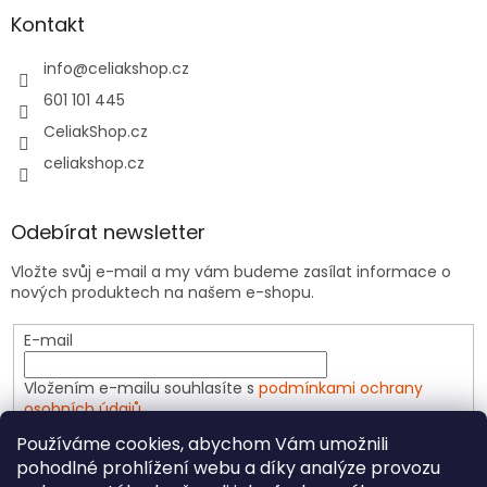
Kontakt
info
@
celiakshop.cz
601 101 445
CeliakShop.cz
celiakshop.cz
Odebírat newsletter
Vložte svůj e-mail a my vám budeme zasílat informace o
nových produktech na našem e-shopu.
E-mail
Vložením e-mailu souhlasíte s
podmínkami ochrany
osobních údajů
Používáme cookies, abychom Vám umožnili
PŘIHLÁSIT SE
pohodlné prohlížení webu a díky analýze provozu