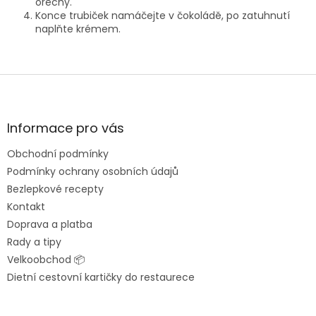
ořechy.
Konce trubiček namáčejte v čokoládě, po zatuhnutí
naplňte krémem.
Z
á
p
a
Informace pro vás
t
Obchodní podmínky
í
Podmínky ochrany osobních údajů
Bezlepkové recepty
Kontakt
Doprava a platba
Rady a tipy
Velkoobchod 📦
Dietní cestovní kartičky do restaurece