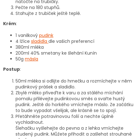
natočte na trubičky.
Pečte na 180 stupňů.
Stahujte z trubiček ještě teplé.
Krém
:
1 vanilkový
pudink
4 lžíce
sladidla
dle vašich preferencí
380ml mléka
200ml 40% smetany ke šlehání Kunín
50g
másla
Postup
:
50ml mléka si odlijte do hrnečku a rozmíchejte v něm
pudinkový prášek a sladidlo.
Zbylé mléko přiveďte k varu a za stálého míchání
pomalu přilévejte pudinkovou směs a svařte hustý
pudink. Ještě do horkého vmíchejte máslo. Ze začátku
to bude vypadat všelijak, ale krásně se to spojí.
Přetáhněte potravinovou folií a nechte úplně
vychladnout.
Šlehačku vyšlehejte do pevna a z lehka vmíchejte
studený pudink. Můžete přihodit a zašlehat strouhané