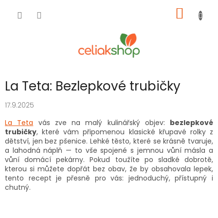
Přejít
NÁKUP
na
obsah
KOŠÍK
La Teta: Bezlepkové trubičky
17.9.2025
La Teta
vás zve na malý kulinářský objev:
bezlepkové
trubičky
, které vám připomenou klasické křupavé rolky z
dětství, jen bez pšenice. Lehké těsto, které se krásně tvaruje,
a lahodná náplň — to vše spojené s jemnou vůní másla a
vůní domácí pekárny. Pokud toužíte po sladké dobrotě,
kterou si můžete dopřát bez obav, že by obsahovala lepek,
tento recept je přesně pro vás: jednoduchý, přístupný i
chutný.