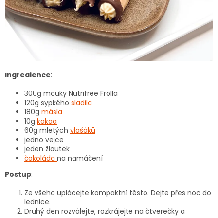
Ingredience
:
300g mouky Nutrifree Frolla
120g sypkého
sladila
180g
másla
10g
kakaa
60g mletých
vlašáků
jedno vejce
jeden žloutek
čokoláda
na namáčení
Postup
:
Ze všeho uplácejte kompaktní těsto. Dejte přes noc do
lednice.
Druhý den rozválejte, rozkrájejte na čtverečky a