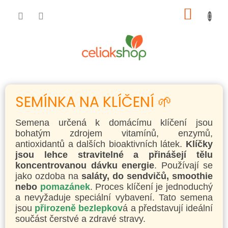
Přejít
NÁKUP
na
obsah
KOŠÍK
SEMÍNKA NA KLÍČENÍ 🌱
Semena určená k domácímu klíčení jsou
bohatým zdrojem vitamínů, enzymů,
antioxidantů a dalších bioaktivních látek.
Klíčky
jsou lehce stravitelné a přinášejí tělu
koncentrovanou dávku energie
. Používají se
jako ozdoba na
saláty, do sendvičů, smoothie
nebo
pomazánek
. Proces klíčení je jednoduchý
a nevyžaduje speciální vybavení. Tato semena
jsou
přirozeně bezlepkov
á a představují ideální
součást čerstvé a zdravé stravy.