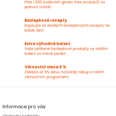
Přes 1 600 kvalitních gluten free produktů na
jednom místě!
Bezlepkové recepty
Inspirujte se skvělými bezlepkovými recepty na
každý den!
Extra výhodná balení
Vaše oblíbené bezlepkové produkty ve větším
balení za méně peněz!
Věrnostní sleva 5 %
Získejte až 5% slevu na každý nákup s naším
věrnostním programem.
Z
á
p
a
Informace pro vás
t
Obchodní podmínky