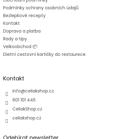
í
Podmínky ochrany osobních údajů
Bezlepkové recepty
Kontakt
Doprava a platba
Rady a tipy
Velkoobchod 📦
Dietní cestovní kartičky do restaurece
Kontakt
info
@
celiakshop.cz
601 101 445
CeliakShop.cz
celiakshop.cz
Odebírat newsletter