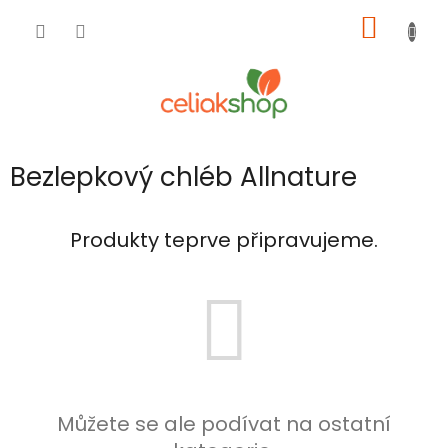
Přejít
NÁKUP
na
obsah
KOŠÍK
Bezlepkový chléb Allnature
Produkty teprve připravujeme.
Můžete se ale podívat na ostatní