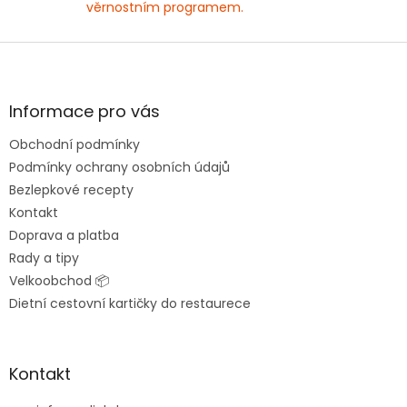
věrnostním programem.
Z
á
p
a
Informace pro vás
t
Obchodní podmínky
í
Podmínky ochrany osobních údajů
Bezlepkové recepty
Kontakt
Doprava a platba
Rady a tipy
Velkoobchod 📦
Dietní cestovní kartičky do restaurece
Kontakt