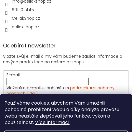
info
@
celiakshop.cz
601 101 445
CeliakShop.cz
celiakshop.cz
Odebírat newsletter
Vložte svůj e-mail a my vám budeme zasílat informace o
nových produktech na našem e-shopu.
E-mail
Vložením e-mailu souhlasíte s
podmínkami ochrany
osobních údajů
Používáme cookies, abychom Vám umožnili
PŘIHLÁSIT SE
pohodlné prohlížení webu a díky analýze provozu
webu neustále zlepšovali jeho funkce, výkon a
použitelnost.
Více informací