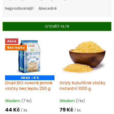
z
e
Nejprodávanější
Abecedně
n
í
p
OTEVŘÍT FILTR
r
o
V
Akce
d
ý
u
Bez lepku
p
k
i
t
s
ů
p
r
o
48 Kč
–8 %
d
Druid BIO ovesné jemné
Grizly Kukuřičné vločky
u
vločky bez lepku 250 g
instantní 1000 g
k
t
Skladem
(7 ks)
Skladem
(1 ks)
ů
44 Kč
79 Kč
/ ks
/ ks