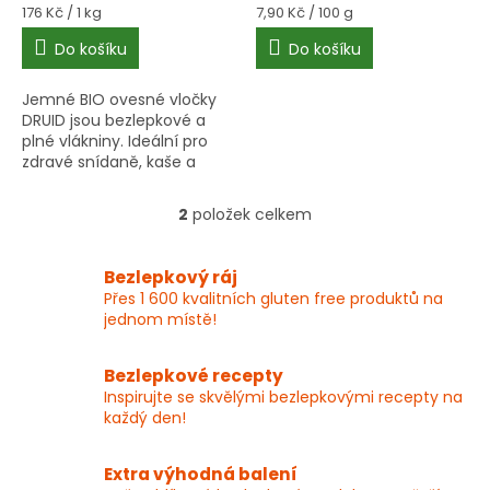
Měrná
Měrná
176 Kč / 1 kg
7,90 Kč / 100 g
cena:
cena:
Do košíku
Do košíku
Jemné BIO ovesné vločky
DRUID jsou bezlepkové a
plné vlákniny. Ideální pro
zdravé snídaně, kaše a
pečení. Vyzkoušejte je
dnes!
2
položek celkem
O
v
l
Bezlepkový ráj
á
Přes 1 600 kvalitních gluten free produktů na
d
jednom místě!
a
c
í
Bezlepkové recepty
p
Inspirujte se skvělými bezlepkovými recepty na
r
každý den!
v
k
y
Extra výhodná balení