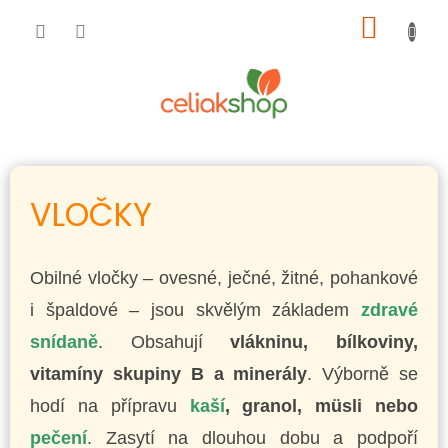
Přejít
NÁKUP
na
obsah
KOŠÍK
VLOČKY
Obilné vločky – ovesné, ječné, žitné, pohankové
i špaldové – jsou skvělým základem
zdravé
snídaně
. Obsahují
vlákninu, bílkoviny,
vitamíny skupiny B a minerály
. Výborně se
hodí na přípravu
kaší
, granol, müsli nebo
pečení
. Zasytí na dlouhou dobu a podpoří