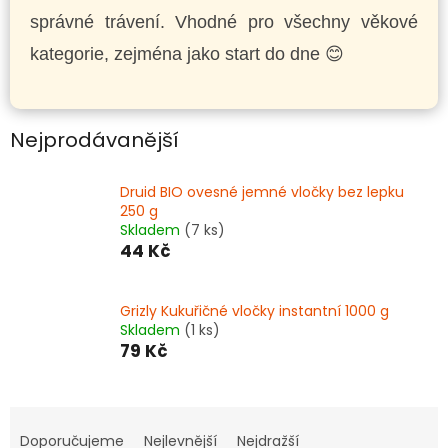
správné trávení. Vhodné pro všechny věkové
kategorie, zejména jako start do dne 😊
Nejprodávanější
Druid BIO ovesné jemné vločky bez lepku
250 g
Skladem
(7 ks)
44 Kč
Grizly Kukuřičné vločky instantní 1000 g
Skladem
(1 ks)
79 Kč
Ř
a
Doporučujeme
Nejlevnější
Nejdražší