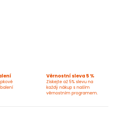
alení
Věrnostní sleva 5 %
epkové
Získejte až 5% slevu na
 balení
každý nákup s naším
věrnostním programem.