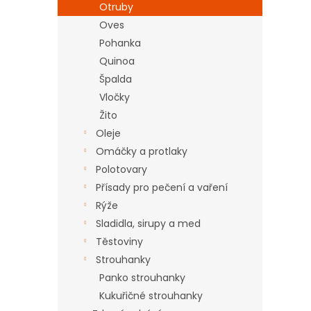
Otruby
Oves
Pohanka
Quinoa
Špalda
Vločky
Žito
Oleje
Omáčky a protlaky
Polotovary
Přísady pro pečení a vaření
Rýže
Sladidla, sirupy a med
Těstoviny
Strouhanky
Panko strouhanky
Kukuřičné strouhanky