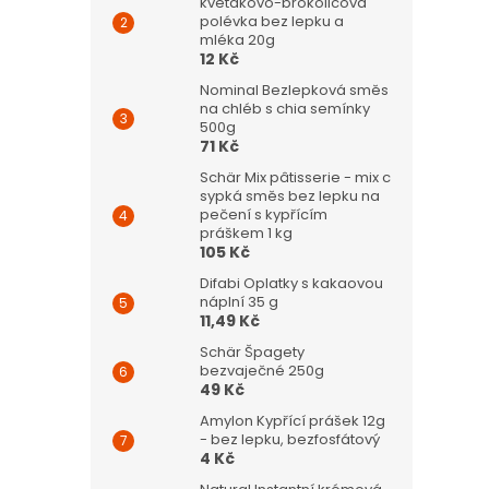
květákovo-brokolicová
polévka bez lepku a
mléka 20g
12 Kč
Nominal Bezlepková směs
na chléb s chia semínky
500g
71 Kč
Schär Mix pâtisserie - mix c
sypká směs bez lepku na
pečení s kypřícím
práškem 1 kg
105 Kč
Difabi Oplatky s kakaovou
náplní 35 g
11,49 Kč
Schär Špagety
bezvaječné 250g
49 Kč
Amylon Kypřící prášek 12g
- bez lepku, bezfosfátový
4 Kč