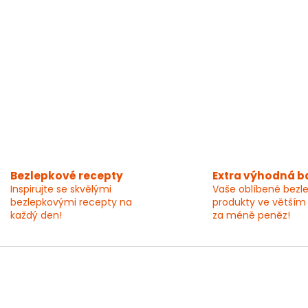
Bezlepkové recepty
Extra výhodná b
Inspirujte se skvělými
Vaše oblíbené bezl
bezlepkovými recepty na
produkty ve větším
každý den!
za méně peněz!