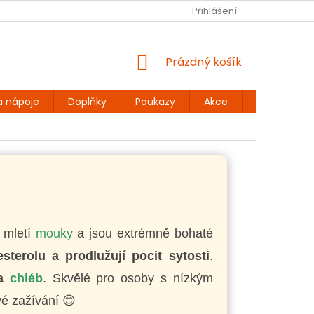
Ů
BEZLEPKOVÉ RECEPTY
KONTAKT
Přihlášení
DOPRAVA A PLATBA
NÁKUPNÍ
Prázdný košík
KOŠÍK
a nápoje
Doplňky
Poukazy
Akce
Dárky
i mletí
mouky
a jsou extrémně bohaté
sterolu a prodlužují pocit sytosti
.
na
chléb
. Skvělé pro osoby s nízkým
vé zažívání 😊