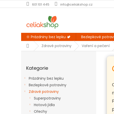
Přejít
601 101 445
info@celiakshop.cz
na
obsah
🌞 Prázdniny bez lepku 🏕️
Bezlepkové potrav
Domů
Zdravé potraviny
Vaření a pečení
P
o
Přeskočit
s
Kategorie
kategorie
t
r
Prázdniny bez lepku
a
O
Bezlepkové potraviny
n
Zdravé potraviny
n
n
í
Superpotraviny
p
Hotová jídla
a
p
Ořechy