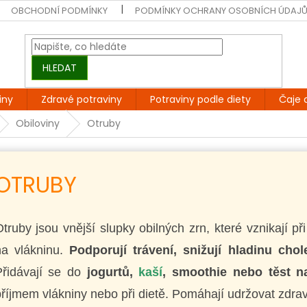
OBCHODNÍ PODMÍNKY
PODMÍNKY OCHRANY OSOBNÍCH ÚDAJ
HLEDAT
iny
Zdravé potraviny
Potraviny podle diety
Čaje 
Obiloviny
Otruby
OTRUBY
truby jsou vnější slupky obilných zrn, které vznikají př
a vlákninu.
Podporují trávení, snižují hladinu chole
Přidávají se do
jogurtů,
kaší
, smoothie nebo těst 
říjmem vlákniny nebo při dietě. Pomáhají udržovat zdra