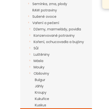
n
Semínka, zrna, plody
e
RAW potraviny
l
Sušené ovoce
Vaření a pečení
Džemy, marmelády, povidla
Konzervované potraviny
Koření, ochucovadla a bujóny
Sůl
Luštěniny
Másla
Mouky
Obiloviny
Bulgur
Jáhly
Kroupy
Kukuřice
Kuskus