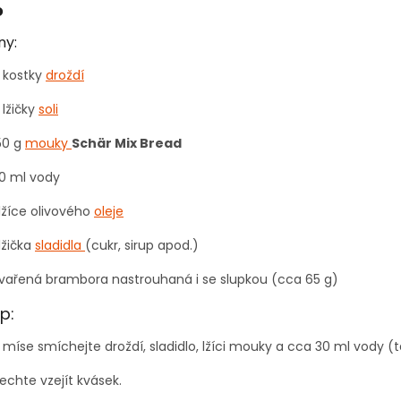
o
ny:
 kostky
droždí
 lžičky
soli
50 g
mouky
Schär Mix Bread
10 ml vody
 lžíce olivového
oleje
 lžička
sladidla
(cukr, sirup apod.)
 vařená brambora nastrouhaná i se slupkou (cca 65 g)
p:
 míse smíchejte droždí, sladidlo, lžíci mouky a cca 30 ml vody 
echte vzejít kvásek.