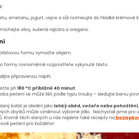
:
etu, smetanu, jogurt, vejce a sůl rozmixujte do hladké krémové 
míchejte olivy, sušená rajčata a oregano.
ní
oláčovou formu vymažte olejem.
o formy rovnoměrně rozprostřete vykynuté těsto.
alijte připravenou náplň.
ečte při
180 °C přibližně 40 minut
.
oba pečení se může lišit podle typu trouby – sledujte barvu pov
laný koláč je ideální jako
lehký oběd, večeře nebo pohoštění
ných zbytků může vzniknout výborné jídlo. Nachystali jsme pro 
ů. Kromě těch slaných u nás najdete také recepty na
bezlepkov
kové pečení pro každého!