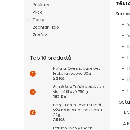
n
Těst
Poukazy
e
Akce
l
Surovi
Dárky
¼
Zachraň jídlo
Značky
¼
1
Top 10 produktů
1
1
Natural Ovesná kaše bez
lepku jahodová 80g
22 Kč
1
Sun & Sea Tuňák kousky ve
1
vlastní šťávě 750 g
192 Kč
Postu
Bezgluten Polévka Kuřecí
vývar s nudlemi bez lepku
V
22g
36 Kč
N
Extrudo Rychlý snack