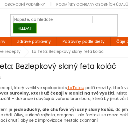
OBCHODNÍ PODMÍNKY
PODMÍNKY OCHRANY OSOBNÍCH ÚDAJ
HLEDAT
iny
Zdravé potraviny
Potraviny podle diety
Čaje 
vé recepty
La Teta: Bezlepkový slaný feta koláč
Teta: Bezlepkový slaný feta koláč
6
ecept, který vznikl ve spolupráci s
LaTetou
patří mezi ty, které v
vat suroviny, které už čekají v lednici na své využití
. Míst
azářit – dokonce i obyčejná vařená brambora, která by jinak zůs
kem je
jednoduchý, ale chuťově výrazný slaný koláč
, do je
 rádi. Olivy, sušená rajčata, oregano…. ale fantazii se meze ne
ací chutí, aby se z improvizace nestalo zklamání.