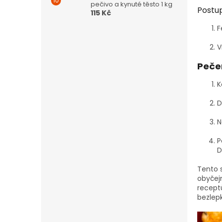
pečivo a kynuté těsto 1 kg
Postup
115 Kč
F
V
Peče
K
D
N
P
D
Tento s
obyčej
recept
bezlep