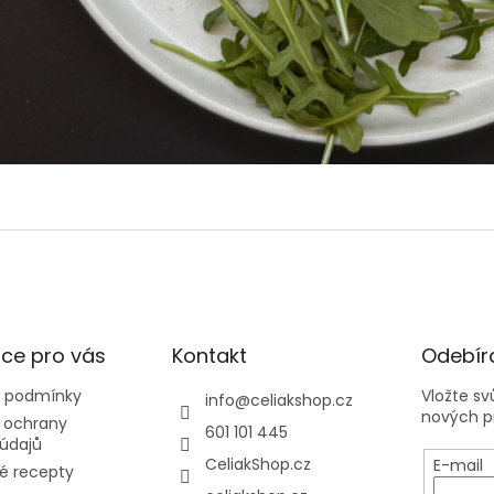
ce pro vás
Kontakt
Odebíra
 podmínky
Vložte s
info
@
celiakshop.cz
nových p
 ochrany
601 101 445
údajů
CeliakShop.cz
E-mail
é recepty