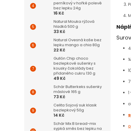
perníkový v hořké polevě
P
bez lepku 24g
16 Kč
M
Natural Mouka rýžová
Nápl
hladká 500 g
33 Kč
Surov
Natural Ovesná kaše bez
lepku mango a chia 80g
4
22 Kč
Gullón Chip choco
¼
bezlepkové sušenky s
kousky čokolády bez
1
přidaného cukru 130 g
49 Kč
7
Schär Butterkeks sušenky
máslové 165 g
1
73 Kč
o
Celita Sojový suk klasik
bezlepkový 50g
s
14 Kč
Schär Mix B bread-mix
o
sypká směs bez lepku na