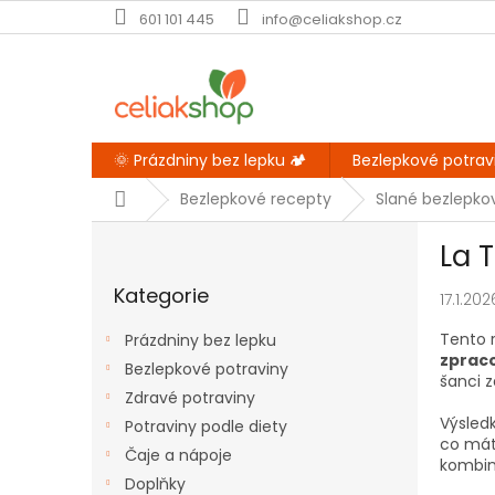
Přejít
601 101 445
info@celiakshop.cz
na
obsah
🌞 Prázdniny bez lepku 🏕️
Bezlepkové potrav
Domů
Bezlepkové recepty
Slané bezlepko
P
La 
o
Přeskočit
s
Kategorie
kategorie
17.1.202
t
r
Tento r
Prázdniny bez lepku
a
zpraco
Bezlepkové potraviny
n
šanci z
Zdravé potraviny
n
Výsled
í
Potraviny podle diety
co máte
p
Čaje a nápoje
kombin
a
Doplňky