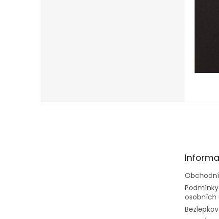
Z
á
p
a
t
Informa
í
Obchodní
Podmínky
osobních 
Bezlepkov