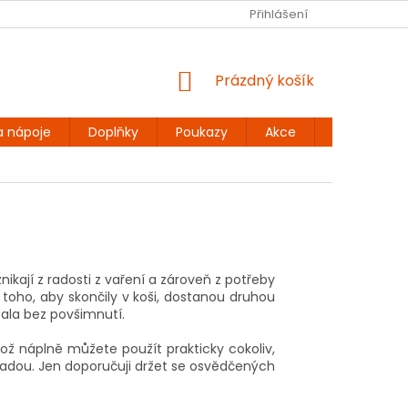
Ů
BEZLEPKOVÉ RECEPTY
KONTAKT
Přihlášení
DOPRAVA A PLATBA
NÁKUPNÍ
Prázdný košík
KOŠÍK
a nápoje
Doplňky
Poukazy
Akce
Dárky
znikají z radosti z vaření a zároveň z potřeby
o toho, aby skončily v koši, dostanou druhou
tala bez povšimnutí.
hož náplně můžete použít prakticky cokoliv,
kladou. Jen doporučuji držet se osvědčených