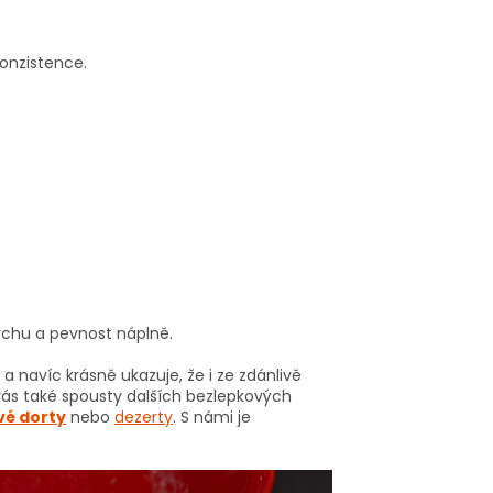
konzistence.
rchu a pevnost náplně.
, a navíc krásně ukazuje, že i ze zdánlivě
vás také spousty dalších bezlepkových
é dorty
nebo
dezerty
. S námi je