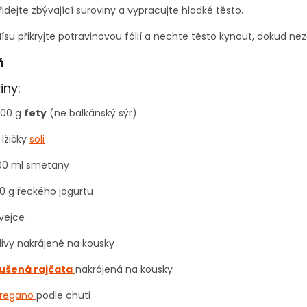
řidejte zbývající suroviny a vypracujte hladké těsto.
ísu přikryjte potravinovou fólií a nechte těsto kynout, dokud n
ň
iny:
00 g
fety
(ne balkánský sýr)
 lžičky
soli
00 ml smetany
0 g řeckého jogurtu
 vejce
livy nakrájené na kousky
ušená rajčata
nakrájená na kousky
regano
podle chuti