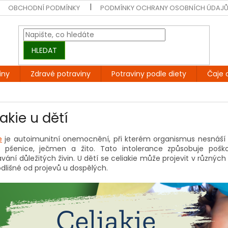
OBCHODNÍ PODMÍNKY
PODMÍNKY OCHRANY OSOBNÍCH ÚDAJ
HLEDAT
iny
Zdravé potraviny
Potraviny podle diety
Čaje 
akie u dětí
e
je autoimunitní onemocnění, při kterém organismus nesnáší l
e pšenice, ječmen a žito. Tato intolerance způsobuje poško
vání důležitých živin. U dětí se celiakie může projevit v různý
dlišné od projevů u dospělých.