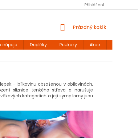
Ů
BEZLEPKOVÉ RECEPTY
KONTAKT
Přihlášení
DOPRAVA A PLATBA
NÁKUPNÍ
Prázdný košík
KOŠÍK
a nápoje
Doplňky
Poukazy
Akce
Dárky
epek – bílkovinu obsaženou v obilovinách,
zení sliznice tenkého střeva a narušuje
ch věkových kategoriích a její symptomy jsou