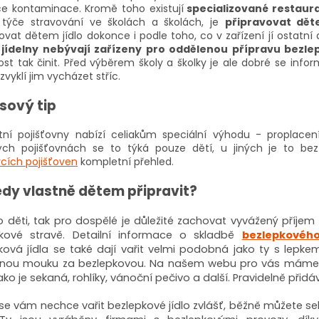
e kontaminace. Kromě toho existují
specializované restaur
týče stravování ve školách a školách, je
připravovat děte
ovat dětem jídlo dokonce i podle toho, co v zařízení jí ostatní d
 jídelny nebývají zařízeny pro oddělenou přípravu bezle
st tak činit. Před výběrem školy a školky je ale dobré se inform
zvyklí jim vycházet stříc.
sový tip
tní pojišťovny nabízí celiakům speciální výhodu - proplacen
ých pojišťovnách se to týká pouze dětí, u jiných je to b
vcích pojišťoven
kompletní přehled.
edy vlastně dětem připravit?
o děti, tak pro dospělé je důležité zachovat vyvážený příjem 
kové stravě. Detailní informace o skladbě
bezlepkového
ková jídla se také dají vařit velmi podobná jako ty s lepke
jnou mouku za bezlepkovou. Na našem webu pro vás mám
jako je sekaná, rohlíky, vánoční pečivo a další. Pravidelně při
se vám nechce vařit bezlepkové jídlo zvlášť, běžně můžete se