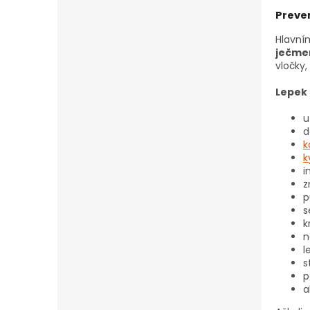
Preve
Hlavní
ječmen
vločky,
Lepek 
u
d
k
k
i
z
p
s
k
n
l
s
p
a