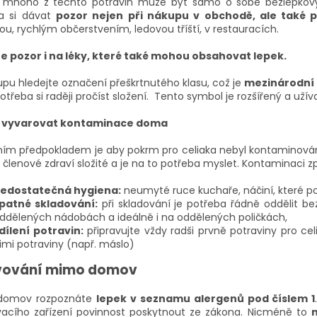
v mnoho z těchto potravin může být samo o sobě bezlepkový
a si dávat
pozor nejen při nákupu v obchodě, ale také p
ou, rychlým občerstvením, ledovou tříští, v restauracích.
e pozor i na léky, které také mohou obsahovat lepek.
upu hledejte označení přeškrtnutého klasu, což je
mezinárodní 
potřeba si raději pročíst složení.
Tento symbol je rozšířený a užív
e vyvarovat kontaminace doma
ním předpokladem je
aby pokrm pro celiaka nebyl kontaminován
 členové zdraví složité a je na to potřeba myslet. Kontaminaci z
edostatečná hygiena:
neumyté ruce kuchaře, náčiní, které p
patné skladování:
při skladování je potřeba řádně oddělit bez
ddělených nádobách a ideálně i na oddělených poličkách,
dílení potravin:
připravujte vždy radši prvně potraviny pro celi
imi potraviny (např. máslo)
vování mimo domov
domov rozpoznáte
lepek v seznamu alergenů pod číslem 1
vacího zařízení povinnost poskytnout ze zákona. Nicméně to