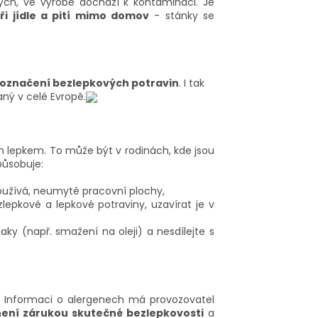
ch, ve výrobě dochází k kontaminaci. Je
ři jídle a pití mimo domov
- stánky se
označení bezlepkových potravin
. I tak
aný v celé Evropě.
 lepkem. To může být v rodinách, kde jsou
působuje:
oužívá, neumyté pracovní plochy,
lepkové a lepkové potraviny, uzavírat je v
aky (např. smažení na oleji) a nesdílejte s
. Informaci o alergenech má provozovatel
není zárukou skutečné bezlepkovosti
a