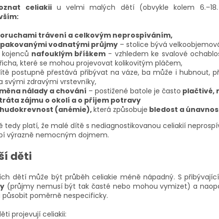
znat celiakii
u velmi malých dětí (obvykle kolem 6.–1
vším:
oruchami trávení a celkovým neprospíváním,
pakovanými vodnatými průjmy
– stolice bývá velkoobjemov
 kojenců
nafouklým bříškem
- vzhledem ke svalové ochablosti
řicha, které se mohou projevovat kolikovitým pláčem,
ítě postupně přestává přibývat na váze, ba může i hubnout, př
a svými zdravými vrstevníky,
měna nálady a chování
–
postižené batole je často
plačtivé,
tráta zájmu o okolí a o příjem potravy
hudokrevnost (anémie),
která způsobuje
bledost a únavnos
 tedy platí, že malé dítě s nediagnostikovanou celiakií neprospív
bí výrazně nemocným dojmem.
ší děti
ších dětí může být průběh celiakie méně nápadný.
S přibývaj
vy
(průjmy nemusí být tak časté nebo mohou vymizet) a naop
působit poměrně nespecificky.
ěti projevují celiakii: