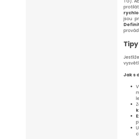
TG). Ab
protilá
rychlo
jsou p
Defini
provádí
Tipy
Jestliž
vysvětl
Jak s 
V
m
l
Z
k
E
p
U
c