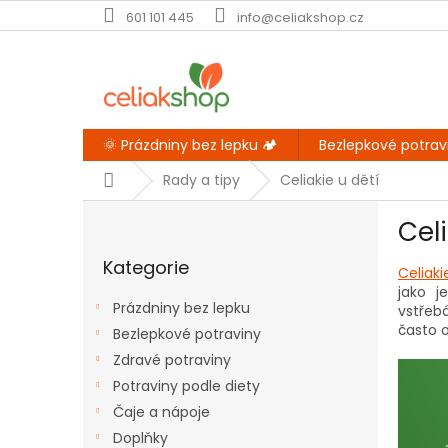
Přejít
601 101 445
info@celiakshop.cz
na
obsah
🌞 Prázdniny bez lepku 🏕️
Bezlepkové potrav
Domů
Rady a tipy
Celiakie u dětí
P
Celi
o
Přeskočit
s
Kategorie
kategorie
Celiaki
t
jako j
r
Prázdniny bez lepku
vstřebá
a
často o
Bezlepkové potraviny
n
Zdravé potraviny
n
í
Potraviny podle diety
p
Čaje a nápoje
a
Doplňky