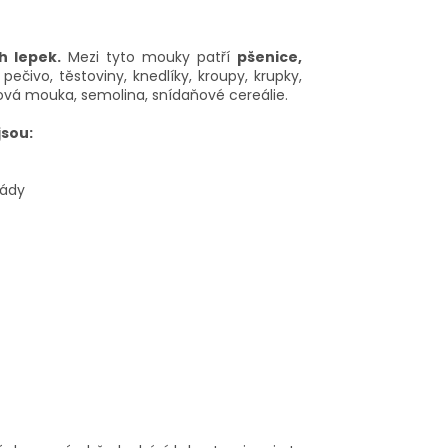
h lepek.
Mezi tyto mouky patří
pšenice,
ečivo, těstoviny, knedlíky, kroupy, krupky,
mová mouka, semolina, snídaňové cereálie.
jsou:
nády