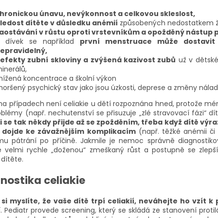
hronickou únavu, nevýkonnost a celkovou skleslost,
ledost dítěte v důsledku anémií
způsobených nedostatkem žele
aostávání v růstu oproti vrstevníkům a opožděný nástup 
 dívek se například
první menstruace může dostavit 
epravidelný,
efekty zubní skloviny a zvýšená kazivost zubů
už v dětské
inerálů,
nížená koncentrace a školní výkon
horšený psychický stav jako jsou úzkosti, deprese a změny nálad
a případech není celiakie u dětí rozpoznána hned, protože m
roblémy (např. nechutenství se přisuzuje „zlé stravovací fázi“ 
ii se tak někdy přijde až se zpožděním, třeba když dítě vý
 dojde ke závažnějším komplikacím
(např. těžké anémii či 
mu pátrání po příčině. Jakmile je nemoc správně diagnostik
e velmi rychle „doženou“ zmeškaný růst a postupně se zlepší 
dítěte.
nostika celiakie
si myslíte, že vaše dítě trpí celiakií, neváhejte ho vzít k
. Pediatr provede screening, který se skládá ze stanovení proti