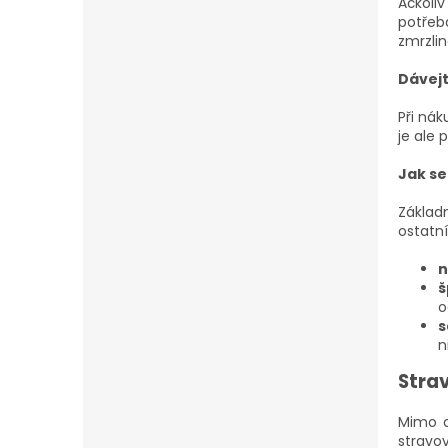
Ačkoli
potřeb
zmrzlin
Dávejt
Při nák
je ale 
Jak s
Základ
ostatní
n
š
o
s
n
Stra
Mimo 
stravo