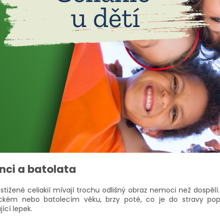
nci a batolata
stižené celiakií mívají trochu odlišný obraz nemoci než dospělí. 
ckém nebo batolecím věku, brzy poté, co je do stravy popr
ící lepek.