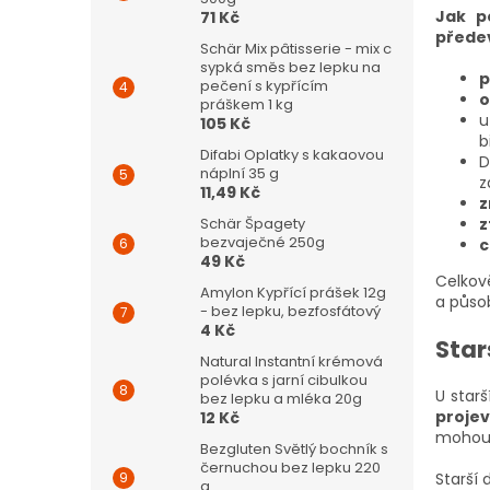
Jak po
71 Kč
přede
Schär Mix pâtisserie - mix c
sypká směs bez lepku na
p
pečení s kypřícím
o
práškem 1 kg
u
105 Kč
b
Difabi Oplatky s kakaovou
D
náplní 35 g
z
11,49 Kč
z
z
Schär Špagety
bezvaječné 250g
c
49 Kč
Celkově
Amylon Kypřící prášek 12g
a půso
- bez lepku, bezfosfátový
4 Kč
Star
Natural Instantní krémová
polévka s jarní cibulkou
U star
bez lepku a mléka 20g
proje
12 Kč
mohou 
Bezgluten Světlý bochník s
černuchou bez lepku 220
Starší d
g