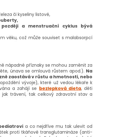
za či kyseliny listové,
puberty,
později a menstruační cyklus bývá
m věku, což může souviset s malabsorpcí
éně nápadné příznaky se mohou zaměnit za
dítěte, únava se omlouvá růstem apod.).
Na
razně zaostává v růstu a hmotnosti, nebo
opoždění vývoje), které už vedou lékaře k
ována a zahájí se
bezlepková dieta
, děti
jak trávení, tak celkový zdravotní stav a
 pediatrovi
a co nejdříve mu tak ulevit od
látek proti tkáňové transglutamináze (anti-