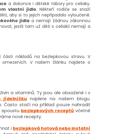
ace
a dokonce i dětské tábory pro celiaky.
m vlastní jídlo
. Někteří rodiče se snaží
ěti, aby si to jejich nepřipadalo vyloučeně.
pkového jídla
a nemají žádnou zákonnou
ovat, jestli tam už děti s celiakií nemají a
í části nákladů na bezlepkovou stravu. V
ez omezeních. V našem článku najdete o
živin a vitamínů. Ty jsou ale obsažené i v
 jídelníčku
najdete na našem blogu.
m. Často stačí na příklad pouze nahradit
e spoustu
bezlepkových receptů
včetně
dáváme nové recepty.
hnat i
bezlepková hotová nebo instatní