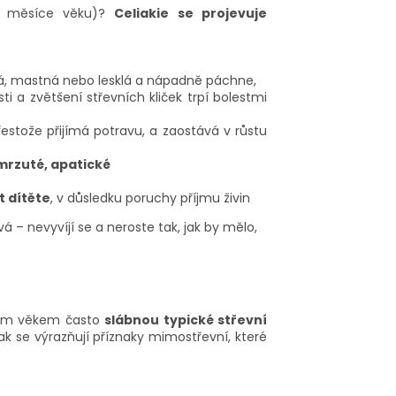
8. měsíce věku)?
Celiakie se projevuje
á, mastná nebo lesklá a nápadně páchne,
 a zvětšení střevních kliček trpí bolestmi
estože přijímá potravu, a zaostává v růstu
 mrzuté, apatické
t dítěte
, v důsledku poruchy příjmu živin
á – nevyvíjí se a neroste tak, jak by mělo,
ícím věkem často
slábnou typické střevní
ak se
výrazňují příznaky mimostřevní, které