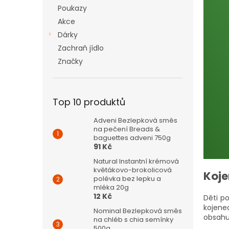
n
Poukazy
e
Akce
l
Dárky
Zachraň jídlo
Značky
Top 10 produktů
Adveni Bezlepková směs
na pečení Breads &
baguettes adveni 750g
91 Kč
Natural Instantní krémová
květákovo-brokolicová
Koje
polévka bez lepku a
mléka 20g
12 Kč
Děti po
kojene
Nominal Bezlepková směs
obsahuj
na chléb s chia semínky
500g