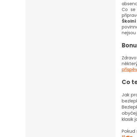
absenc
Co se 
připrav
Školní
povinno
nejsou 
Bonu
Zdravo
někter
příspě
Co t
Jak pr
bezlep
Bezlep
obyče
klasik 
Pokud 