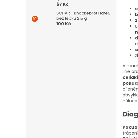
67 Kč
c
SCHÄR - Knäckebrot Hafer,
b
bez lepku 215 g
z
100 Kč
U
n
d
m
s
z
V mnoh
jiné p
celiak
pokud
cílené
obvykl
nálada 
Diag
Pokud 
trápení