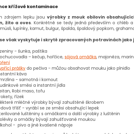
nce křížové kontaminace
m zdrojem lepku jsou
výrobky z mouk obilovin obsahujícíc
, žito a oves
. Konkrétně se tedy jedná především o chléb a p
 müsli, lupínky, kamut, bulgur, špalda, špaldový popkorn, graha
se však vyskytuje i skrytě zpracovaných potravinách jako 
zeniny - šunka,
paštika
ochucovadla – kečup, hořčice,
sójová omáčka
, majonéza, mari
oření
ypřící prášky
do pečiva - můžou obsahovat mouku jako plnidlo
nstantní káva
mrzlina - samotná i kornout
udinkové směsi a instantní jídla
eitan, Robi maso, tofu
rokety, řízek
ěkteré mléčné výrobky bývají zahuštěné škrobem
edová tříšť - vyrábí se ze směsi obsahující lepek
terilované luštěniny s omáčkami a další výrobky z luštěnin
olévky a omáčky bývají zahušťované moukou
lkohol -
pivo a jiné kvašené nápoje