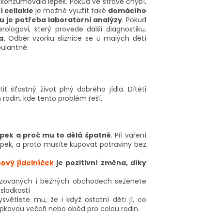
a konzumovala lepek. Pokud ve stravě chybí,
í celiakie
je možné využít také
domácího
u je potřeba laboratorní analýzy
. Pokud
rologovi, který provede další diagnostiku.
va.
Odběr vzorku sliznice se u malých dětí
bulantně.
it šťastný život plný dobrého jídla. Dítěti
 rodin, kde tento problém řeší.
epek a proč mu to dělá špatně
. Při vaření
lepek, a proto musíte kupovat potraviny bez
ový jídelníček
je pozitivní změna, díky
lizovaných i běžných obchodech seženete
sladkostí
vysvětlete mu, že i když ostatní děti jí, co
zlepkovou večeři nebo oběd pro celou rodin.