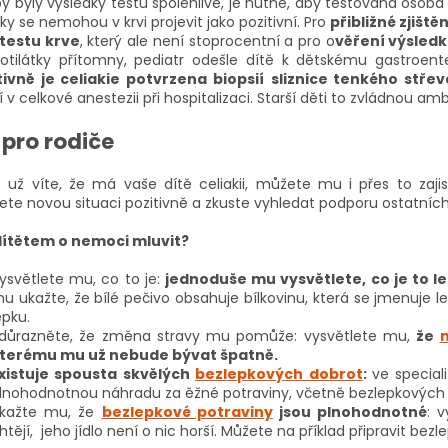
y byly výsledky testů spolehlivé, je nutné, aby testovaná osob
tky se nemohou v krvi projevit jako pozitivní. Pro
přibližné zjištěn
testu krve
, který ale není stoprocentní a pro o
věření výsledk
rotilátky přítomny, pediatr odešle dítě k dětskému gastroente
tivně je celiakie potvrzena biopsií
sliznice tenkého stře
 v celkové anestezii při hospitalizaci. Starší děti to zvládnou am
 pro rodiče
e už víte, že má vaše dítě celiakii, můžete mu i přes to zajist
ete novou situaci pozitivně a zkuste vyhledat podporu ostatních
dítětem o nemoci mluvit?
ysvětlete mu, co to je:
jednoduše mu vysvětlete, co je to l
u ukažte, že bílé pečivo obsahuje bílkovinu, která se jmenuje 
epku.
důrazněte, že změna stravy mu pomůže: vysvětlete mu,
ž
e
n
terému mu už nebude bývat špatně.
xistuje spousta skvělých
bezlepkových dobrot
:
ve specia
lnohodnotnou náhradu za ěžné potraviny, včetně bezlepkových 
kažte mu, že
bezlepkové potraviny
jsou plnohodnotné
: 
htějí, jeho jídlo není o nic horší. Můžete na příklad připravit be