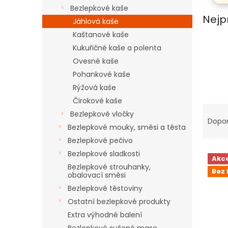
n
Bezlepkové kaše
e
Nejp
Jáhlová kaše
l
Kaštanové kaše
Kukuřičné kaše a polenta
Ovesné kaše
Pohankové kaše
Rýžová kaše
Čirokové kaše
Ř
Bezlepkové vločky
a
Dopo
Bezlepkové mouky, směsi a těsta
z
e
Bezlepkové pečivo
V
n
Bezlepkové sladkosti
Akc
ý
í
Bezlepkové strouhanky,
Bez 
p
p
obalovací směsi
i
r
Bezlepkové těstoviny
s
o
Ostatní bezlepkové produkty
p
d
Extra výhodné balení
r
u