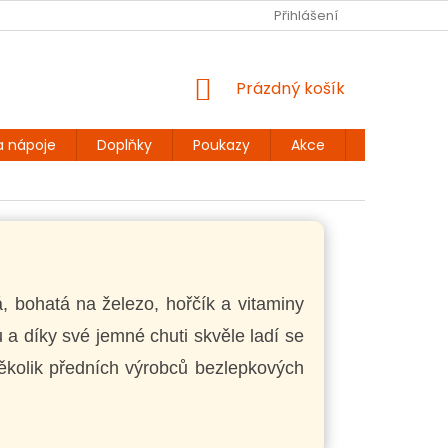
Ů
BEZLEPKOVÉ RECEPTY
KONTAKT
Přihlášení
DOPRAVA A PLATBA
NÁKUPNÍ
Prázdný košík
KOŠÍK
a nápoje
Doplňky
Poukazy
Akce
Dárky
á, bohatá na železo, hořčík a vitaminy
 a díky své jemné chuti skvěle ladí se
několik předních výrobců bezlepkových