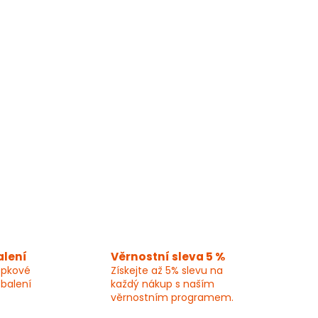
alení
Věrnostní sleva 5 %
epkové
Získejte až 5% slevu na
 balení
každý nákup s naším
věrnostním programem.