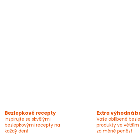
Bezlepkové recepty
Extra výhodná b
Inspirujte se skvělými
Vaše oblíbené bezl
bezlepkovými recepty na
produkty ve větším
každý den!
za méně peněz!