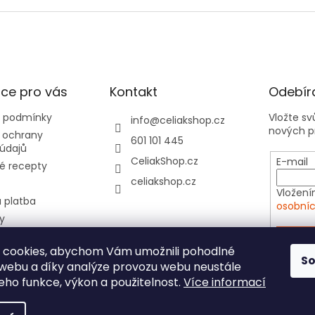
ce pro vás
Kontakt
Odebíra
 podmínky
Vložte s
info
@
celiakshop.cz
nových p
 ochrany
601 101 445
údajů
CeliakShop.cz
E-mail
é recepty
celiakshop.cz
Vložení
 platba
osobníc
y
hod 📦
PŘIHL
 cookies, abychom Vám umožnili pohodlné
tovní kartičky do
S
 webu a díky analýze provozu webu neustále
e
jeho funkce, výkon a použitelnost.
Více informací