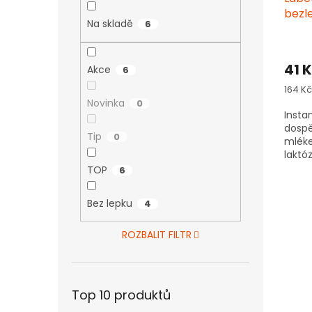
bezl
Na skladě
6
41 
Akce
6
Měrn
164 Kč
cena:
Novinka
0
Insta
dospě
Tip
0
mléke
laktó
večeř
TOP
6
Bez lepku
4
ROZBALIT FILTR
Top 10 produktů