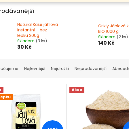
rodávanější
Natural Kaše jáhlová
Grizly Jáhlová 
instantní - bez
BIO 1000 g
lepku 200g
Skladem
(2 ks)
Skladem
(3 ks)
140 Kč
30 Kč
ručujeme
Nejlevnější
Nejdražší
Nejprodávanější
Abeced
e
Akce
lepku