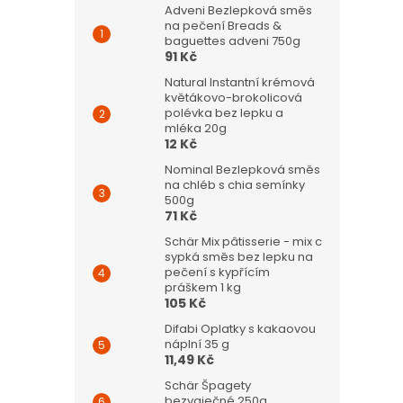
Adveni Bezlepková směs
na pečení Breads &
baguettes adveni 750g
91 Kč
Natural Instantní krémová
květákovo-brokolicová
polévka bez lepku a
mléka 20g
12 Kč
Nominal Bezlepková směs
na chléb s chia semínky
500g
71 Kč
Schär Mix pâtisserie - mix c
sypká směs bez lepku na
pečení s kypřícím
práškem 1 kg
105 Kč
Difabi Oplatky s kakaovou
náplní 35 g
11,49 Kč
Schär Špagety
bezvaječné 250g