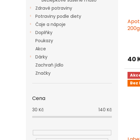
Bezlepkové sušené maso
o
k
d
t
Zdravé potraviny
u
ů
Potraviny podle diety
Apot
k
Čaje a nápoje
200g
t
Doplňky
ů
Poukazy
Akce
Dárky
40 
Zachraň jídlo
Značky
Akc
Bez 
Cena
30
Kč
140
Kč
Labe