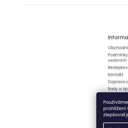
Z
á
p
a
t
Informa
í
Obchodní
Podmínky
osobních 
Bezlepkov
Kontakt
Doprava a
Rady a tip
Velkoobc
Používáme
Dietní ces
prohlížení
restaurec
zlepšovali 