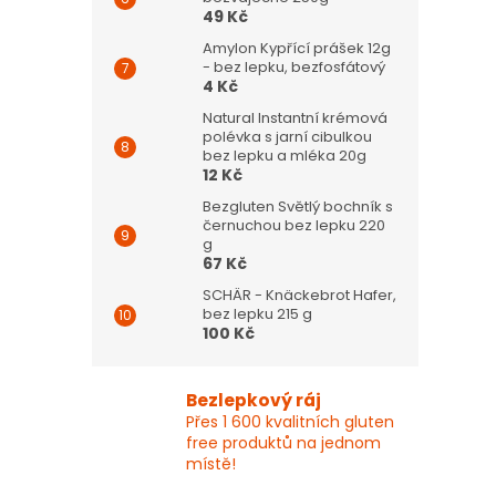
49 Kč
Amylon Kypřící prášek 12g
- bez lepku, bezfosfátový
4 Kč
Natural Instantní krémová
polévka s jarní cibulkou
bez lepku a mléka 20g
12 Kč
Bezgluten Světlý bochník s
černuchou bez lepku 220
g
67 Kč
SCHÄR - Knäckebrot Hafer,
bez lepku 215 g
100 Kč
Bezlepkový ráj
Přes 1 600 kvalitních gluten
free produktů na jednom
místě!