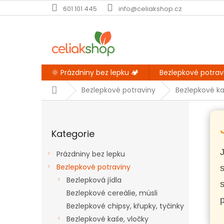
Přejít
601 101 445
info@celiakshop.cz
na
obsah
🌞 Prázdniny bez lepku 🏕️
Bezlepkové potrav
Domů
Bezlepkové potraviny
Bezlepkové ka
P
o
Přeskočit
s
Kategorie
kategorie
t
r
J
Prázdniny bez lepku
a
Bezlepkové potraviny
s
n
Bezlepková jídla
n
s
í
Bezlepkové cereálie, müsli
p
p
Bezlepkové chipsy, křupky, tyčinky
a
Bezlepkové kaše, vločky