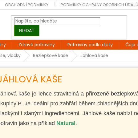
OBCHODNÍ PODMÍNKY
PODMÍNKY OCHRANY OSOBNÍCH ÚDAJ
HLEDAT
iny
Zdravé potraviny
Potraviny podle diety
Čaje 
še, vločky
Bezlepkové kaše
Jáhlová kaše
JÁHLOVÁ KAŠE
áhlová kaše je lehce stravitelná a přirozeně bezlepkov
kupiny B. Je ideální pro zahřátí během chladnějších dnů
ladkými i slanými ingrediencemi. Jáhlové kaše nabízí 
otravin jako na příklad
Natural
.