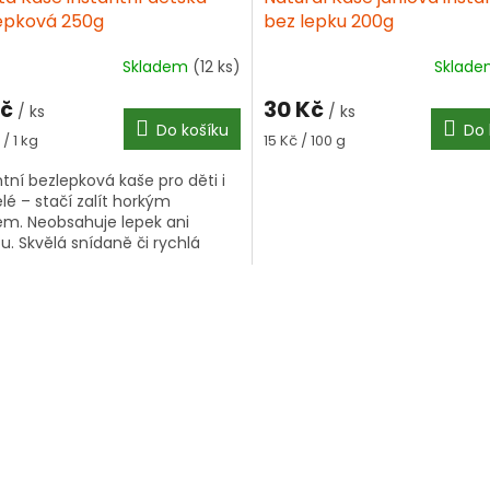
epková 250g
bez lepku 200g
Skladem
(12 ks)
Sklad
Kč
30 Kč
/ ks
/ ks
Do košíku
Do 
á
Měrná
 / 1 kg
15 Kč / 100 g
cena:
ntní bezlepková kaše pro děti i
lé – stačí zalít horkým
m. Neobsahuje lepek ani
zu. Skvělá snídaně či rychlá
e během chvilky.
O
v
l
á
d
a
c
í
p
r