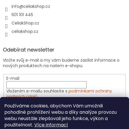
info
@
celiakshop.cz
601 101 445
CeliakShop.cz
celiakshop.cz
Odebírat newsletter
Vložte svůj e-mail a my vám budeme zasílat informace o
nových produktech na našem e-shopu.
E-mail
Vložením e-mailu souhlasíte s
podmínkami ochrany
osobních údajů
Používáme cookies, abychom Vám umožnili
PŘIHLÁSIT SE
pohodlné prohlížení webu a díky analýze provozu
webu neustále zlepšovali jeho funkce, výkon a
použitelnost.
Více informací