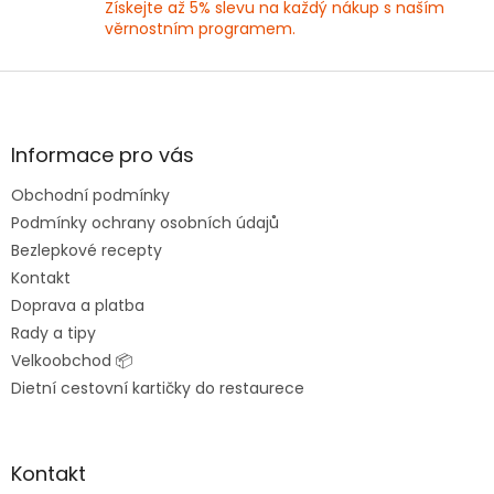
Získejte až 5% slevu na každý nákup s naším
u
věrnostním programem.
Z
á
p
a
Informace pro vás
t
Obchodní podmínky
í
Podmínky ochrany osobních údajů
Bezlepkové recepty
Kontakt
Doprava a platba
Rady a tipy
Velkoobchod 📦
Dietní cestovní kartičky do restaurece
Kontakt