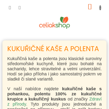
Přejít
NÁKUP
na
obsah
KOŠÍK
KUKUŘIČNÉ KAŠE A POLENTA
Kukuřičná kaše a polenta jsou klasické suroviny
středomořské kuchyně, které jsou bohaté na
sacharidy, lehce stravitelné a velmi univerzální.
Hodí se jako příloha i jako samostatný pokrm ve
sladké či slané variantě.
V naší nabídce najdete
kukuřičné kaše s
pohankou, polentu 100% ze kukuřičné
krupice a kukuřičný kuskus
od značky
Zdraví
z přírody.
Tyto produkty jsou jednoduché a