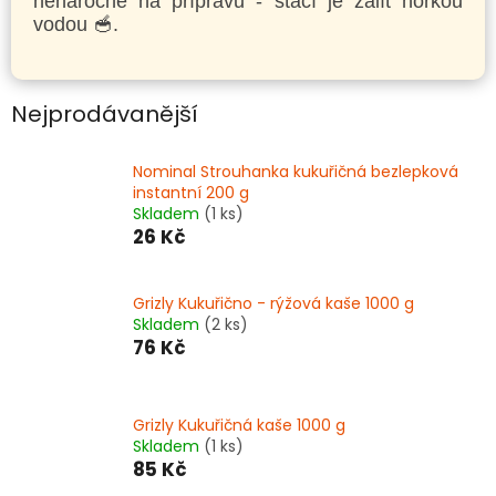
nenáročné na přípravu - stačí je zalít horkou
vodou 🥣.
Nejprodávanější
Nominal Strouhanka kukuřičná bezlepková
instantní 200 g
Skladem
(1 ks)
26 Kč
Grizly Kukuřično - rýžová kaše 1000 g
Skladem
(2 ks)
76 Kč
Grizly Kukuřičná kaše 1000 g
Skladem
(1 ks)
85 Kč