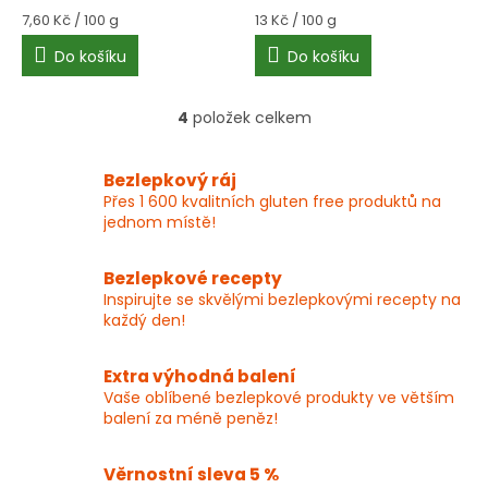
Měrná
Měrná
7,60 Kč / 100 g
13 Kč / 100 g
cena:
cena:
Do košíku
Do košíku
4
položek celkem
O
v
l
Bezlepkový ráj
á
Přes 1 600 kvalitních gluten free produktů na
d
jednom místě!
a
c
í
Bezlepkové recepty
p
Inspirujte se skvělými bezlepkovými recepty na
r
každý den!
v
k
y
Extra výhodná balení
v
Vaše oblíbené bezlepkové produkty ve větším
ý
balení za méně peněz!
p
i
Věrnostní sleva 5 %
s