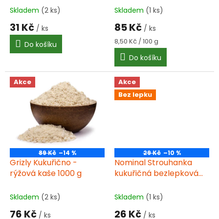
t
Skladem
(2 ks)
Skladem
(1 ks)
ů
31 Kč
85 Kč
/ ks
/ ks
Měrná
8,50 Kč / 100 g
Do košíku
cena:
Do košíku
Akce
Akce
Bez lepku
89 Kč
–14 %
29 Kč
–10 %
Grizly Kukuřično -
Nominal Strouhanka
rýžová kaše 1000 g
kukuřičná bezlepková
instantní 200 g
Skladem
(2 ks)
Skladem
(1 ks)
76 Kč
26 Kč
/ ks
/ ks