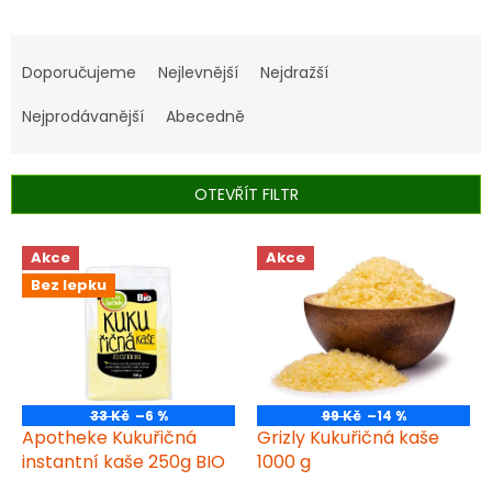
Ř
a
Doporučujeme
Nejlevnější
Nejdražší
z
e
Nejprodávanější
Abecedně
n
í
p
OTEVŘÍT FILTR
r
o
V
Akce
Akce
d
ý
u
Bez lepku
p
k
i
t
s
ů
p
r
o
33 Kč
–6 %
99 Kč
–14 %
d
Apotheke Kukuřičná
Grizly Kukuřičná kaše
u
instantní kaše 250g BIO
1000 g
k