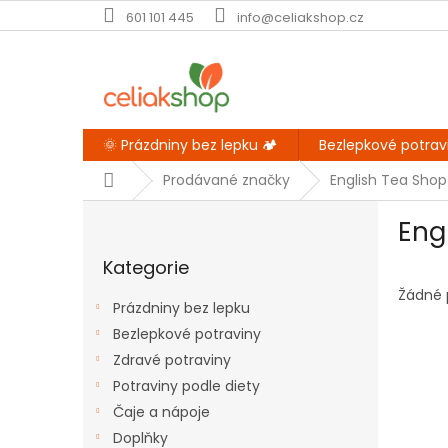
Přejít
601 101 445
info@celiakshop.cz
na
obsah
🌞 Prázdniny bez lepku 🏕️
Bezlepkové potrav
Domů
Prodávané značky
English Tea Shop
P
Eng
o
Přeskočit
s
Kategorie
kategorie
t
r
Žádné 
Prázdniny bez lepku
a
Bezlepkové potraviny
n
Zdravé potraviny
n
í
Potraviny podle diety
p
Čaje a nápoje
a
Doplňky