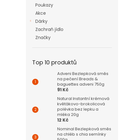
n
Poukazy
e
Akce
l
Dárky
Zachraň jídlo
Značky
Top 10 produktů
Adveni Bezlepková směs
na pečení Breads &
baguettes adveni 750g
91 Kč
Natural Instantní krémová
květákovo-brokolicová
polévka bez lepku a
mléka 20g
12 Kč
Nominal Bezlepková směs
na chléb s chia semínky
500g