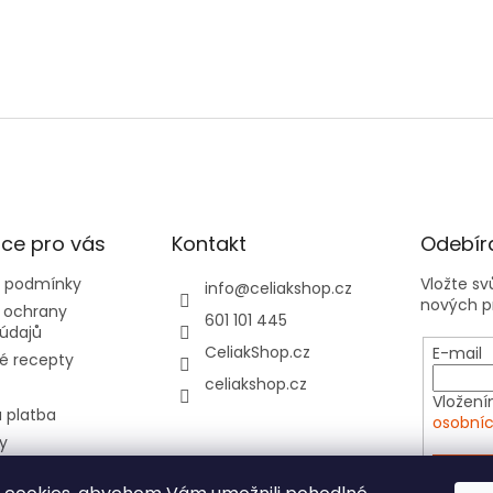
ce pro vás
Kontakt
Odebíra
 podmínky
Vložte s
info
@
celiakshop.cz
nových p
 ochrany
601 101 445
údajů
CeliakShop.cz
E-mail
é recepty
celiakshop.cz
Vložení
 platba
osobníc
y
hod 📦
PŘIHL