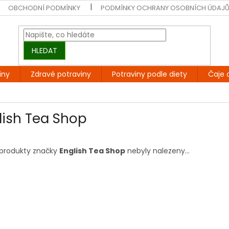
OBCHODNÍ PODMÍNKY
PODMÍNKY OCHRANY OSOBNÍCH ÚDAJ
HLEDAT
iny
Zdravé potraviny
Potraviny podle diety
Čaje 
lish Tea Shop
produkty značky
English Tea Shop
nebyly nalezeny...