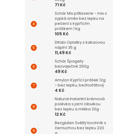
71 Kč
Schär Mix pâtisserie - mix c
sypká směs bez lepku na
pečení s kypřícím
práškem 1 kg
105 Kč
Difabi Oplatky s kakaovou
náplní 35 g
11,49 Kč
Schär Špagety
bezvaječné 250g
49 Kč
Amylon Kypřící prášek 12g
- bez lepku, bezfosfátový
4 Kč
Natural Instantní krémová
polévka s jarní cibulkou
bez lepku a mléka 20g
12 Kč
Bezgluten Světlý bochník s
černuchou bez lepku 220
g