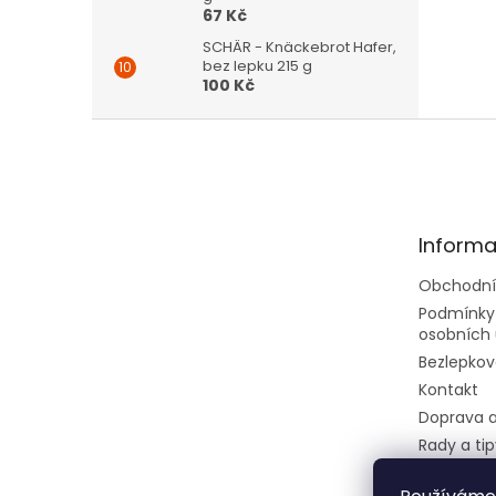
67 Kč
SCHÄR - Knäckebrot Hafer,
bez lepku 215 g
100 Kč
Z
á
p
a
t
Informa
í
Obchodní
Podmínky
osobních 
Bezlepkov
Kontakt
Doprava a
Rady a tip
Velkoobc