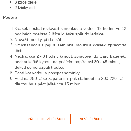
3 lžíce oleje
2 lžičky soli
Postup:
Kvásek nechat rozkvasit s moukou a vodou, 12 hodin. Po 12
hodinách odebrat 2 lžíce kvásku zpět do lednice.
Navážit mouky, přidat sůl.
Smíchat vodu a jogurt, semínka, mouky a kvásek, zpracovat
těsto.
Nechat cca 2 - 3 hodiny kynout, zpracovat do tvaru bagetek,
nechat keště kynout na pečícím papíře asi 30 - 45 minut,
dokud se nerozpálí trouba.
Postříkat vodou a posypat semínky.
Péct na 250°C se zaparenim, pak stáhnout na 200-220 °C
dle trouby a péct ještě cca 15 minut.
PŘEDCHOZÍ ČLÁNEK
DALŠÍ ČLÁNEK