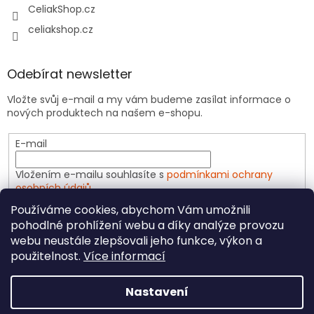
CeliakShop.cz
celiakshop.cz
Odebírat newsletter
Vložte svůj e-mail a my vám budeme zasílat informace o
nových produktech na našem e-shopu.
E-mail
Vložením e-mailu souhlasíte s
podmínkami ochrany
osobních údajů
Používáme cookies, abychom Vám umožnili
PŘIHLÁSIT SE
pohodlné prohlížení webu a díky analýze provozu
webu neustále zlepšovali jeho funkce, výkon a
použitelnost.
Více informací
Vytvořil Shoptet
Nastavení