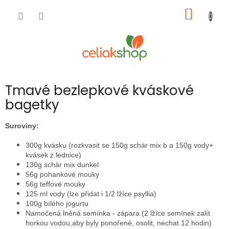
Přejít
NÁKUP
na
obsah
KOŠÍK
Tmavé bezlepkové kváskové
bagetky
Suroviny:
300g kvásku (rozkvasit se 150g schär mix b a 150g vody+
kvásek z lednice)
130g schär mix dunkel
56g pohankové mouky
56g teffové mouky
125 ml vody (lze přidat i 1/2 lžíce psyllia)
100g bílého jogurtu
Namočená lněná semínka - zápara (2 lžíce semínek zalít
horkou vodou,aby byly ponořené, osolit, nechat 12 hodin)