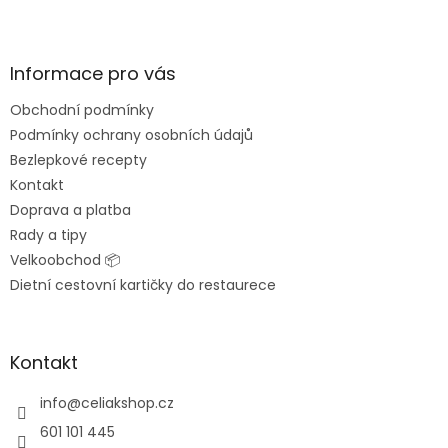
Z
á
p
a
Informace pro vás
t
Obchodní podmínky
í
Podmínky ochrany osobních údajů
Bezlepkové recepty
Kontakt
Doprava a platba
Rady a tipy
Velkoobchod 📦
Dietní cestovní kartičky do restaurece
Kontakt
info
@
celiakshop.cz
601 101 445