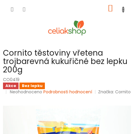
Přejít
NÁKUP
na
obsah
KOŠÍK
Cornito těstoviny vřetena
trojbarevná kukuřičné bez lepku
200g
CO0419
Akce
Bez lepku
Průměrné
Neohodnoceno
Podrobnosti hodnocení
Značka:
Cornito
hodnocení
produktu
je
0,0
z
5
hvězdiček.