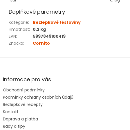
Sůl
0,19g
Doplňkové parametry
Kategorie
:
Bezlepkové těstoviny
Hmotnost
:
0.2 kg
EAN
:
5997849100419
Značka
:
Cornito
Z
á
p
a
Informace pro vás
t
Obchodní podmínky
í
Podmínky ochrany osobních údajů
Bezlepkové recepty
Kontakt
Doprava a platba
Rady a tipy