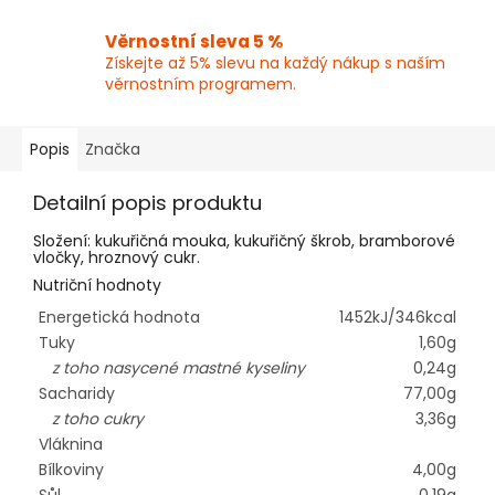
Věrnostní sleva 5 %
Získejte až 5% slevu na každý nákup s naším
věrnostním programem.
Popis
Značka
Detailní popis produktu
Složení: kukuřičná mouka, kukuřičný škrob, bramborové
vločky, hroznový cukr.
Nutriční hodnoty
Energetická hodnota
1452kJ/346kcal
Tuky
1,60g
z toho nasycené mastné kyseliny
0,24g
Sacharidy
77,00g
z toho cukry
3,36g
Vláknina
Bílkoviny
4,00g