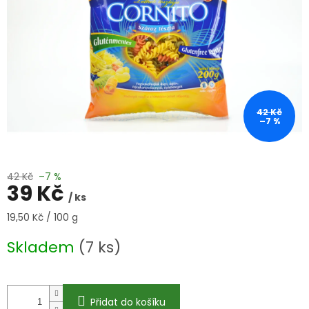
42 Kč
–7 %
42 Kč
–7 %
39 Kč
/ ks
Měrná
19,50 Kč / 100 g
cena:
Skladem
(7 ks)
Přidat do košíku