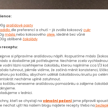
ience:
00g
arašídové pasty
ladidlo
dle preferencí a chutí – já zvolila kokosový
cukr
0g
másla
nebo kokosového
oleje
, ideálně bez vůně
00g oblíbené
čokolády
 receptu:
ejprve si připravíme arašídovou náplň. Rozpustíme máslo (kokos
áslo a dosladíme jak potřebujeme. Necháme zcela vychladnout
e vodní lázni rozehřejeme čokoládu, kterou naplníme cca 1/3 ko
ačala tuhnout, jakmile vidíme, že začíná měnit konzistenci, l
ahoru po košíčku, abychom udělali čokoládovou krustu po celé
entokrát necháme uplně zatuhnout.
o košíčku neneseme arašídovou pomazánku a zalijeme čokoládo
akryjeme.
kladujeme v lednici.
chny, kteří se chystají na
vánoční pečení
jsme připravili spou
e nechat ujít! Na našem blogu najdete recepty třeba na
bezlepk