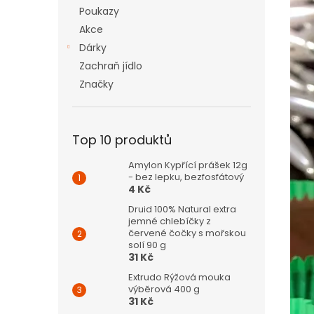
n
Poukazy
e
Akce
l
Dárky
Zachraň jídlo
Značky
Top 10 produktů
Amylon Kypřící prášek 12g
- bez lepku, bezfosfátový
4 Kč
Druid 100% Natural extra
jemné chlebíčky z
červené čočky s mořskou
solí 90 g
31 Kč
Extrudo Rýžová mouka
výběrová 400 g
31 Kč