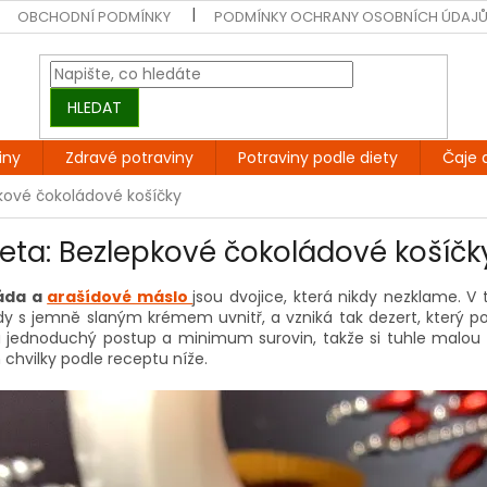
OBCHODNÍ PODMÍNKY
PODMÍNKY OCHRANY OSOBNÍCH ÚDAJ
HLEDAT
iny
Zdravé potraviny
Potraviny podle diety
Čaje 
pkové čokoládové košíčky
Teta: Bezlepkové čokoládové košíčk
áda a
arašídové máslo
jsou dvojice, která nikdy nezklame. V
dy s jemně slaným krémem uvnitř, a vzniká tak dezert, který po
a jednoduchý postup a minimum surovin, takže si tuhle malou l
chvilky podle receptu níže.