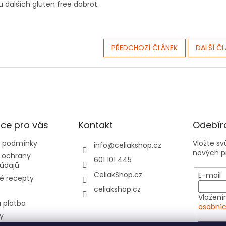
 dalších gluten free dobrot.
PŘEDCHOZÍ ČLÁNEK
DALŠÍ Č
ce pro vás
Kontakt
Odebíra
 podmínky
Vložte s
info
@
celiakshop.cz
nových p
 ochrany
601 101 445
údajů
CeliakShop.cz
E-mail
é recepty
celiakshop.cz
Vložení
 platba
osobníc
y