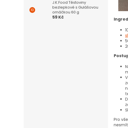
J.K.Food Těstoviny
bezlepkové s Gulášovou
omáčkou 60 g
59 Kč
Ingred
1
s
5
2
Postup
N
m
V
z
n
t
D
z
S
Pro vše
nesmít