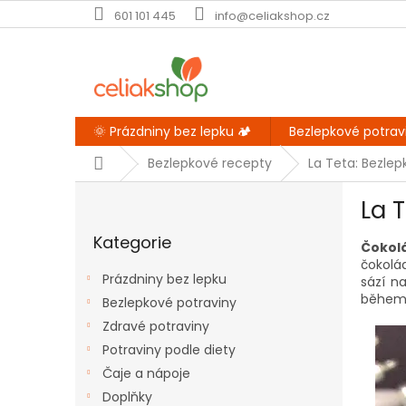
Přejít
601 101 445
info@celiakshop.cz
na
obsah
🌞 Prázdniny bez lepku 🏕️
Bezlepkové potrav
Domů
Bezlepkové recepty
La Teta: Bezle
P
La 
o
Přeskočit
s
Kategorie
kategorie
Čokol
t
čokolá
r
Prázdniny bez lepku
sází n
a
během 
Bezlepkové potraviny
n
Zdravé potraviny
n
í
Potraviny podle diety
p
Čaje a nápoje
a
Doplňky