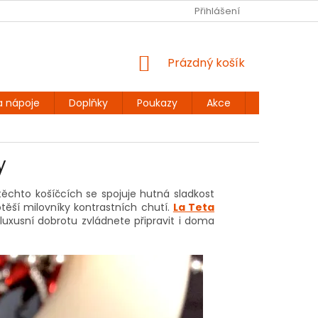
Ů
BEZLEPKOVÉ RECEPTY
KONTAKT
Přihlášení
DOPRAVA A PLATBA
NÁKUPNÍ
Prázdný košík
KOŠÍK
a nápoje
Doplňky
Poukazy
Akce
Dárky
y
 těchto košíčcích se spojuje hutná sladkost
těší milovníky kontrastních chutí.
La Teta
uxusní dobrotu zvládnete připravit i doma