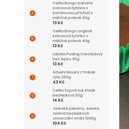
Celita Bongo banana
kokosová tyčinka s
banánovou příchutí v
mléčné polevě 40g
13 Kč
Celita Bongo original
kokosová tyčinka v
mléčné polevě 40g
13 Kč
Labeta Puding čokoládový
bez lepku 45g
13 Kč
Adveni Mouka z hnědé
rýže 250g
43 Kč
Celita Sojový suk klasik
bezlepkový 50g
14 Kč
Jizerské pekárny Jizerka
zelená bezlepková
univerzální směs 1000g
104 Kč