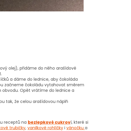
ový olej), přidáme do něho arašídové
.
šíčků a dáme do lednice, aby čokoláda
žíčkou začneme čokoládu vytahovat směrem
m obvodu. Opět vrátíme do lednice a
u tak, že celou arašídovou náplň
stu receptů na
bezlepkové cukrov
í, které si
ové trubičky
,
vanilkové rohlíčky
i
vánočku
a