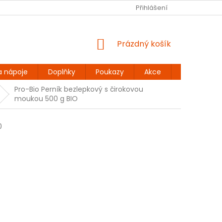
Ů
BEZLEPKOVÉ RECEPTY
KONTAKT
Přihlášení
DOPRAVA A PLATBA
NÁKUPNÍ
Prázdný košík
KOŠÍK
a nápoje
Doplňky
Poukazy
Akce
Dárky
Pro-Bio Perník bezlepkový s čirokovou
moukou 500 g BIO
0