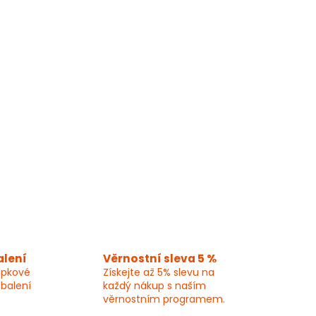
alení
Věrnostní sleva 5 %
epkové
Získejte až 5% slevu na
 balení
každý nákup s naším
věrnostním programem.