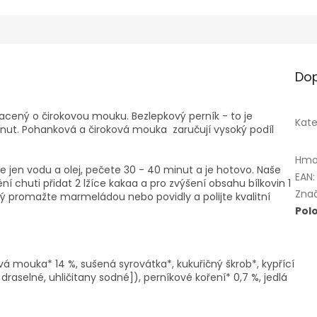
Dop
acený o čirokovou mouku. Bezlepkový perník - to je
Kate
nut. Pohanková a čiroková mouka zaručují vysoký podíl
Hmo
e jen vodu a olej, pečete 30 - 40 minut a je hotovo. Naše
EAN
:
í chuti přidat 2 lžíce kakaa a pro zvýšení obsahu bílkovin 1
Zna
ný promažte marmeládou nebo povidly a polijte kvalitní
Pol
á mouka* 14 %, sušená syrovátka*, kukuřičný škrob*, kypřící
 draselné, uhličitany sodné]), perníkové koření* 0,7 %, jedlá