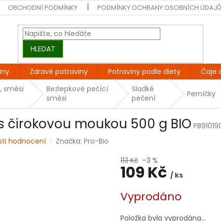
OBCHODNÍ PODMÍNKY
PODMÍNKY OCHRANY OSOBNÍCH ÚDAJ
HLEDAT
iny
Zdravé potraviny
Potraviny podle diety
Čaje 
, směsi
Bezlepkové pečící
Sladké
Perníčky
směsi
pečení
 s čirokovou moukou 500 g BIO
PB91019
sti hodnocení
Značka:
Pro-Bio
113 Kč
–3 %
109 Kč
/ ks
Měrná
Vyprodáno
cena:
Položka byla vyprodána…