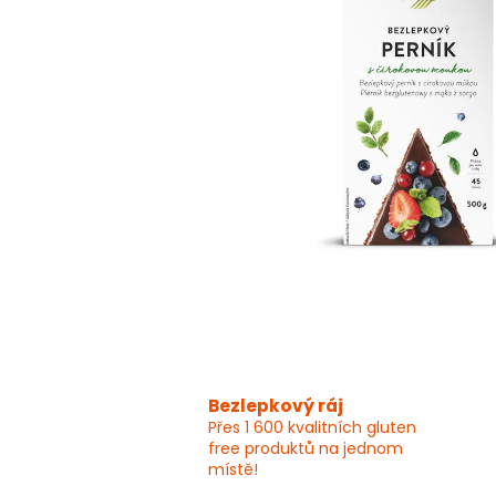
Bezlepkový ráj
Přes 1 600 kvalitních gluten
free produktů na jednom
místě!