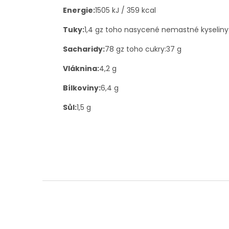
Energie:
1505 kJ / 359 kcal
Tuky:
1,4 gz toho nasycené nemastné kyseliny:
Sacharidy:
78 gz toho cukry:37 g
Vláknina:
4,2 g
Bílkoviny:
6,4 g
Sůl:
1,5 g
Z
á
p
a