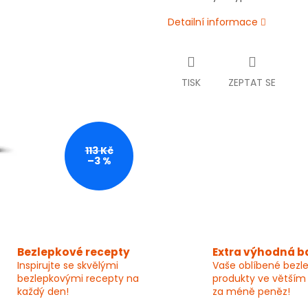
Detailní informace
TISK
ZEPTAT SE
113 Kč
–3 %
Bezlepkové recepty
Extra výhodná b
Inspirujte se skvělými
Vaše oblíbené bezl
bezlepkovými recepty na
produkty ve větším
každý den!
za méně peněz!