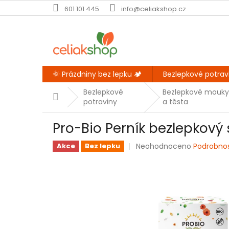
Přejít
601 101 445
info@celiakshop.cz
na
obsah
🌞 Prázdniny bez lepku 🏕️
Bezlepkové potrav
Bezlepkové
Bezlepkové mouky
Domů
potraviny
a těsta
Pro-Bio Perník bezlepkový
Průměrné
Neohodnoceno
Podrobno
Akce
Bez lepku
hodnocení
produktu
je
0,0
z
5
hvězdiček.