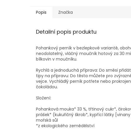
Popis
Značka
Detailní popis produktu
Pohankový perník v bezlepkové variantě, oboh
neodolatelný, vláčný moučník hotový za 30 mi
bílkovin v moučníku.
Rychlá a jednoduchá příprava: Do směsi přidát
tipy na přípravu: Do těsta můžete pro zvýrazněn
vejce. Vychládlý perník potřete nebo prokroje
čokoládou.
Složení:
Pohanková mouka* 33 %, třtinový cukr*, čirokov
prášek* (kukuřičný škrob*, kypřící látky [vinany
mořská sůl
*z ekologického zemědělství