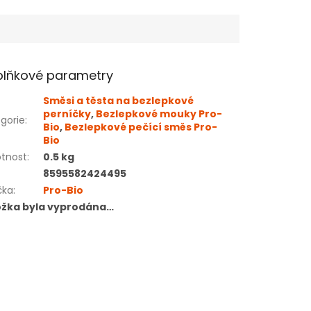
lňkové parametry
Směsi a těsta na bezlepkové
perníčky
,
Bezlepkové mouky Pro-
gorie
:
Bio
,
Bezlepkové pečící směs Pro-
Bio
tnost
:
0.5 kg
8595582424495
čka
:
Pro-Bio
ožka byla vyprodána…