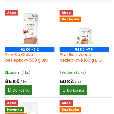
V
Akce
Akce
ý
Bez lepku
p
i
s
p
r
o
92 Kč
–7 %
54 Kč
–7 %
d
Pro-Bio Chléb
Pro-Bio Lívance
u
bezlepkový 500 g BIO
bezlepkové 180 g BIO
k
t
Skladem
(1 ks)
Skladem
(2 ks)
ů
85 Kč
50 Kč
/ ks
/ ks
Do košíku
Do košíku
Akce
Akce
Novinka
Bez lepku