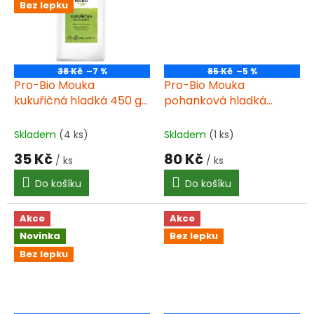
Bez lepku
38 Kč
–7 %
85 Kč
–5 %
Pro-Bio Mouka
Pro-Bio Mouka
kukuřičná hladká 450 g
pohanková hladká
BIO
bezlepková 500 g BIO
Skladem
(4 ks)
Skladem
(1 ks)
35 Kč
80 Kč
/ ks
/ ks
Do košíku
Do košíku
Akce
Akce
Novinka
Bez lepku
Bez lepku