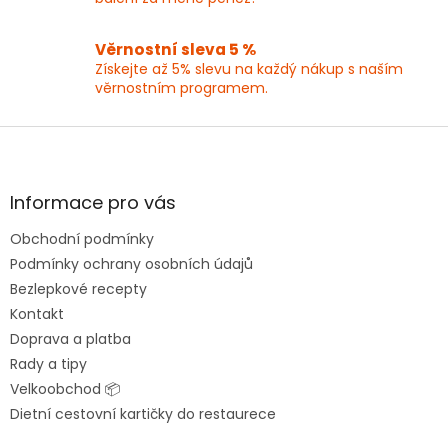
p
i
Věrnostní sleva 5 %
s
Získejte až 5% slevu na každý nákup s naším
u
věrnostním programem.
Z
á
p
a
Informace pro vás
t
Obchodní podmínky
í
Podmínky ochrany osobních údajů
Bezlepkové recepty
Kontakt
Doprava a platba
Rady a tipy
Velkoobchod 📦
Dietní cestovní kartičky do restaurece