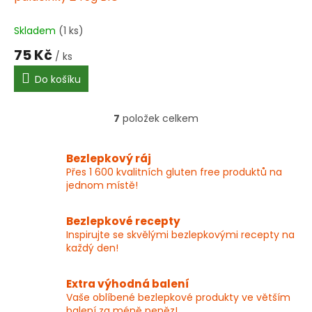
Skladem
(1 ks)
75 Kč
/ ks
Do košíku
7
položek celkem
O
v
l
Bezlepkový ráj
á
Přes 1 600 kvalitních gluten free produktů na
d
jednom místě!
a
c
í
Bezlepkové recepty
p
Inspirujte se skvělými bezlepkovými recepty na
r
každý den!
v
k
y
Extra výhodná balení
v
Vaše oblíbené bezlepkové produkty ve větším
ý
balení za méně peněz!