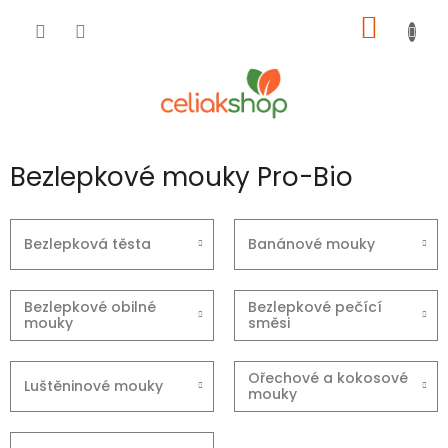
Přejít
NÁKUP
na
obsah
KOŠÍK
Bezlepkové mouky Pro-Bio
Bezlepková těsta
Banánové mouky
Bezlepkové obilné
Bezlepkové pečící
mouky
směsi
Ořechové a kokosové
Luštěninové mouky
mouky