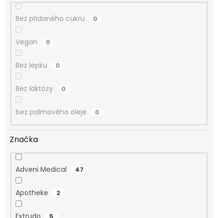
Bez přidaného cukru
0
Vegan
0
Bez lepku
0
Bez laktózy
0
bez palmového oleje
0
Značka
Adveni Medical
47
Apotheke
2
Extrudo
5