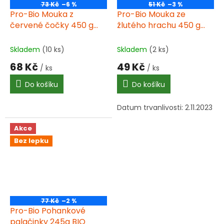
73 Kč
–6 %
51 Kč
–3 %
Pro-Bio Mouka z
Pro-Bio Mouka ze
červené čočky 450 g
žlutého hrachu 450 g
BIO
BIO
Skladem
(10 ks)
Skladem
(2 ks)
68 Kč
49 Kč
/ ks
/ ks
Do košíku
Do košíku
Datum trvanlivosti: 2.11.2023
Akce
Bez lepku
77 Kč
–2 %
Pro-Bio Pohankové
palačinky 245g BIO