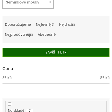
Semínkové mouky
Ř
a
Doporučujeme
Nejlevnější
Nejdražší
z
e
Nejprodávanější
Abecedně
n
í
p
ZAVŘÍT FILTR
r
o
d
Cena
u
35
Kč
85
Kč
k
t
ů
Na skladě
7