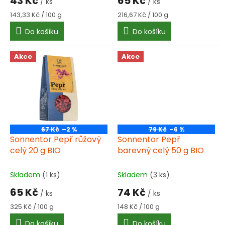
43 Kč
65 Kč
/ ks
/ ks
Měrná
Měrná
143,33 Kč / 100 g
216,67 Kč / 100 g
cena:
cena:
Do košíku
Do košíku
Akce
Akce
67 Kč
–2 %
79 Kč
–6 %
Sonnentor Pepř růžový
Sonnentor Pepř
celý 20 g BIO
barevný celý 50 g BIO
Skladem
(1 ks)
Skladem
(3 ks)
65 Kč
74 Kč
/ ks
/ ks
Měrná
Měrná
325 Kč / 100 g
148 Kč / 100 g
cena:
cena:
Do košíku
Do košíku