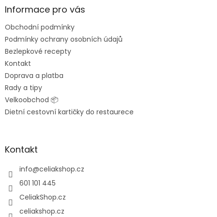
a
Informace pro vás
t
Obchodní podmínky
í
Podmínky ochrany osobních údajů
Bezlepkové recepty
Kontakt
Doprava a platba
Rady a tipy
Velkoobchod 📦
Dietní cestovní kartičky do restaurece
Kontakt
info
@
celiakshop.cz
601 101 445
CeliakShop.cz
celiakshop.cz