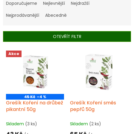
a
Doporučujeme
Nejlevnější
Nejdražší
z
e
Nejprodávanější
Abecedně
n
í
p
OTEVŘÍT FILTR
r
o
V
Akce
d
ý
u
p
k
i
t
s
ů
p
r
o
45 Kč
–4 %
d
Grešík Koření na drůbež
Grešík Koření směs
u
pikantní 50g
pepřů 50g
k
t
Skladem
(3 ks)
Skladem
(2 ks)
ů