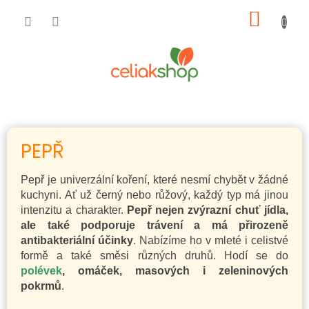
Přejít
NÁKUP
na
obsah
KOŠÍK
PEPŘ
Pepř je univerzální koření, které nesmí chybět v žádné
kuchyni. Ať už černý nebo růžový, každý typ má jinou
intenzitu a charakter.
Pepř nejen zvýrazní chuť jídla,
ale také podporuje trávení a má přirozeně
antibakteriální účinky
. Nabízíme ho v mleté i celistvé
formě a také směsi různých druhů. Hodí se do
polévek
, omáček, masových i zeleninových
pokrmů
.