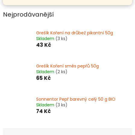
Nejprodávanější
Grešík Koření na drůbež pikantní 50g
Skladem
(3 ks)
43 Kč
Grešík Koření směs pepřů 50g
Skladem
(2 ks)
65 Kč
Sonnentor Pepř barevný celý 50 g BIO
Skladem
(3 ks)
74 Kč
Ř