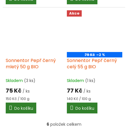
Akce
79 Kč
–2 %
Sonnentor Pepř černý
Sonnentor Pepř černý
mletý 50 g BIO
celý 55 g BIO
Skladem
(3 ks)
Skladem
(1 ks)
75 Kč
77 Kč
/ ks
/ ks
Měrná
Měrná
150 Kč / 100 g
140 Kč / 100 g
cena:
cena:
Do košíku
Do košíku
6
položek celkem
O