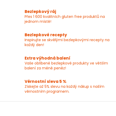
v
l
Bezlepkový ráj
á
Přes 1 600 kvalitních gluten free produktů na
d
jednom místě!
a
c
í
Bezlepkové recepty
p
Inspirujte se skvělými bezlepkovými recepty na
r
každý den!
v
k
y
Extra výhodná balení
v
Vaše oblíbené bezlepkové produkty ve větším
ý
balení za méně peněz!
p
i
Věrnostní sleva 5 %
s
Získejte až 5% slevu na každý nákup s naším
u
věrnostním programem.
Z
á
p