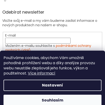
Odebírat newsletter
Vložte svůj e-mail a my vám budeme zasílat informace o
nových produktech na našem e-shopu.
E-mail
Vložením e-mailu souhlasíte s
podmínkami ochrany
osobních údajů
Používáme cookies, abychom Vám umožnili
PŘIHLÁSIT SE
pohodlné prohlížení webu a díky analýze provozu
webu neustále zlepšovali jeho funkce, výkon a
použitelnost.
Více informací
Vytvořil Shoptet
Nastavení
Copyright 2026
CeliakShop.cz
. Všechna práva
Souhlasím
vyhrazena.