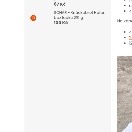
67 Kč
c
4
SCHÄR - Knäckebrot Hafer,
bez lepku 215 g
Na kan
100 Kč
4
2
1