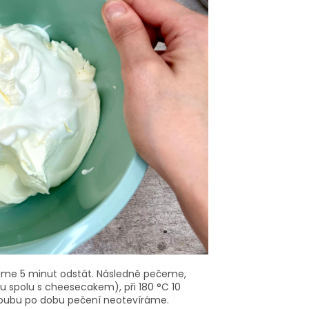
áme 5 minut odstát. Následně pečeme,
u spolu s cheesecakem), při 180 °C 10
oubu po dobu pečení neotevíráme.