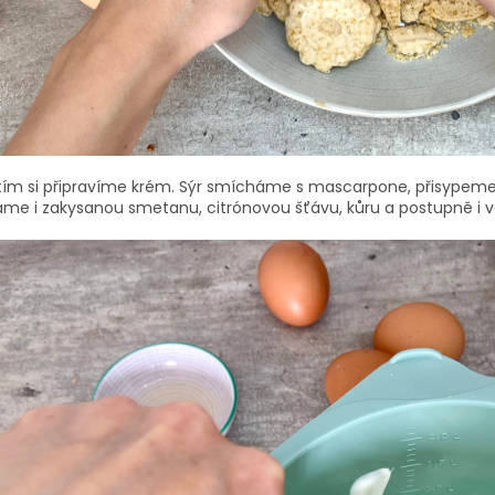
tím si připravíme krém. Sýr smícháme s mascarpone, přisypeme
áme i zakysanou smetanu, citrónovou šťávu, kůru a postupně i v