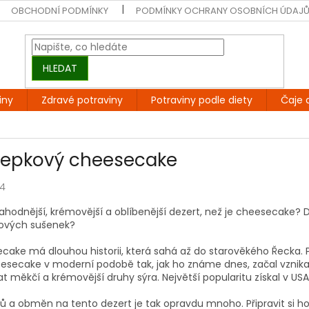
OBCHODNÍ PODMÍNKY
PODMÍNKY OCHRANY OSOBNÍCH ÚDAJ
HLEDAT
iny
Zdravé potraviny
Potraviny podle diety
Čaje 
lepkový cheesecake
24
ahodnější, krémovější a oblíbenější dezert, než je cheesecake? 
ových sušenek?
cake má dlouhou historii, která sahá až do starověkého Řecka. 
eesecake v moderní podobě tak, jak ho známe dnes, začal vznikat 
t měkčí a krémovější druhy sýra. Největší popularitu získal v USA 
ů a obměn na tento dezert je tak opravdu mnoho. Připravit si 