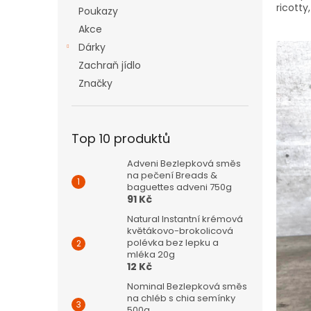
n
ricott
Poukazy
e
Akce
l
Dárky
Zachraň jídlo
Značky
Top 10 produktů
Adveni Bezlepková směs
na pečení Breads &
baguettes adveni 750g
91 Kč
Natural Instantní krémová
květákovo-brokolicová
polévka bez lepku a
mléka 20g
12 Kč
Nominal Bezlepková směs
na chléb s chia semínky
500g