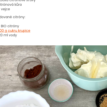
itrónová kůra
 vejce
dované citróny:
 BIO citróny
00 g cukru krupice
20 ml vody