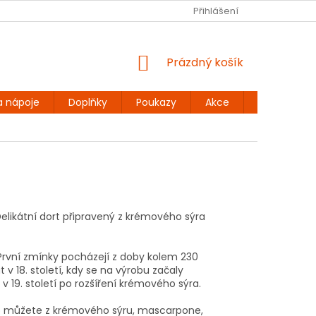
Ů
BEZLEPKOVÉ RECEPTY
KONTAKT
Přihlášení
DOPRAVA A PLATBA
NÁKUPNÍ
Prázdný košík
KOŠÍK
a nápoje
Doplňky
Poukazy
Akce
Dárky
Delikátní dort připravený z krémového sýra
První zmínky pocházejí z doby kolem 230
v 18. století, kdy se na výrobu začaly
v 19. století po rozšíření krémového sýra.
ho můžete z krémového sýru, mascarpone,