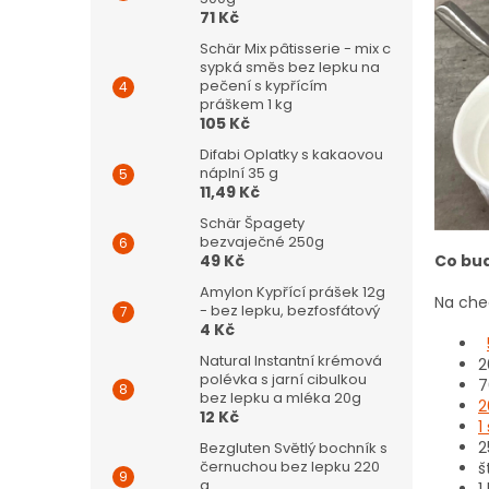
71 Kč
Schär Mix pâtisserie - mix c
sypká směs bez lepku na
pečení s kypřícím
práškem 1 kg
105 Kč
Difabi Oplatky s kakaovou
náplní 35 g
11,49 Kč
Schär Špagety
bezvaječné 250g
Co bu
49 Kč
Amylon Kypřící prášek 12g
Na che
- bez lepku, bezfosfátový
4 Kč
Natural Instantní krémová
2
polévka s jarní cibulkou
7
bez lepku a mléka 20g
2
12 Kč
1
2
Bezgluten Světlý bochník s
černuchou bez lepku 220
š
g
1