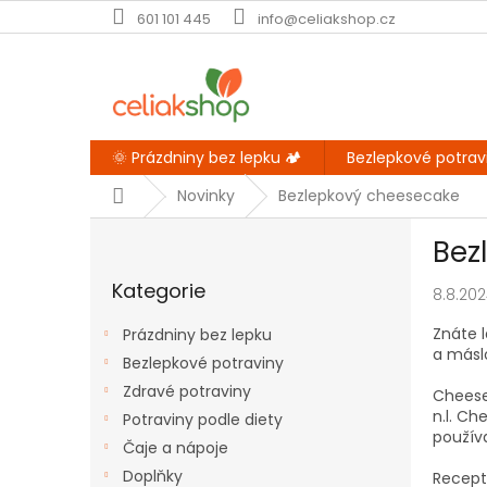
Přejít
601 101 445
info@celiakshop.cz
na
obsah
🌞 Prázdniny bez lepku 🏕️
Bezlepkové potrav
Domů
Novinky
Bezlepkový cheesecake
P
Bez
o
Přeskočit
s
Kategorie
kategorie
8.8.20
t
r
Znáte l
Prázdniny bez lepku
a
a másl
Bezlepkové potraviny
n
Zdravé potraviny
n
Cheese
n.l. Ch
í
Potraviny podle diety
používa
p
Čaje a nápoje
a
Doplňky
Recept