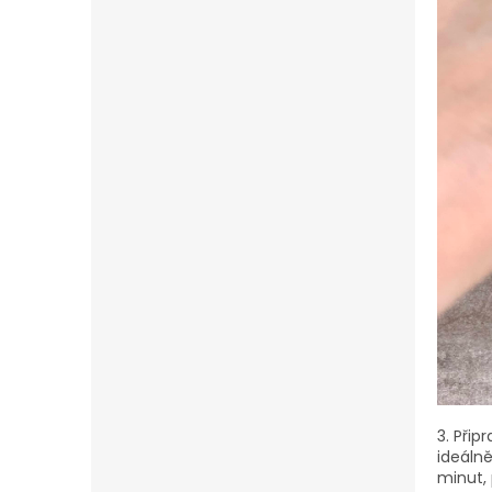
3.
Přip
ideáln
minut,