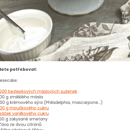
dete potřebovat:
esecake:
500 bezlepkových máslových sušenek
00 g změklého másla
00 g krémového sýra (Philadelphia, mascarpone…)
00 g moučkového cukru
 sáček vanilkového cukru
50 g zakysané smetany
ťáva ze dvou citrónů
 lžička citrónové šťávy