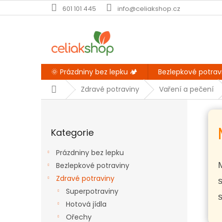
Přejít
601 101 445
info@celiakshop.cz
na
obsah
🌞 Prázdniny bez lepku 🏕️
Bezlepkové potrav
Domů
Zdravé potraviny
Vaření a pečení
P
o
Přeskočit
s
Kategorie
kategorie
t
r
Prázdniny bez lepku
a
Bezlepkové potraviny
n
Zdravé potraviny
n
í
Superpotraviny
s
p
Hotová jídla
a
Ořechy