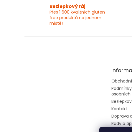
Bezlepkový ráj
Přes 1 600 kvalitních gluten
free produktů na jednom
místě!
Z
á
p
a
t
Informa
í
Obchodní
Podmínky
osobních 
Bezlepkov
Kontakt
Doprava a
Rady a tip
Velkoobc