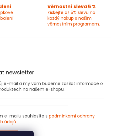
alení
Věrnostní sleva 5 %
epkové
Získejte až 5% slevu na
 balení
každý nákup s naším
věrnostním programem.
t newsletter
vůj e-mail a my vám budeme zasílat informace o
roduktech na našem e-shopu.
m e-mailu souhlasíte s
podmínkami ochrany
h údajů
ÁSIT SE