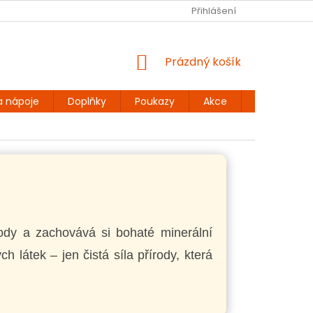
Ů
BEZLEPKOVÉ RECEPTY
KONTAKT
Přihlášení
DOPRAVA A PLATBA
NÁKUPNÍ
Prázdný košík
KOŠÍK
a nápoje
Doplňky
Poukazy
Akce
Dárky
ody a zachovává si bohaté minerální
ch látek – jen čistá síla přírody, která