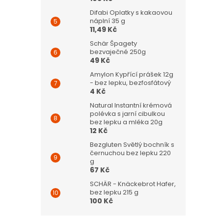
Difabi Oplatky s kakaovou
náplní 35 g
11,49 Kč
Schär Špagety
bezvaječné 250g
49 Kč
Amylon Kypřící prášek 12g
- bez lepku, bezfosfátový
4 Kč
Natural Instantní krémová
polévka s jarní cibulkou
bez lepku a mléka 20g
12 Kč
Bezgluten Světlý bochník s
černuchou bez lepku 220
g
67 Kč
SCHÄR - Knäckebrot Hafer,
bez lepku 215 g
100 Kč