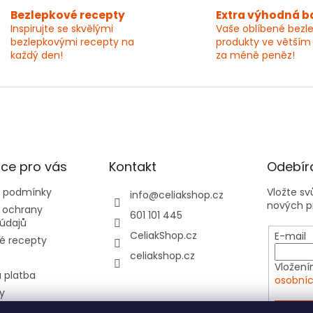
Bezlepkové recepty
Extra výhodná b
Inspirujte se skvělými
Vaše oblíbené bezl
bezlepkovými recepty na
produkty ve větším
každý den!
za méně peněz!
ce pro vás
Kontakt
Odebíra
 podmínky
Vložte s
info
@
celiakshop.cz
nových p
 ochrany
601 101 445
údajů
CeliakShop.cz
E-mail
é recepty
celiakshop.cz
Vložení
 platba
osobníc
y
hod 📦
PŘIHL