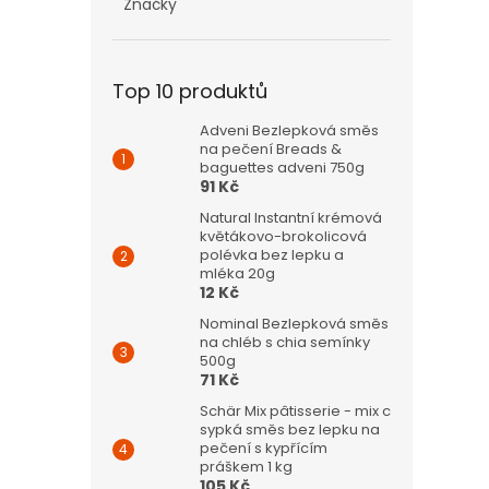
Značky
Top 10 produktů
Adveni Bezlepková směs
na pečení Breads &
baguettes adveni 750g
91 Kč
Natural Instantní krémová
květákovo-brokolicová
polévka bez lepku a
mléka 20g
12 Kč
Nominal Bezlepková směs
na chléb s chia semínky
500g
71 Kč
Schär Mix pâtisserie - mix c
sypká směs bez lepku na
pečení s kypřícím
práškem 1 kg
105 Kč