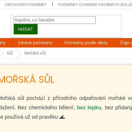
OBCHODNÍ PODMÍNKY
PODMÍNKY OCHRANY OSOBNÍCH ÚDAJ
HLEDAT
iny
Zdravé potraviny
Potraviny podle diety
Čaje 
Sůl
Mořská sůl
MOŘSKÁ SŮL
Mořská sůl pochází z přírodního odpařování mořské v
složení. Bez chemického bělení,
bez lepku
, bez přidaný
e používá už od pravěku 🌊