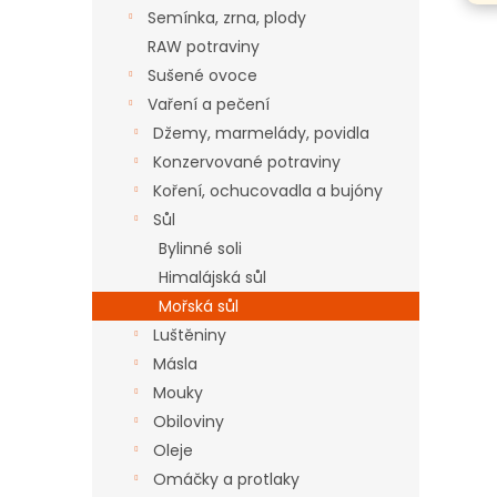
n
Semínka, zrna, plody
e
RAW potraviny
l
Sušené ovoce
Vaření a pečení
Džemy, marmelády, povidla
Konzervované potraviny
Koření, ochucovadla a bujóny
Sůl
Bylinné soli
Himalájská sůl
Mořská sůl
Luštěniny
Másla
Mouky
Obiloviny
Oleje
Omáčky a protlaky