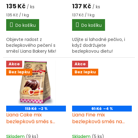
ů
135 Kč
137 Kč
/ ks
/ ks
Měrná
Měrná
135 Kč / 1 kg
137 Kč / 1 kg
cena:
cena:
Do košíku
Do košíku
Objevte radost z
Užijte si lahodné pečivo, i
bezlepkového pečení s
když dodržujete
směsí Liana Bakery Mix!
bezlepkovou dietu!
Akce
Akce
Bez lepku
Bez lepku
113 Kč
–2 %
91 Kč
–4 %
Liana Cake mix
Liana Fine mix
bezlepková směs s
bezlepková směs na
kypřícím práškem 1 kg
perníky a medovníky
300 g
Skladem
(9 ks)
Skladem
(5 ks)