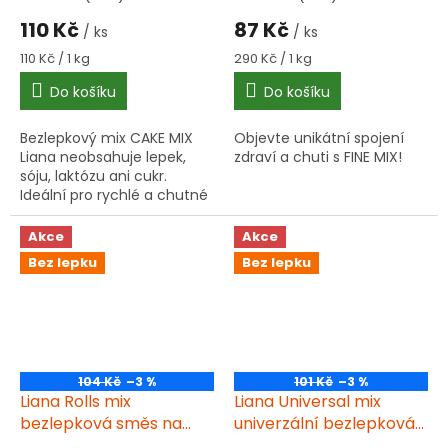
110 Kč
87 Kč
/ ks
/ ks
Měrná
Měrná
110 Kč / 1 kg
290 Kč / 1 kg
cena:
cena:
Do košíku
Do košíku
Bezlepkový mix CAKE MIX
Objevte unikátní spojení
Liana neobsahuje lepek,
zdraví a chuti s FINE MIX!
sóju, laktózu ani cukr.
Ideální pro rychlé a chutné
dezerty bez obav o
alergeny.
Akce
Akce
Bez lepku
Bez lepku
104 Kč
–3 %
101 Kč
–3 %
Liana Rolls mix
Liana Universal mix
bezlepková směs na
univerzální bezlepková
rohlíky 500g
směs 1 kg