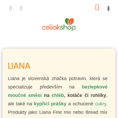
Přejít
NÁKUP
na
obsah
KOŠÍK
LIANA
Liana je slovenská značka potravin, která se
specializuje především na
bezlepkové
moučné směsi
na
chléb
, koláče či rohlíky
,
ale také na
kypřicí prášky
a ochucené
cukry
.
Produkty jako Liana Fine mix nebo Bread mix