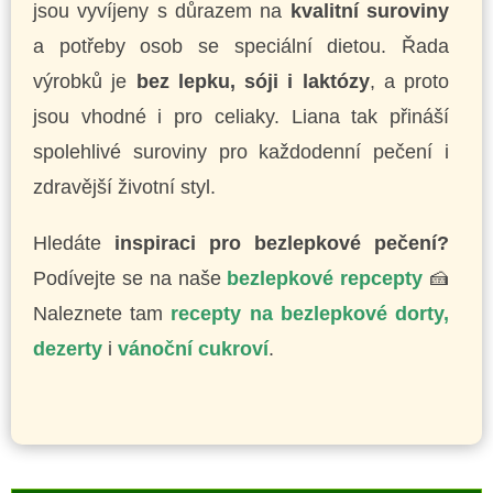
jsou vyvíjeny s důrazem na
kvalitní suroviny
a potřeby osob se speciální dietou. Řada
výrobků je
bez lepku, sóji i laktózy
, a proto
jsou vhodné i pro celiaky. Liana tak přináší
spolehlivé suroviny pro každodenní pečení i
zdravější životní styl.
Hledáte
inspiraci pro bezlepkové pečení?
Podívejte se na naše
bezlepkové repcepty
🍰
Naleznete tam
recepty na bezlepkové dorty,
dezerty
i
vánoční cukroví
.