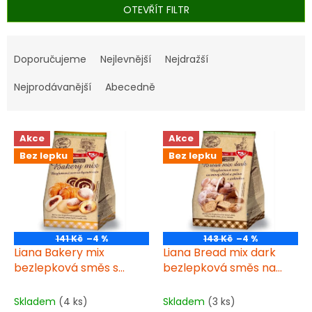
OTEVŘÍT FILTR
Ř
a
Doporučujeme
Nejlevnější
Nejdražší
z
e
Nejprodávanější
Abecedně
n
í
V
p
Akce
Akce
ý
r
Bez lepku
Bez lepku
p
o
i
d
s
u
p
k
r
t
o
ů
141 Kč
–4 %
143 Kč
–4 %
d
Liana Bakery mix
Liana Bread mix dark
u
bezlepková směs s
bezlepková směs na
k
vlákninou na kynuté
tmavý chléb a pečivo s
t
koláče 1kg
pohankou 1kg
Skladem
(4 ks)
Skladem
(3 ks)