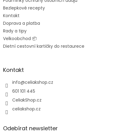
Podmínky ochrany osobních údajů
r
v
Bezlepkové recepty
k
Kontakt
y
Doprava a platba
v
ý
Rady a tipy
p
Velkoobchod 📦
i
Dietní cestovní kartičky do restaurece
s
u
Kontakt
info
@
celiakshop.cz
601 101 445
CeliakShop.cz
celiakshop.cz
Odebírat newsletter