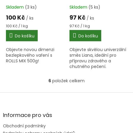
Skladem
(3 ks)
Skladem
(5 ks)
100 Kč
97 Kč
/ ks
/ ks
Měrná
Měrná
100 Kč / 1 kg
97 Kč / 1 kg
cena:
cena:
Do košíku
Do košíku
Objevte novou dimenzi
Objevte skvělou univerzální
bezlepkového vaření s
směs Liana, ideální pro
ROLLS MIX 500g!
přípravu zdravého a
chutného pečení.
6
položek celkem
O
v
l
Z
á
á
d
p
a
a
Informace pro vás
c
t
í
Obchodní podmínky
í
p