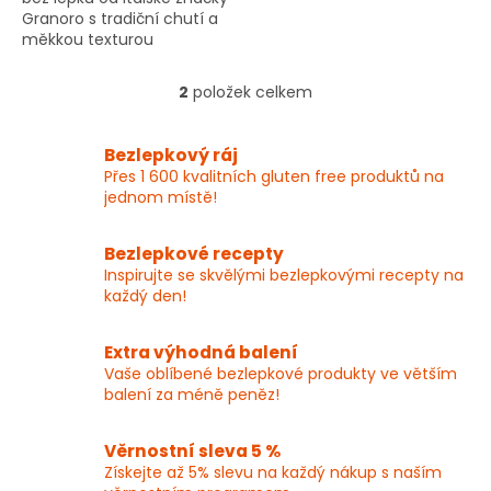
Granoro s tradiční chutí a
měkkou texturou
bramborového těsta.
Ideální pro bezlepkovou
2
položek celkem
O
dietu.
v
l
Bezlepkový ráj
á
Přes 1 600 kvalitních gluten free produktů na
d
jednom místě!
a
c
í
Bezlepkové recepty
p
Inspirujte se skvělými bezlepkovými recepty na
r
každý den!
v
k
y
Extra výhodná balení
v
Vaše oblíbené bezlepkové produkty ve větším
ý
balení za méně peněz!
p
i
Věrnostní sleva 5 %
s
Získejte až 5% slevu na každý nákup s naším
u