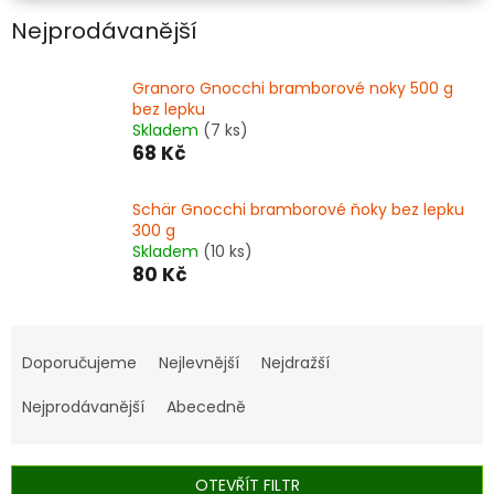
Nejprodávanější
Granoro Gnocchi bramborové noky 500 g
bez lepku
Skladem
(7 ks)
68 Kč
Schär Gnocchi bramborové ňoky bez lepku
300 g
Skladem
(10 ks)
80 Kč
Ř
a
Doporučujeme
Nejlevnější
Nejdražší
z
e
Nejprodávanější
Abecedně
n
í
p
OTEVŘÍT FILTR