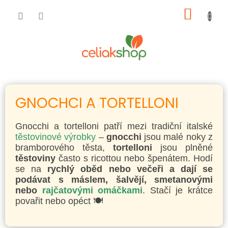
Přejít
NÁKUP
na
obsah
KOŠÍK
GNOCHCI A TORTELLONI
Gnocchi a tortelloni patří mezi tradiční italské
těstovinové výrobky
–
gnocchi
jsou malé noky z
bramborového těsta,
tortelloni
jsou plněné
těstoviny
často s ricottou nebo špenátem. Hodí
se na
rychlý oběd nebo večeři a dají se
podávat s máslem, šalvějí, smetanovými
nebo
rajčatovými omáčkami
. Stačí je krátce
povařit nebo opéct 🍽️