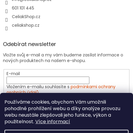
601 101 445
CeliakShop.cz
celiakshop.cz
Odebírat newsletter
Vložte svůj e-mail a my vám budeme zasílat informace o
nových produktech na našem e-shopu.
E-mail
Vložením e-mailu souhlasíte s
podmínkami ochrany
osobních údajů
Používáme cookies, abychom Vám umožnili
PŘIHLÁSIT SE
pohodlné prohlížení webu a díky analýze provozu
webu neustále zlepšovali jeho funkce, výkon a
použitelnost.
Více informací
Vytvořil Shoptet