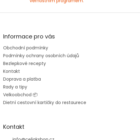
věrnostním programem.
Z
á
p
a
Informace pro vás
t
Obchodní podmínky
í
Podmínky ochrany osobních údajů
Bezlepkové recepty
Kontakt
Doprava a platba
Rady a tipy
Velkoobchod 📦
Dietní cestovní kartičky do restaurece
Kontakt
info
@
celiakshop.cz