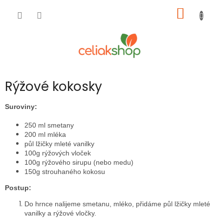
Přejít
NÁKUP
na
obsah
KOŠÍK
Rýžové kokosky
Suroviny:
250 ml smetany
200 ml mléka
půl lžičky mleté vanilky
100g rýžových vloček
100g rýžového sirupu (nebo medu)
150g strouhaného kokosu
Postup:
Do hrnce
nalijeme smetanu, mléko, přidáme půl lžičky mleté
vanilky a rýžové vločky.