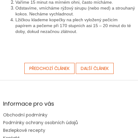
Vaříme 15 minut na mírném ohni, často mícháme.
Odstavíme, vm
ícháme rýžový sirupu (nebo med) a strouhaný
kokos. Necháme vychladnout.
Lžičkou klademe kopečky na plech vyložený pečicím
papírem a pečeme při 170 stupních asi 15 – 20 minut do té
doby, dokud nezačnou zlátnout.
PŘEDCHOZÍ ČLÁNEK
DALŠÍ ČLÁNEK
Z
á
p
a
Informace pro vás
t
Obchodní podmínky
í
Podmínky ochrany osobních údajů
Bezlepkové recepty
Kontakt