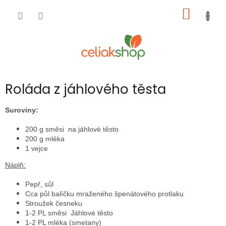
Přejít
NÁKUP
na
obsah
KOŠÍK
Roláda z jáhlového těsta
Suroviny:
200 g směsi na jáhlové těsto
200 g mléka
1 vejce
Náplň:
Pepř, sůl
Cca půl balíčku mraženého špenátového protlaku
Stroužek česneku
1-2 PL směsi Jáhlové těsto
1-2 PL mléka (smetany)