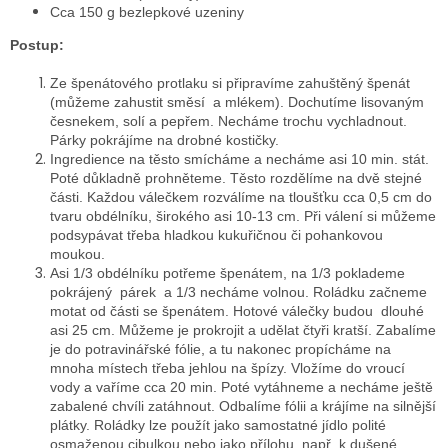
Cca 150 g bezlepkové uzeniny
Postup:
Ze špenátového protlaku si připravíme zahuštěný špenát
(můžeme zahustit směsí a mlékem). Dochutíme lisovaným
česnekem, solí a pepřem. Necháme trochu vychladnout.
Párky pokrájíme na drobné kostičky.
Ingredience na těsto smícháme a necháme asi 10 min. stát.
Poté důkladně prohněteme. Těsto rozdělíme na dvě stejné
části. Každou válečkem rozválíme na tloušťku cca 0,5 cm do
tvaru obdélníku, širokého asi 10-13 cm. Při válení si můžeme
podsypávat třeba hladkou kukuřičnou či pohankovou
moukou.
Asi 1/3 obdélníku potřeme špenátem, na 1/3 poklademe
pokrájený párek a 1/3 necháme volnou. Roládku začneme
motat od části se špenátem. Hotové válečky budou dlouhé
asi 25 cm. Můžeme je prokrojit a udělat čtyři kratší. Zabalíme
je do potravinářské fólie, a tu nakonec propícháme na
mnoha místech třeba jehlou na špízy. Vložíme do vroucí
vody a vaříme cca 20 min. Poté vytáhneme a necháme ještě
zabalené chvíli zatáhnout. Odbalíme fólii a krájíme na silnější
plátky. Roládky lze použít jako samostatné jídlo polité
osmaženou cibulkou nebo jako přílohu např. k dušené