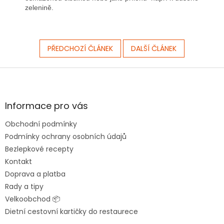
zelenině.
PŘEDCHOZÍ ČLÁNEK
DALŠÍ ČLÁNEK
Z
á
p
a
Informace pro vás
t
Obchodní podmínky
í
Podmínky ochrany osobních údajů
Bezlepkové recepty
Kontakt
Doprava a platba
Rady a tipy
Velkoobchod 📦
Dietní cestovní kartičky do restaurece