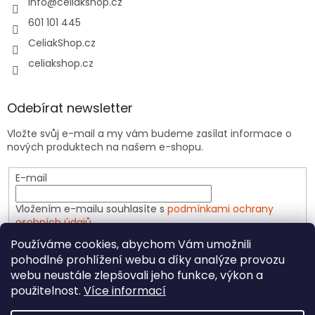
info
@
celiakshop.cz
601 101 445
CeliakShop.cz
celiakshop.cz
Odebírat newsletter
Vložte svůj e-mail a my vám budeme zasílat informace o
nových produktech na našem e-shopu.
E-mail
Vložením e-mailu souhlasíte s
podmínkami ochrany
osobních údajů
Používáme cookies, abychom Vám umožnili
PŘIHLÁSIT SE
pohodlné prohlížení webu a díky analýze provozu
webu neustále zlepšovali jeho funkce, výkon a
použitelnost.
Více informací