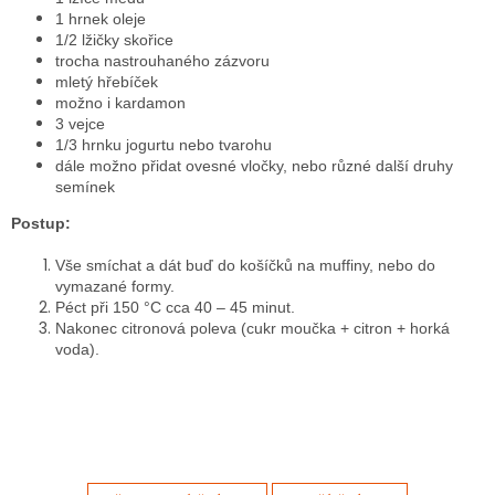
1 hrnek oleje
1/2 lžičky skořice
trocha nastrouhaného zázvoru
mletý hřebíček
možno i kardamon
3 vejce
1/3 hrnku jogurtu nebo tvarohu
dále možno přidat ovesné vločky, nebo různé další druhy
semínek
Postup:
Vše smíchat a dát buď do košíčků na muffiny, nebo do
vymazané formy.
Péct při 150 °C cca 40 – 45 minut.
Nakonec citronová poleva (cukr moučka + citron + horká
voda).