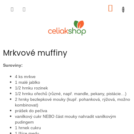
Přejít
NÁKUP
na
obsah
KOŠÍK
Mrkvové muffiny
Suroviny:
4 ks mrkve
1 malé jablko
1/2 hrnku rozinek
1/2 hrnku ořechů (různé, např. mandle, pekany, pistácie…)
2 hrnky bezlepkové mouky (kupř. pohanková, rýžová, možno
kombinovat)
prášek do pečiva
vanilkový cukr NEBO část mouky nahradit vanilkovým
pudingem
1 hrnek cukru
1 lžíce medu