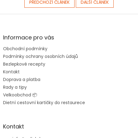
PŘEDCHOZÍ ČLÁNEK
DALŠÍ ČLÁNEK
Z
á
p
a
Informace pro vás
t
Obchodní podmínky
í
Podmínky ochrany osobních údajů
Bezlepkové recepty
Kontakt
Doprava a platba
Rady a tipy
Velkoobchod 📦
Dietní cestovní kartičky do restaurece
Kontakt