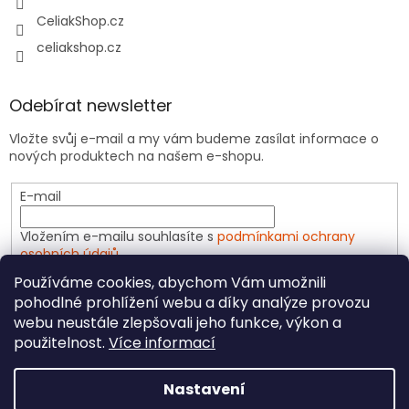
CeliakShop.cz
celiakshop.cz
Odebírat newsletter
Vložte svůj e-mail a my vám budeme zasílat informace o
nových produktech na našem e-shopu.
E-mail
Vložením e-mailu souhlasíte s
podmínkami ochrany
osobních údajů
Používáme cookies, abychom Vám umožnili
PŘIHLÁSIT SE
pohodlné prohlížení webu a díky analýze provozu
webu neustále zlepšovali jeho funkce, výkon a
použitelnost.
Více informací
Vytvořil Shoptet
Nastavení