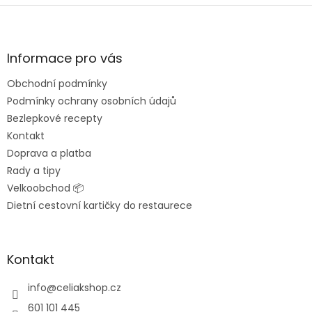
Z
á
p
a
Informace pro vás
t
Obchodní podmínky
í
Podmínky ochrany osobních údajů
Bezlepkové recepty
Kontakt
Doprava a platba
Rady a tipy
Velkoobchod 📦
Dietní cestovní kartičky do restaurece
Kontakt
info
@
celiakshop.cz
601 101 445