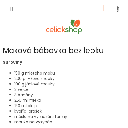
Přejít
NÁKUP
na
obsah
KOŠÍK
Maková bábovka bez lepku
Suroviny:
150 g mletého máku
200 g rýžové mouky
100 g jáhlové mouky
3 vejce
3 banány
250 ml mléka
150 ml oleje
kypřící prášek
máslo na vymazání formy
mouka na vysypání