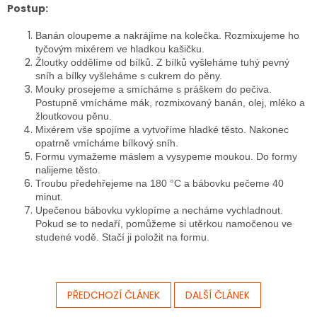
Postup:
Banán oloupeme a nakrájíme na kolečka. Rozmixujeme ho
tyčovým mixérem ve hladkou kašičku.
Žloutky oddělíme od
bílků. Z bílků vyšleháme tuhý pevný
sníh a bílky vyšleháme s cukrem do pěny.
Mouky prosejeme a smícháme s práškem do pečiva.
Postupně vmícháme mák, rozmixovaný banán, olej, mléko a
žloutkovou pěnu.
Mixérem vše spojíme a vytvoříme hladké těsto. Nakonec
opatrně vmícháme bílkový sníh.
Formu vymažeme máslem a vysypeme moukou. Do formy
nalijeme těsto.
Troubu předehřejeme na 180 °C a bábovku pečeme 40
minut.
Upečenou bábovku vyklopíme a necháme vychladnout.
Pokud se to nedaří, pomůžeme si utěrkou namočenou ve
studené vodě. Stačí ji položit na formu.
PŘEDCHOZÍ ČLÁNEK
DALŠÍ ČLÁNEK