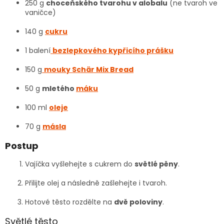
250 g
choceňského tvarohu v alobalu
(ne tvaroh ve
vaničce)
140 g
cukru
1 balení
bezlepkového kypřicího prášku
150 g
mouky Schär Mix Bread
50 g
mletého
máku
100 ml
oleje
70 g
másla
Postup
Vajíčka vyšlehejte s cukrem do
světlé pěny
.
Přilijte olej a následně zašlehejte i tvaroh.
Hotové těsto rozdělte na
dvě poloviny
.
Světlé těsto