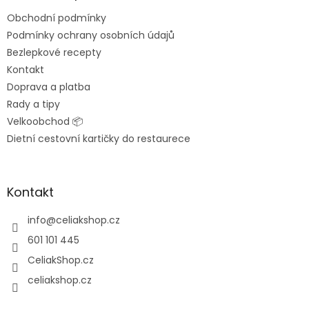
t
Obchodní podmínky
í
Podmínky ochrany osobních údajů
Bezlepkové recepty
Kontakt
Doprava a platba
Rady a tipy
Velkoobchod 📦
Dietní cestovní kartičky do restaurece
Kontakt
info
@
celiakshop.cz
601 101 445
CeliakShop.cz
celiakshop.cz