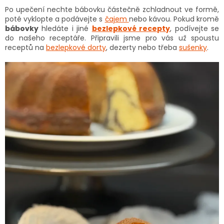
Po upečení nechte bábovku částečně zchladnout ve formě,
poté vyklopte a podávejte s
čajem
nebo kávou. Pokud kromě
bábovky
hledáte i jiné
bezlepkové recepty
, podívejte se
do našeho receptáře. Připravili jsme pro vás už spoustu
receptů na
bezlepkové dorty
, dezerty nebo třeba
sušenky
.