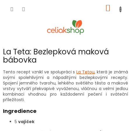
Přejít
NÁKUP
na
obsah
KOŠÍK
La Teta: Bezlepková maková
bábovka
Tento recept vznikl ve spolupráci s
La Tetou
, která je známá
svými spolehlivými a nápaditými bezlepkovými recepty.
Spojení jemného tvarohu, lehkého světlého těsta a makové
vrstvy vytváří překvapivě vyváženou, vláčnou a velmi jedlou
kombinaci vhodnou pro každodenní pečení i sváteční
příležitosti.
Ingredience
5
vajíček