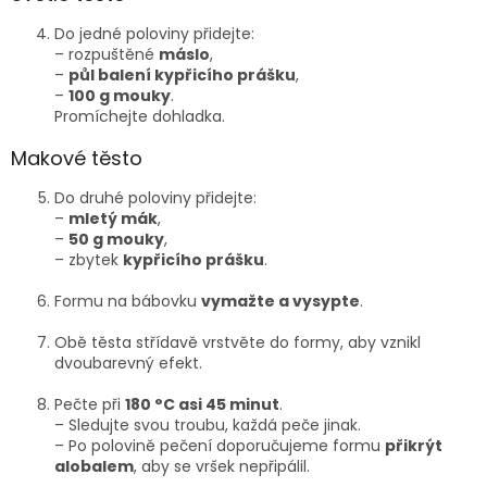
Do jedné poloviny přidejte:
– rozpuštěné
máslo
,
–
půl balení kypřicího prášku
,
–
100 g mouky
.
Promíchejte dohladka.
Makové těsto
Do druhé poloviny přidejte:
–
mletý mák
,
–
50 g mouky
,
– zbytek
kypřicího prášku
.
Formu na bábovku
vymažte a vysypte
.
Obě těsta střídavě vrstvěte do formy, aby vznikl
dvoubarevný efekt.
Pečte při
180 °C asi 45 minut
.
– Sledujte svou troubu, každá peče jinak.
– Po polovině pečení doporučujeme formu
přikrýt
alobalem
, aby se vršek nepřipálil.