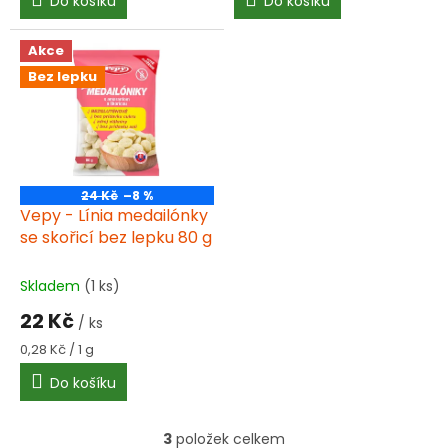
Do košíku
Do košíku
Akce
Bez lepku
24 Kč
–8 %
Vepy - Línia medailónky
se skořicí bez lepku 80 g
Skladem
(1 ks)
22 Kč
/ ks
Měrná
0,28 Kč / 1 g
cena:
Do košíku
3
položek celkem
O