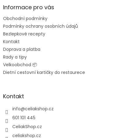
p
a
Informace pro vás
t
Obchodní podmínky
í
Podmínky ochrany osobních údajů
Bezlepkové recepty
Kontakt
Doprava a platba
Rady a tipy
Velkoobchod 📦
Dietní cestovní kartičky do restaurece
Kontakt
info
@
celiakshop.cz
601 101 445
CeliakShop.cz
celiakshop.cz