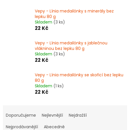
Vepy - Línia medailónky s minerály bez
lepku 80 g
Skladem
(3 ks)
22 Kč
Vepy - Línia medailónky s jablečnou
vlákninou bez lepku 80 g
Skladem
(3 ks)
22 Kč
Vepy - Línia medailónky se skořicí bez lepku
80 g
Skladem
(1 ks)
22 Kč
Ř
a
Doporučujeme
Nejlevnější
Nejdražší
z
e
Nejprodávanější
Abecedně