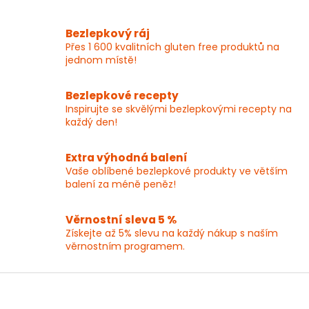
v
l
Bezlepkový ráj
á
Přes 1 600 kvalitních gluten free produktů na
d
jednom místě!
a
c
í
Bezlepkové recepty
p
Inspirujte se skvělými bezlepkovými recepty na
r
každý den!
v
k
y
Extra výhodná balení
v
Vaše oblíbené bezlepkové produkty ve větším
ý
balení za méně peněz!
p
i
Věrnostní sleva 5 %
s
Získejte až 5% slevu na každý nákup s naším
u
věrnostním programem.
Z
á