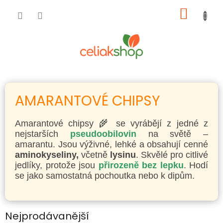
Přejít
NÁKUP
na
obsah
KOŠÍK
AMARANTOVÉ CHIPSY
Amarantové chipsy 🌾 se vyrábějí z jedné z
nejstarších
pseudoobilovin
na světě –
amarantu. Jsou výživné, lehké a obsahují cenné
aminokyseliny,
včetně
lysinu
. Skvělé pro citlivé
jedlíky, protože jsou
přirozeně bez lepku
. Hodí
se jako samostatná pochoutka nebo k dipům.
Nejprodávanější