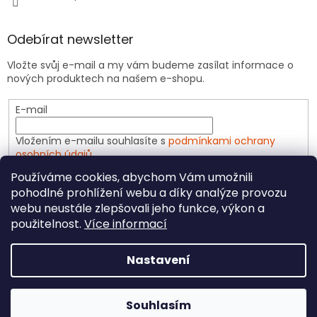
Odebírat newsletter
Vložte svůj e-mail a my vám budeme zasílat informace o
nových produktech na našem e-shopu.
E-mail
Vložením e-mailu souhlasíte s
podmínkami ochrany
osobních údajů
Používáme cookies, abychom Vám umožnili
PŘIHLÁSIT SE
pohodlné prohlížení webu a díky analýze provozu
webu neustále zlepšovali jeho funkce, výkon a
použitelnost.
Více informací
Vytvořil Shoptet
Nastavení
Copyright 2026
CeliakShop.cz
. Všechna práva
Souhlasím
vyhrazena.