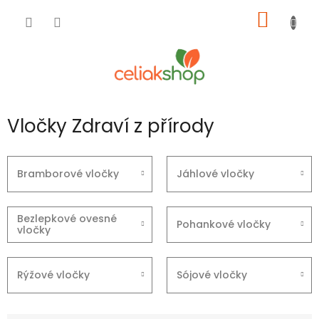
Přejít
NÁKUP
na
obsah
KOŠÍK
Vločky Zdraví z přírody
Bramborové vločky
Jáhlové vločky
Bezlepkové ovesné
Pohankové vločky
vločky
Rýžové vločky
Sójové vločky