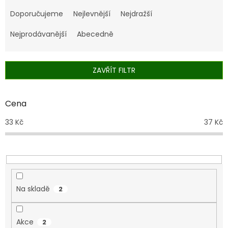
Ř
a
Doporučujeme
Nejlevnější
Nejdražší
z
e
Nejprodávanější
Abecedně
n
í
p
ZAVŘÍT FILTR
r
o
d
Cena
u
33
Kč
37
Kč
k
t
ů
Na skladě
2
Akce
2