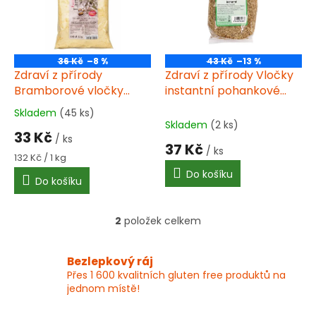
s
p
r
o
36 Kč
–8 %
43 Kč
–13 %
d
Zdraví z přírody
Zdraví z přírody Vločky
u
Bramborové vločky
instantní pohankové
k
250g
300g
Skladem
(45 ks)
Průměrné
t
Skladem
(2 ks)
hodnocení
33 Kč
ů
/ ks
produktu
37 Kč
/ ks
je
Měrná
132 Kč / 1 kg
3,6
cena:
Do košíku
Do košíku
z
5
hvězdiček.
2
položek celkem
O
v
l
Bezlepkový ráj
á
Přes 1 600 kvalitních gluten free produktů na
d
jednom místě!
a
c