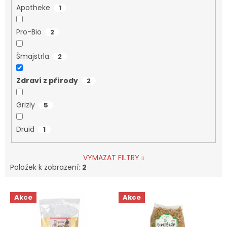
Apotheke
1
Pro-Bio
2
Šmajstrla
2
Zdraví z přírody
2
Grizly
5
Druid
1
VYMAZAT FILTRY
Položek k zobrazení:
2
V
Akce
Akce
ý
p
i