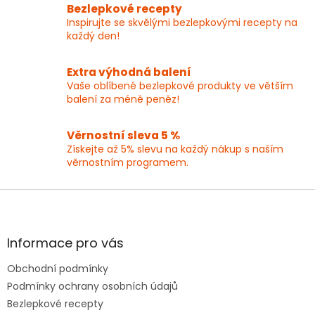
í
Bezlepkové recepty
p
Inspirujte se skvělými bezlepkovými recepty na
r
každý den!
v
k
y
Extra výhodná balení
v
Vaše oblíbené bezlepkové produkty ve větším
ý
balení za méně peněz!
p
i
Věrnostní sleva 5 %
s
Získejte až 5% slevu na každý nákup s naším
u
věrnostním programem.
Z
á
p
a
Informace pro vás
t
Obchodní podmínky
í
Podmínky ochrany osobních údajů
Bezlepkové recepty