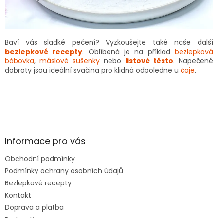
Baví vás sladké pečení? Vyzkoušejte také naše další
bezlepkové recepty
. Oblíbená je na příklad
bezlepková
bábovka
,
máslové sušenky
nebo
listové těsto
. Napečené
dobroty jsou ideální svačina pro klidná odpoledne u
čaje
.
Z
á
p
a
Informace pro vás
t
Obchodní podmínky
í
Podmínky ochrany osobních údajů
Bezlepkové recepty
Kontakt
Doprava a platba