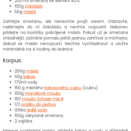
200 ml smetany ke šlehání 40%
100g
čokolády
50g
másla
Zahřejte smetanu, ale nenechte projít varem. Odstavte,
nalámejte do ní čokoládu a nechte rozpustit. Nakonec
přidejte na kostičky pokrájené máslo. Pokud už je smetana
chladnější, začněte pomalu ještě jednou zahřívat a míchejte,
dokud se máslo nerozpustí. Nechte vychladnout a uložte
minimálně na 4 hodiny do lednice.
Korpus:
200g
másla
50g
kakaa
170ml vody
150 g mletého
kokosového cukru
(cukru)
100g
mandlové mouky
150
mouky Schaer mix B
1/2
prášku do pečiva
lžíčka
jedlé sody
100g zakysané smetany
2 vajíčka
Nejprve rozehřejte máslo, přidejte kakao a vodu a důkladně