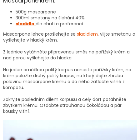
Mascarpone krém:
500g mascarpone
300ml smetany na šlehání 40%
sladidlo
dle chuti a preferencí
Mascarpone lehce prošlehejte se
sladidlem
, vlijte smetanu a
vyšlehejte v hladký krém.
Z lednice vytáhněte připravenou směs na pařížský krém a
nad parou vyšlehejte do hladka.
Na jeden omáčkou politý korpus naneste pařížsky krém, na
krém položte druhý politý korpus, na který dejte zhruba
polovinu mascarpone krému a do něho zatlačte višně z
kompotu.
Zakryjte posledním dílem korpusu a celý dort potáhněte
zbytkem krému. Ozdobte strouhanou čokoládou a pár
kousky višní.