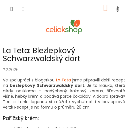
Přejít
NÁKUP
na
obsah
KOŠÍK
La Teta: Blezlepkový
Schwarzwaldský dort
7.2.2026
Ve spolupráci s blogerkou
La Teta
jsme připravili další recept
na
bezlepkový Schwarzwaldský dort
. Je to klasika, která
nikdy nezklame – nadýchaný kakaový korpus, šťavnaté
višně, hebký krém a poctivá porce čokolády. A dobrá zpráva?
Teď si tuhle legendu si můžete vychutnat i v bezlepkové
verzi! Recept je na formu o průměru 20 cm.
Pařížský krém: