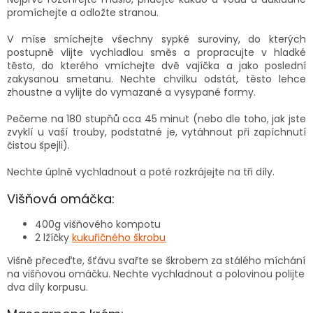
promíchejte a odložte stranou.
V míse smíchejte všechny sypké suroviny, do kterých
postupně vlijte vychladlou směs a propracujte v hladké
těsto, do kterého vmíchejte dvě vajíčka a jako poslední
zakysanou smetanu. Nechte chvilku odstát, těsto lehce
zhoustne a vylijte do vymazané a vysypané formy.
Pečeme na 180 stupňů cca 45 minut (nebo dle toho, jak jste
zvyklí u vaší trouby, podstatné je, vytáhnout při zapíchnutí
čistou špejli).
Nechte úplně vychladnout a poté rozkrájejte na tři díly.
Višňová omáčka:
400g višňového kompotu
2 lžíčky
kukuřičného škrobu
Višně přeceďte, šťávu svařte se škrobem za stálého míchání
na višňovou omáčku. Nechte vychladnout a polovinou polijte
dva díly korpusu.