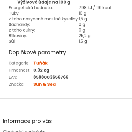
Výživové údaje na 100 g
Energetická hodnota:
798 kJ / 191 kcal
Tuky:
10 g
z toho nasycené mastné kyseliny:
1,5 g
Sacharidy:
0 g
z toho cukry:
0 g
Bílkoviny:
25,2 g
Sůl:
1,5 g
Doplňkové parametry
Kategorie
:
Tuňák
Hmotnost
:
0.32 kg
EAN
:
8588003656766
Značka
:
Sun & Sea
Z
á
p
a
Informace pro vás
t
Obchodní podmínky