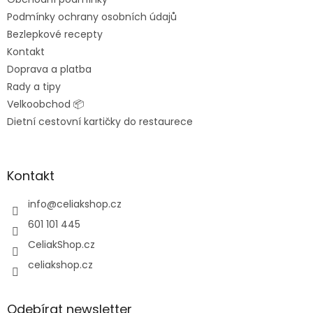
í
Podmínky ochrany osobních údajů
Bezlepkové recepty
Kontakt
Doprava a platba
Rady a tipy
Velkoobchod 📦
Dietní cestovní kartičky do restaurece
Kontakt
info
@
celiakshop.cz
601 101 445
CeliakShop.cz
celiakshop.cz
Odebírat newsletter