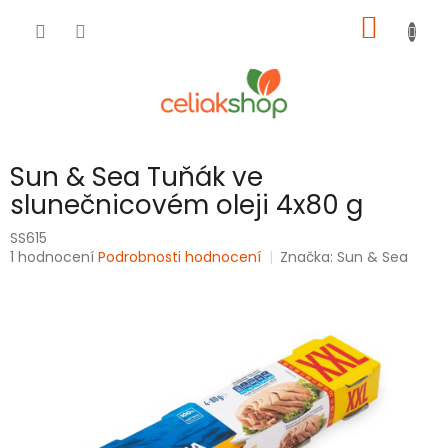
Přejít
NÁKUP
na
obsah
KOŠÍK
Sun & Sea Tuňák ve
slunečnicovém oleji 4x80 g
SS615
Průměrné
1 hodnocení
Podrobnosti hodnocení
Značka:
Sun & Sea
hodnocení
produktu
je
5,0
z
5
hvězdiček.