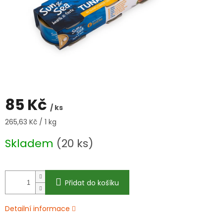
85 Kč
/ ks
Měrná
265,63 Kč / 1 kg
cena:
Skladem
(20 ks)
Přidat do košíku
Detailní informace