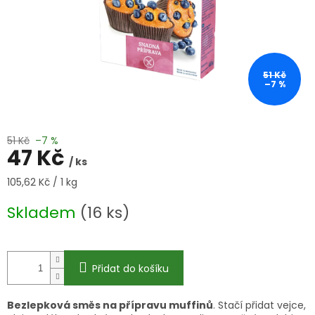
51 Kč
–7 %
51 Kč
–7 %
47 Kč
/ ks
Měrná
105,62 Kč / 1 kg
cena:
Skladem
(16 ks)
Přidat do košíku
Bezlepková směs na přípravu muffinů
. Stačí přidat vejce,