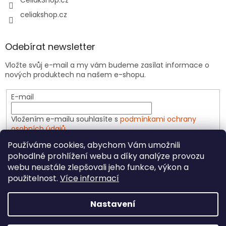
CeliakShop.cz
celiakshop.cz
Odebírat newsletter
Vložte svůj e-mail a my vám budeme zasílat informace o
nových produktech na našem e-shopu.
E-mail
Vložením e-mailu souhlasíte s
podmínkami ochrany
osobních údajů
Používáme cookies, abychom Vám umožnili
PŘIHLÁSIT SE
pohodlné prohlížení webu a díky analýze provozu
webu neustále zlepšovali jeho funkce, výkon a
použitelnost.
Více informací
Vytvořil Shoptet
Nastavení