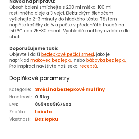
Návod na přípravu:
Obsah balení smíchejte s 200 ml mléka, 100 ml
rostlinného oleje a 3 vejci. Elektrickým šlehačem
vyšlehejte 2–3 minuty do hladkého těsta. Těstem
naplňte košíčky do ¾ a pečte v předehřáté troubě na
150 °C cca 25–30 minut. Vychladlé muffiny ozdobte dle
chuti.
Doporučujeme také:
Objevte i další
bezlepkové pečicí směsi
, jako je
například
makovec bez lepku
nebo
bábovka bez lepku
.
Pro inspiraci navštivte naši sekci
receptů
.
Doplňkové parametry
Kategorie
:
Směsi na bezlepkové muffiny
Hmotnost
:
0.5 kg
EAN
:
8594009167502
Značka
:
Labeta
Vlastnosti
:
Bez lepku
Z