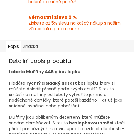
balení za méně peněz!
Věrnostní sleva 5 %
Získejte až 5% slevu na každý nákup s naším
věrnostním programem.
Popis
Značka
Detailní popis produktu
Labeta Muffiny 445 g bez lepku
Hledáte
rychlý a sladký dezert
bez lepku, který si
můžete doladit přesně podle svých chutí? S touto
směsí na muffiny od Labety vytvoříte jemné a
nadýchané dortíčky, které potěší každého – ať už jako
snídaně, svačina, nebo pohoštění.
Muffiny jsou oblíbeným dezertem, který můžete
snadno obměňovat. S touto
bezlepkovou směsí
stačí
přidat pár běžných surovin, upéct a ozdobit dle libosti –