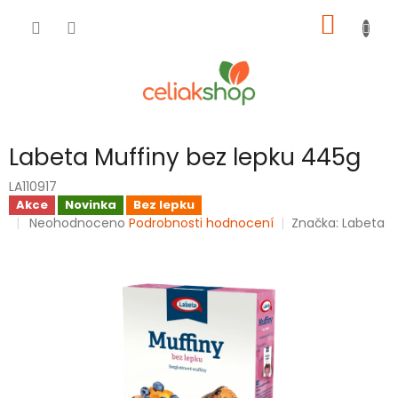
Přejít
NÁKUP
na
obsah
KOŠÍK
Labeta Muffiny bez lepku 445g
LA110917
Akce
Novinka
Bez lepku
Průměrné
Neohodnoceno
Podrobnosti hodnocení
Značka:
Labeta
hodnocení
produktu
je
0,0
z
5
hvězdiček.