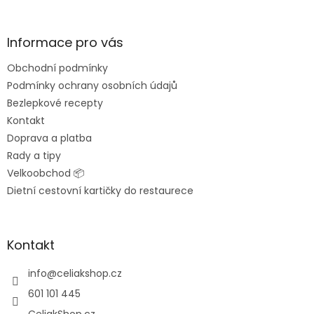
á
p
a
Informace pro vás
t
Obchodní podmínky
í
Podmínky ochrany osobních údajů
Bezlepkové recepty
Kontakt
Doprava a platba
Rady a tipy
Velkoobchod 📦
Dietní cestovní kartičky do restaurece
Kontakt
info
@
celiakshop.cz
601 101 445