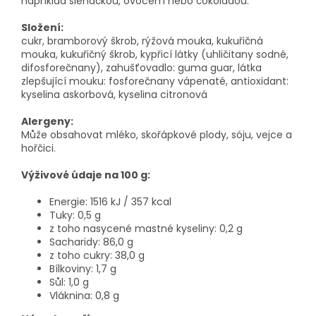
například šlehačkou, ovocem nebo čokoládou.
Složení:
cukr, bramborový škrob, rýžová mouka, kukuřičná
mouka, kukuřičný škrob, kypřicí látky (uhličitany sodné,
difosforečnany), zahušťovadlo: guma guar, látka
zlepšující mouku: fosforečnany vápenaté, antioxidant:
kyselina askorbová, kyselina citronová
Alergeny:
Může obsahovat mléko, skořápkové plody, sóju, vejce a
hořčici.
Výživové údaje na 100 g:
Energie: 1516 kJ / 357 kcal
Tuky: 0,5 g
z toho nasycené mastné kyseliny: 0,2 g
Sacharidy: 86,0 g
z toho cukry: 38,0 g
Bílkoviny: 1,7 g
Sůl: 1,0 g
Vláknina: 0,8 g