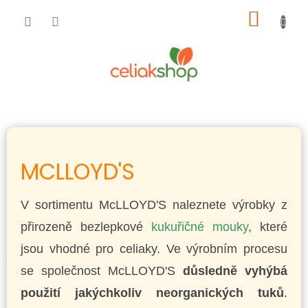
Přejít
NÁKUP
na
obsah
KOŠÍK
MCLLOYD'S
V sortimentu McLLOYD'S naleznete výrobky z
přirozeně bezlepkové
kukuřičné mouky
, které
jsou vhodné pro celiaky. Ve výrobním procesu
se společnost McLLOYD'S
důsledně vyhýbá
použití jakýchkoliv neorganických tuků
.