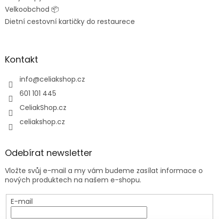
p
Velkoobchod 📦
i
Dietní cestovní kartičky do restaurece
s
u
Kontakt
info
@
celiakshop.cz
601 101 445
CeliakShop.cz
celiakshop.cz
Odebírat newsletter
Vložte svůj e-mail a my vám budeme zasílat informace o
nových produktech na našem e-shopu.
E-mail