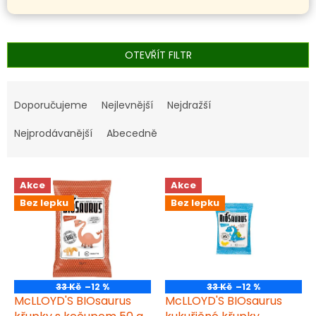
OTEVŘÍT FILTR
Ř
a
Doporučujeme
Nejlevnější
Nejdražší
z
e
Nejprodávanější
Abecedně
n
í
V
p
Akce
Akce
ý
r
Bez lepku
Bez lepku
p
o
i
d
s
u
p
k
r
t
o
ů
33 Kč
–12 %
33 Kč
–12 %
d
McLLOYD'S BIOsaurus
McLLOYD'S BIOsaurus