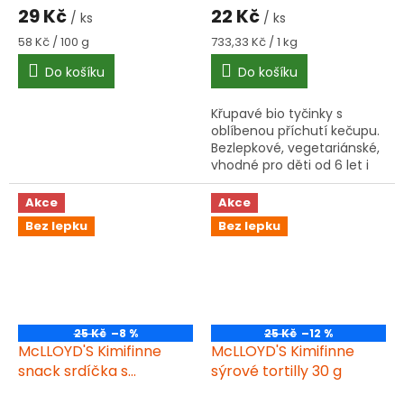
29 Kč
22 Kč
/ ks
/ ks
Měrná
Měrná
58 Kč / 100 g
733,33 Kč / 1 kg
cena:
cena:
Do košíku
Do košíku
Křupavé bio tyčinky s
oblíbenou příchutí kečupu.
Bezlepkové, vegetariánské,
vhodné pro děti od 6 let i
dospělé. Vyrobené z
kukuřičné krupice v bio
Akce
Akce
kvalitě.
Bez lepku
Bez lepku
25 Kč
–8 %
25 Kč
–12 %
McLLOYD'S Kimifinne
McLLOYD'S Kimifinne
snack srdíčka s
sýrové tortilly 30 g
karamelem 30 g