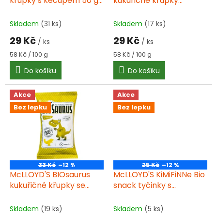
u
křupky s kečupem 50 g
kukuřičné křupky
k
BIO
mořská sůl 50 g
t
Skladem
(31 ks)
Skladem
(17 ks)
ů
29 Kč
29 Kč
/ ks
/ ks
Měrná
Měrná
58 Kč / 100 g
58 Kč / 100 g
cena:
cena:
Do košíku
Do košíku
Akce
Akce
Bez lepku
Bez lepku
33 Kč
–12 %
25 Kč
–12 %
McLLOYD'S BIOsaurus
McLLOYD'S KiMiFiNNe Bio
kukuřičné křupky se
snack tyčinky s
sýrem 50 g
kečupem 30 g bez lepku
Skladem
(19 ks)
Skladem
(5 ks)