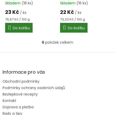
Skladem
(18 ks)
Skladem
(16 ks)
23 Kč
22 Kč
/ ks
/ ks
Měrná
Měrná
76,67 Kč / 100 g
73,33 Kč / 100 g
cena:
cena:
Do košíku
Do košíku
6
položek celkem
O
v
l
Z
á
á
d
p
a
a
Informace pro vás
c
t
í
Obchodní podmínky
í
p
Podmínky ochrany osobních údajů
r
v
Bezlepkové recepty
k
Kontakt
y
Doprava a platba
v
ý
Rady a tipy