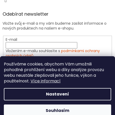
Odebírat newsletter
Vložte svůj e-mail a my vám budeme zasílat informace o
nových produktech na našem e-shopu.
E-mail
Vložením e-mailu souhlasíte s
podmínkami ochrany
osobních údajů
Používáme cookies, abychom Vám umožnili
PŘIHLÁSIT SE
pohodlné prohlížení webu a díky analýze provozu
webu neustále zlepšovali jeho funkce, výkon a
použitelnost.
Více informací
Vytvořil Shoptet
Nastavení
Copyright 2026
CeliakShop.cz
. Všechna práva
Souhlasím
vyhrazena.