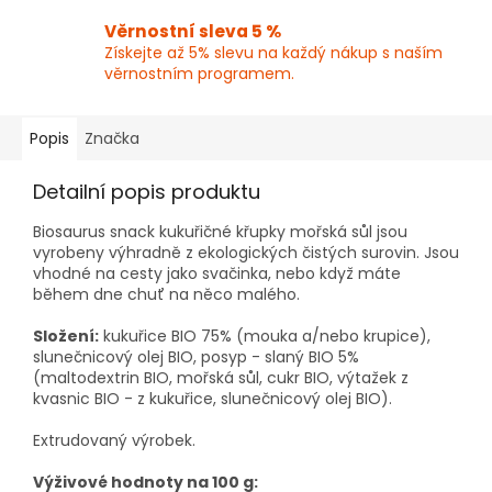
Věrnostní sleva 5 %
Získejte až 5% slevu na každý nákup s naším
věrnostním programem.
Popis
Značka
Detailní popis produktu
Biosaurus snack kukuřičné křupky mořská sůl jsou
vyrobeny výhradně z ekologických čistých surovin. Jsou
vhodné na cesty jako svačinka, nebo když máte
během dne chuť na něco malého.
Složení:
kukuřice BIO 75% (mouka a/nebo krupice),
slunečnicový olej BIO, posyp - slaný BIO 5%
(maltodextrin BIO, mořská sůl, cukr BIO, výtažek z
kvasnic BIO - z kukuřice, slunečnicový olej BIO).
Extrudovaný výrobek.
Výživové hodnoty na 100 g: