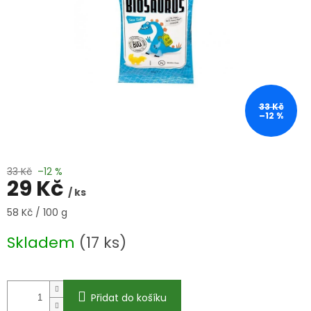
33 Kč
–12 %
33 Kč
–12 %
29 Kč
/ ks
Měrná
58 Kč / 100 g
cena:
Skladem
(17 ks)
Přidat do košíku