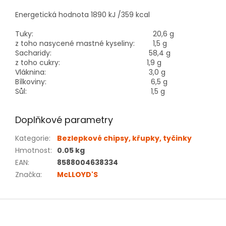
Energetická hodnota 1890 kJ /359 kcal
Tuky:
20,6 g
z toho nasycené mastné kyseliny:
1,5 g
Sacharidy:
58,4 g
z toho cukry:
1,9 g
Vláknina:
3,0 g
Bílkoviny:
6,5 g
Sůl:
1,5 g
Doplňkové parametry
Kategorie
:
Bezlepkové chipsy, křupky, tyčinky
Hmotnost
:
0.05 kg
EAN
:
8588004638334
Značka
:
McLLOYD'S
Z
á