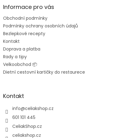
p
a
Informace pro vás
t
Obchodní podmínky
í
Podmínky ochrany osobních údajů
Bezlepkové recepty
Kontakt
Doprava a platba
Rady a tipy
Velkoobchod 📦
Dietní cestovní kartičky do restaurece
Kontakt
info
@
celiakshop.cz
601 101 445
CeliakShop.cz
celiakshop.cz