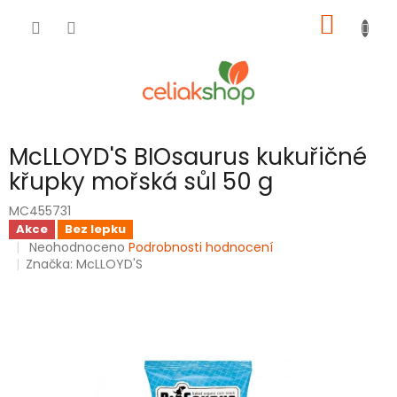
Přejít
NÁKUP
na
obsah
KOŠÍK
McLLOYD'S BIOsaurus kukuřičné
křupky mořská sůl 50 g
MC455731
Akce
Bez lepku
Průměrné
Neohodnoceno
Podrobnosti hodnocení
hodnocení
Značka:
McLLOYD'S
produktu
je
0,0
z
5
hvězdiček.