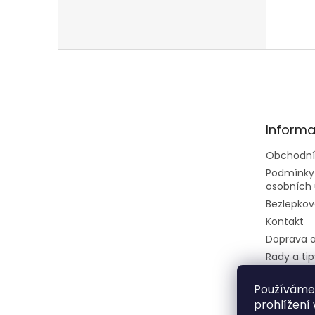
Z
á
p
a
t
Informa
í
Obchodní
Podmínky
osobních 
Bezlepkov
Kontakt
Doprava a
Rady a tip
Velkoobc
Používáme
Dietní ces
prohlížení
restaurec