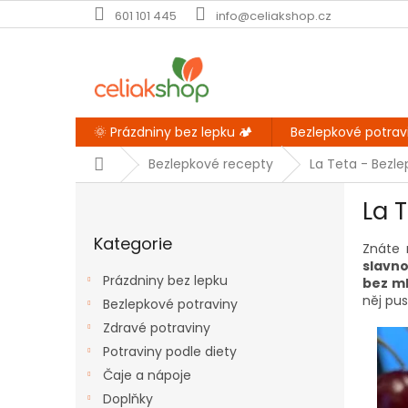
Přejít
601 101 445
info@celiakshop.cz
na
obsah
🌞 Prázdniny bez lepku 🏕️
Bezlepkové potrav
Domů
Bezlepkové recepty
La Teta - Bezl
P
La 
o
Přeskočit
s
Kategorie
kategorie
Znáte 
t
slavno
r
Prázdniny bez lepku
bez ml
a
něj pus
Bezlepkové potraviny
n
Zdravé potraviny
n
í
Potraviny podle diety
p
Čaje a nápoje
a
Doplňky