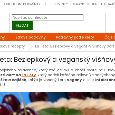
OBCHODNÍ PODMÍNKY
PODMÍNKY OCHRANY OSOBNÍCH ÚDAJ
HLEDAT
iny
Zdravé potraviny
Potraviny podle diety
Čaje 
epkové recepty
La Teta: Bezlepkový a veganský višňový dort
Teta: Bezlepkový a veganský višňov
nějakého oslavence, který má celiakii a chtěli byste mu uděl
stí dort od
La Tety
, který potěší každého milovníka nadýchaný
éka a vajíček
, takže je vhodný i pro
vegany
a lidi s
intoleranc
tit!