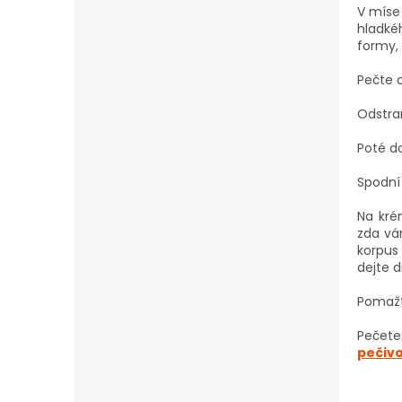
V míse
hladkéh
formy,
Pečte c
Odstra
Poté do
Spodní
Na kré
zda vá
korpus
dejte 
Pomažt
Pečete 
pečiv