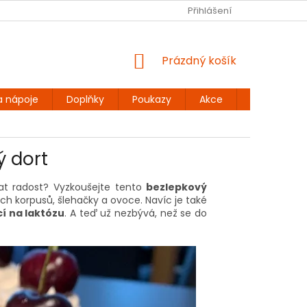
Ů
BEZLEPKOVÉ RECEPTY
KONTAKT
Přihlášení
DOPRAVA A PLATBA
NÁKUPNÍ
Prázdný košík
KOŠÍK
a nápoje
Doplňky
Poukazy
Akce
Dárky
ý dort
at radost? Vyzkoušejte tento
bezlepkový
ch korpusů, šlehačky a ovoce. Navíc je také
í na laktózu
. A teď už nezbývá, než se do