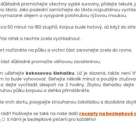
 důkladně promíchejte všechny sypké suroviny, přidejte tekuté,
o těsta. Jako poslední zamíchejte do těsta rozpuštěnou vychlad
 vymazané olejem a vysypané polohrubou rýžovou moukou.
ca 50 minut na 180 stupňů. Korpus bude hotový, až když do střed
ňte ráfek a nechte zcela vychladnout.
rt rozřízněte na půlku a vrchní část zarovnejte zcela do rovna.
 část důkladně promažte višňovou zavařeninou.
m ušlehejte
kokosovou šlehačku
. Už je slazená, takže není t
m to bude vyhovovat. Šlehejte několik minut a použijte ztužov
 a dejte vychladit alespoň na 2 hodiny. Zbylou šlehačku dejte
druhou půlku korpusu a zlehka přimáčkněte.
e vrch dortu, posypejte strouhanou čokoládou a dozdobte zbyt
rádi? Podívejte se také na naše další
recepty na bezlepkové 
o
🍞 S námi je bezlepkové pečení pro každého!