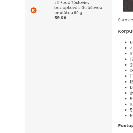
J.K.Food Těstoviny
bezlepkové s Gulášovou
omáčkou 60 g
59 Kč
Surovi
Korpu
6
1
1
2
1
1
l
l
š
5
1
5
5
Postup