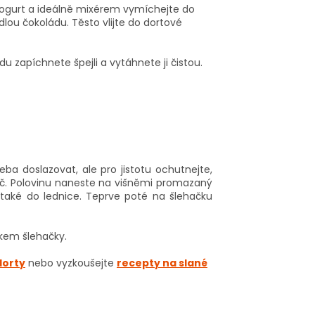
 jogurt a ideálně mixérem vymíchejte do
lou čokoládu. Těsto vlijte do dortové
u zapíchnete špejli a vytáhnete ji čistou.
řeba doslazovat, ale pro jistotu ochutnejte,
ač. Polovinu naneste na višněmi promazaný
 také do lednice. Teprve poté na šlehačku
kem šlehačky.
dorty
nebo vyzkoušejte
recepty na slané