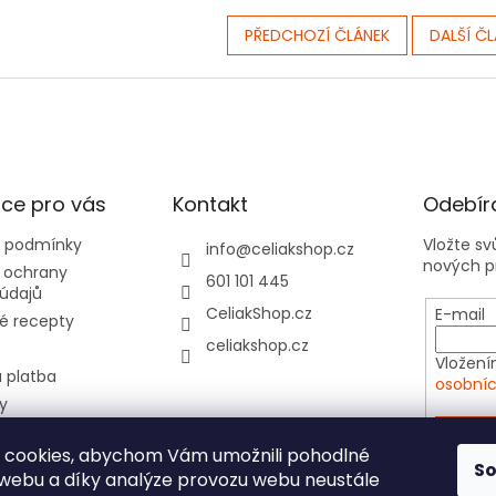
PŘEDCHOZÍ ČLÁNEK
DALŠÍ Č
ce pro vás
Kontakt
Odebíra
 podmínky
Vložte s
info
@
celiakshop.cz
nových p
 ochrany
601 101 445
údajů
CeliakShop.cz
E-mail
é recepty
celiakshop.cz
Vložení
 platba
osobníc
y
hod 📦
PŘIHL
 cookies, abychom Vám umožnili pohodlné
tovní kartičky do
S
 webu a díky analýze provozu webu neustále
e