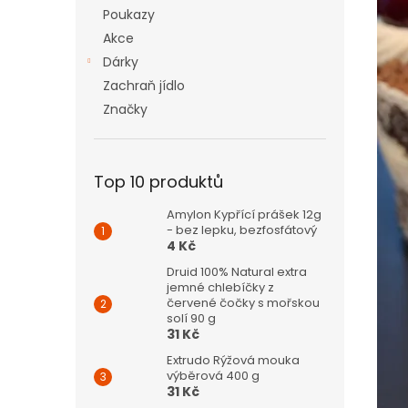
n
Poukazy
e
Akce
l
Dárky
Zachraň jídlo
Značky
Top 10 produktů
Amylon Kypřící prášek 12g
- bez lepku, bezfosfátový
4 Kč
Druid 100% Natural extra
jemné chlebíčky z
červené čočky s mořskou
solí 90 g
31 Kč
Extrudo Rýžová mouka
výběrová 400 g
31 Kč