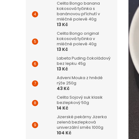
Celita Bongo banana
kokosová tyčinka s
banánovou příchutí v
mléčné polevě 40g
13 Kč
Celita Bongo original
kokosová tyčinka v
mléčné polevě 40g
13 Kč
Labeta Puding čokoládový
bez lepku 45g
13 Kč
Adveni Mouka z hnědé
rýže 250g
43 Kč
Celita Sojový suk klasik
bezlepkový 50g
14 Kč
Jizerské pekárny Jizerka
zelená bezlepková
univerzální směs 1000g
104 Kč