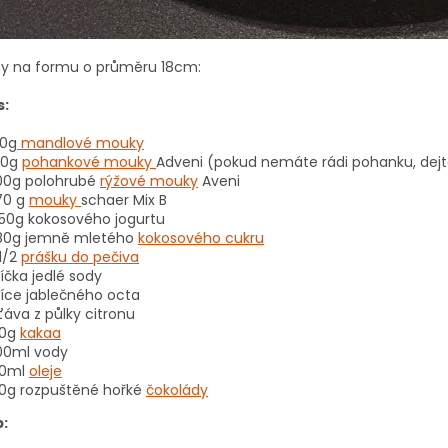
ny na formu o průměru 18cm:
s:
0g
mandlové mouky
40g
pohankové mouky
Adveni (pokud nemáte rádi pohanku, dej
00g polohrubé
rýžové mouky
Aveni
70 g
mouky
schaer Mix B
50g kokosového jogurtu
80g jemně mletého
kokosového cukru
 1/2
prášku do pečiva
žíčka jedlé sody
žíce jablečného octa
ťáva z půlky citronu
0g
kakaa
00ml vody
0ml
oleje
0g rozpuštěné hořké
čokolády
: