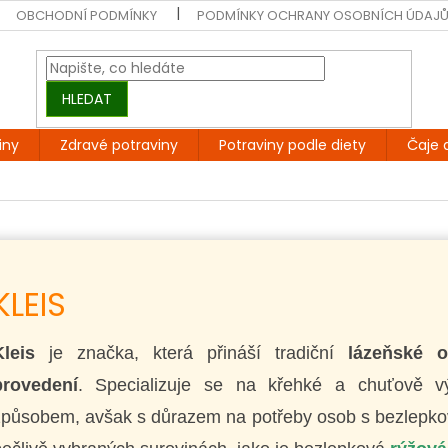
OBCHODNÍ PODMÍNKY
PODMÍNKY OCHRANY OSOBNÍCH ÚDAJ
HLEDAT
iny
Zdravé potraviny
Potraviny podle diety
Čaje 
KLEIS
Kleis
je značka, která přináší tradiční
lázeňské 
provedení
. Specializuje se na křehké a chuťově 
způsobem, avšak s důrazem na potřeby osob s bezlepkov