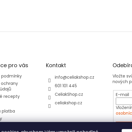
ce pro vás
Kontakt
Odebíra
 podmínky
Vložte s
info
@
celiakshop.cz
nových p
 ochrany
601 101 445
údajů
CeliakShop.cz
E-mail
é recepty
celiakshop.cz
Vložení
 platba
osobníc
y
hod 📦
PŘIHL