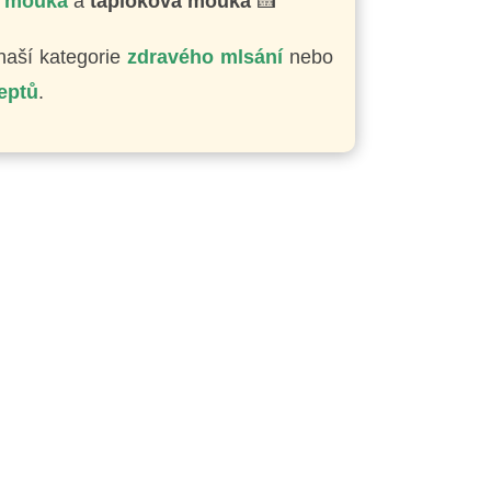
á mouka
a
tapioková mouka
🍰
naší kategorie
zdravého mlsání
nebo
eptů
.