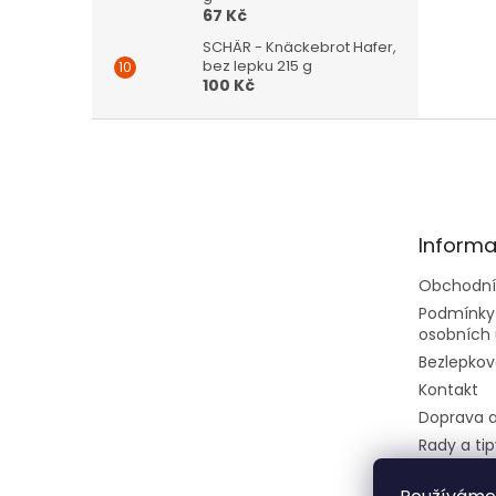
67 Kč
SCHÄR - Knäckebrot Hafer,
bez lepku 215 g
100 Kč
Z
á
p
a
t
Informa
í
Obchodní
Podmínky
osobních 
Bezlepkov
Kontakt
Doprava a
Rady a tip
Velkoobc