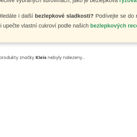
ečlivě vybraných surovinách, jako je bezlepková
rýžov
ledáte i další
bezlepkové sladkosti?
Podívejte se do 
i upečte vlastní cukroví podle našich
bezlepkových rec
produkty značky
Kleis
nebyly nalezeny...