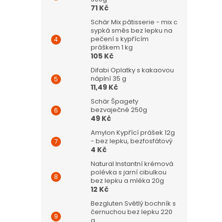
71 Kč
Schär Mix pâtisserie - mix c
sypká směs bez lepku na
pečení s kypřícím
práškem 1 kg
105 Kč
Difabi Oplatky s kakaovou
náplní 35 g
11,49 Kč
Schär Špagety
bezvaječné 250g
49 Kč
Amylon Kypřící prášek 12g
- bez lepku, bezfosfátový
4 Kč
Natural Instantní krémová
polévka s jarní cibulkou
bez lepku a mléka 20g
12 Kč
Bezgluten Světlý bochník s
černuchou bez lepku 220
g