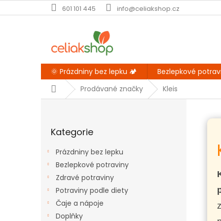
Přejít
601 101 445
info@celiakshop.cz
na
obsah
🌞 Prázdniny bez lepku 🏕️
Bezlepkové potrav
Domů
Prodávané značky
Kleis
P
o
Přeskočit
s
Kategorie
kategorie
t
r
Prázdniny bez lepku
a
Bezlepkové potraviny
n
Zdravé potraviny
n
í
Potraviny podle diety
p
Čaje a nápoje
a
Doplňky