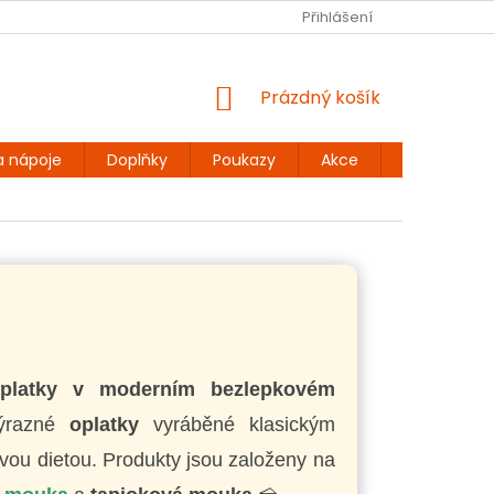
Ů
BEZLEPKOVÉ RECEPTY
KONTAKT
Přihlášení
DOPRAVA A PLATBA
NÁKUPNÍ
Prázdný košík
KOŠÍK
a nápoje
Doplňky
Poukazy
Akce
Dárky
oplatky v moderním bezlepkovém
výrazné
oplatky
vyráběné klasickým
ou dietou. Produkty jsou založeny na