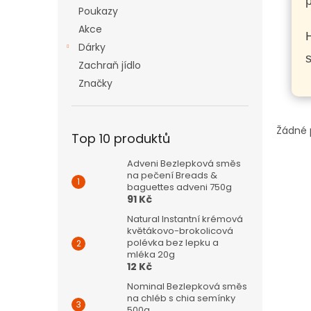
p
n
Poukazy
e
Akce
l
H
Dárky
s
Zachraň jídlo
Značky
Žádné 
Top 10 produktů
Adveni Bezlepková směs
na pečení Breads &
baguettes adveni 750g
91 Kč
Natural Instantní krémová
květákovo-brokolicová
polévka bez lepku a
mléka 20g
12 Kč
Nominal Bezlepková směs
na chléb s chia semínky
500g