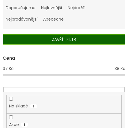
Ř
a
Doporučujeme
Nejlevnější
Nejdražší
z
e
Nejprodávanější
Abecedně
n
í
p
ZAVŘÍT FILTR
r
o
d
Cena
u
37
Kč
38
Kč
k
t
ů
Na skladě
1
Akce
1