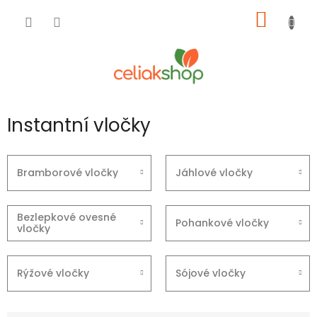
Přejít
NÁKUP
na
obsah
KOŠÍK
Instantní vločky
Bramborové vločky
Jáhlové vločky
Bezlepkové ovesné
Pohankové vločky
vločky
Rýžové vločky
Sójové vločky