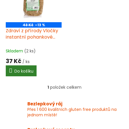
s
p
r
o
43 Kč
–13 %
d
Zdraví z přírody Vločky
u
instantní pohankové
k
300g
t
Skladem
(2 ks)
ů
37 Kč
/ ks
Do košíku
1
položek celkem
O
v
l
Bezlepkový ráj
á
Přes 1 600 kvalitních gluten free produktů na
d
jednom místě!
a
c
í