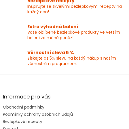
Bezlepkové recepty
p
Inspirujte se skvělými bezlepkovými recepty na
r
každý den!
v
k
y
Extra výhodná balení
v
Vaše oblíbené bezlepkové produkty ve větším
ý
balení za méně peněz!
p
i
Věrnostní sleva 5 %
s
Získejte až 5% slevu na každý nákup s naším
u
věrnostním programem.
Z
á
p
a
Informace pro vás
t
Obchodní podmínky
í
Podmínky ochrany osobních údajů
Bezlepkové recepty
Kontakt