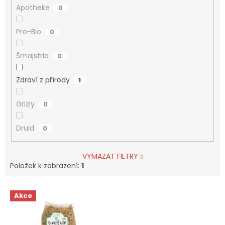
Apotheke
0
Pro-Bio
0
Šmajstrla
0
Zdraví z přírody
1
Grizly
0
Druid
0
VYMAZAT FILTRY
Položek k zobrazení:
1
V
Akce
ý
p
i