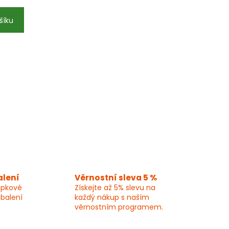
šíku
alení
Věrnostní sleva 5 %
epkové
Získejte až 5% slevu na
 balení
každý nákup s naším
věrnostním programem.