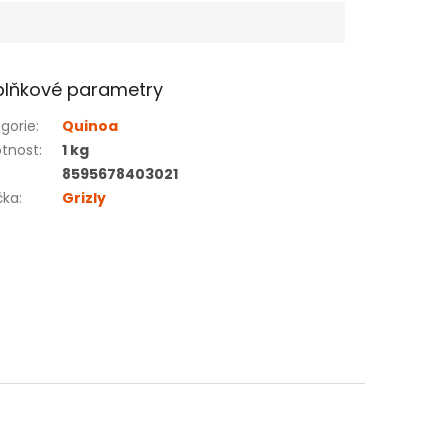
lňkové parametry
gorie
:
Quinoa
tnost
:
1 kg
8595678403021
čka
:
Grizly