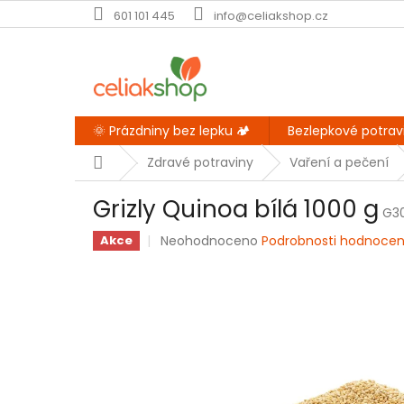
Přejít
601 101 445
info@celiakshop.cz
na
obsah
🌞 Prázdniny bez lepku 🏕️
Bezlepkové potrav
Domů
Zdravé potraviny
Vaření a pečení
Grizly Quinoa bílá 1000 g
G30
Průměrné
Neohodnoceno
Podrobnosti hodnocen
Akce
hodnocení
produktu
je
0,0
z
5
hvězdiček.