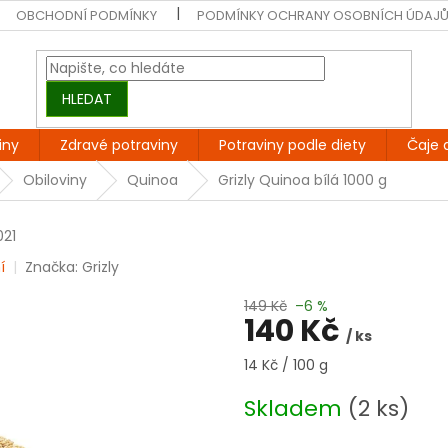
OBCHODNÍ PODMÍNKY
PODMÍNKY OCHRANY OSOBNÍCH ÚDAJ
HLEDAT
iny
Zdravé potraviny
Potraviny podle diety
Čaje 
Obiloviny
Quinoa
Grizly Quinoa bílá 1000 g
21
í
Značka:
Grizly
149 Kč
–6 %
140 Kč
/ ks
Měrná
14 Kč / 100 g
cena:
Skladem
(2 ks)