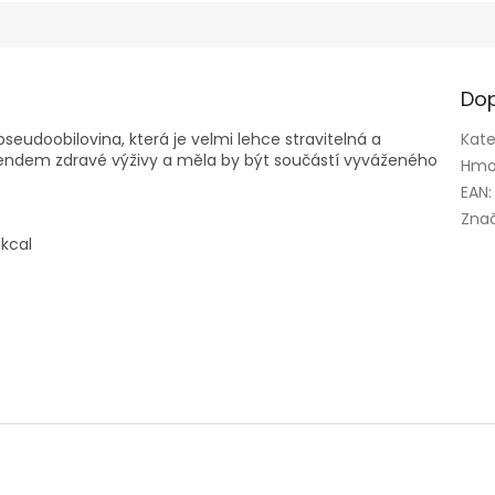
Dop
seudoobilovina, která je velmi lehce stravitelná a
Kate
rendem zdravé výživy a měla by být součástí vyváženého
Hmo
EAN
:
Zna
 kcal