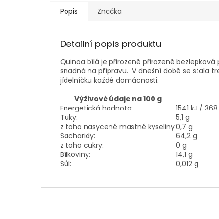
Popis
Značka
Detailní popis produktu
Quinoa bílá je přirozeně přirozeně bezlepková p
snadná na přípravu.
V dnešní době se stala t
jídelníčku každé domácnosti.
Výživové údaje na 100 g
Energetická hodnota:
1541 kJ / 368
Tuky:
5,1 g
z toho nasycené mastné kyseliny:
0,7 g
Sacharidy:
64,2 g
z toho cukry:
0 g
Bílkoviny:
14,1 g
Sůl:
0,012 g
Z
á
p