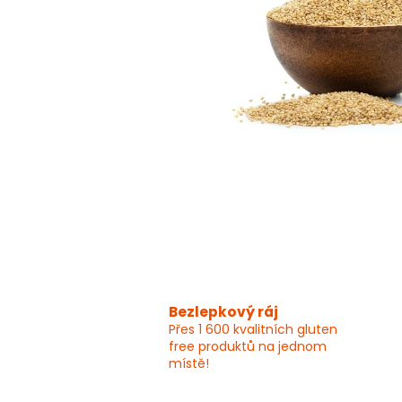
Bezlepkový ráj
Přes 1 600 kvalitních gluten
free produktů na jednom
místě!