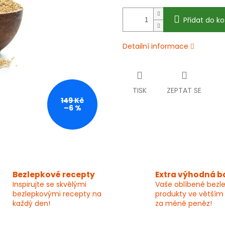
Přidat do ko
Detailní informace
TISK
ZEPTAT SE
149 Kč
–6 %
Bezlepkové recepty
Extra výhodná b
Inspirujte se skvělými
Vaše oblíbené bezl
bezlepkovými recepty na
produkty ve větším
každý den!
za méně peněz!