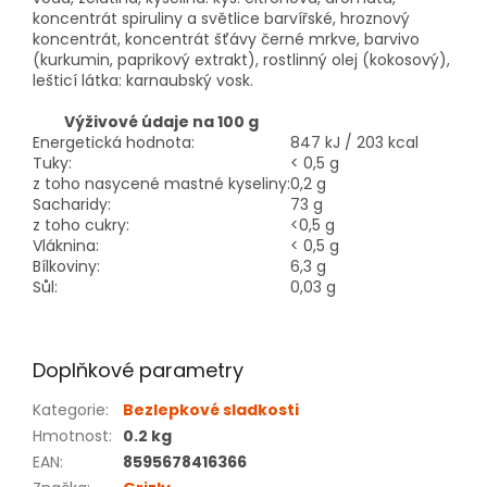
koncentrát spiruliny a světlice barvířské, hroznový
koncentrát, koncentrát šťávy černé mrkve, barvivo
(kurkumin, paprikový extrakt), rostlinný olej (kokosový),
lešticí látka: karnaubský vosk.
Výživové údaje na 100 g
Energetická hodnota:
847 kJ / 203 kcal
Tuky:
< 0,5 g
z toho nasycené mastné kyseliny:
0,2 g
Sacharidy:
73 g
z toho cukry:
<0,5 g
Vláknina:
< 0,5 g
Bílkoviny:
6,3 g
Sůl:
0,03 g
Doplňkové parametry
Kategorie
:
Bezlepkové sladkosti
Hmotnost
:
0.2 kg
EAN
:
8595678416366