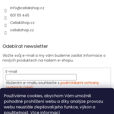
info
@
celiakshop.cz
601 101 445
CeliakShop.cz
celiakshop.cz
Odebírat newsletter
Vložte svůj e-mail a my vám budeme zasílat informace o
nových produktech na našem e-shopu.
E-mail
Vložením e-mailu souhlasíte s
podmínkami ochrany
osobních údajů
Používáme cookies, abychom Vám umožnili
PŘIHLÁSIT SE
pohodlné prohlížení webu a díky analýze provozu
webu neustále zlepšovali jeho funkce, výkon a
použitelnost.
Více informací