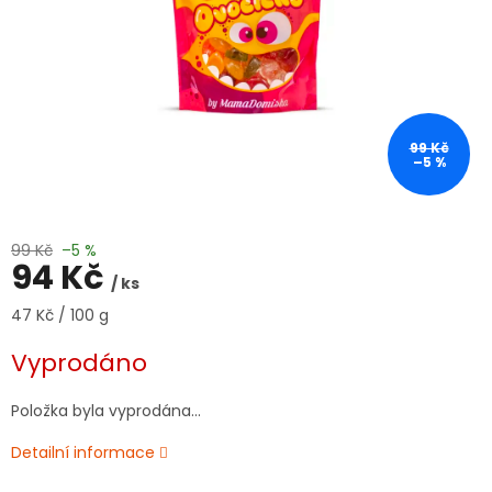
99 Kč
–5 %
99 Kč
–5 %
94 Kč
/ ks
Měrná
47 Kč / 100 g
cena:
Vyprodáno
Položka byla vyprodána…
Detailní informace