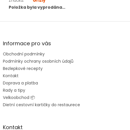
Značka
:
Grizly
Položka byla vyprodána…
Z
á
p
a
Informace pro vás
t
Obchodní podmínky
í
Podmínky ochrany osobních údajů
Bezlepkové recepty
Kontakt
Doprava a platba
Rady a tipy
Velkoobchod 📦
Dietní cestovní kartičky do restaurece
Kontakt