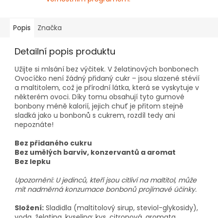
Popis
Značka
Detailní popis produktu
Užijte si mlsání bez výčitek. V želatinových bonbonech
Ovocíčko není žádný přidaný cukr – jsou slazené stévií
a maltitolem, což je přírodní látka, která se vyskytuje v
některém ovoci. Díky tomu obsahují tyto gumové
bonbony méně kalorií, jejich chuť je přitom stejně
sladká jako u bonbonů s cukrem, rozdíl tedy ani
nepoznáte!
Bez přidaného cukru
Bez umělých barviv, konzervantů a aromat
Bez lepku
Upozornění: U jedinců, kteří jsou citliví na maltitol, může
mít nadměrná konzumace bonbonů projímavé účinky.
Složení:
Sladidla (maltitolový sirup, steviol-glykosidy),
voda, želatina, kyselina: kys. citronová, aromata,