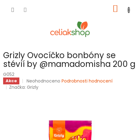
Přejít
NÁKUP
na
obsah
KOŠÍK
Grizly Ovocíčko bonbóny se
stévií by @mamadomisha 200 g
G052
Průměrné
Neohodnoceno
Podrobnosti hodnocení
Akce
hodnocení
Značka:
Grizly
produktu
je
0,0
z
5
hvězdiček.