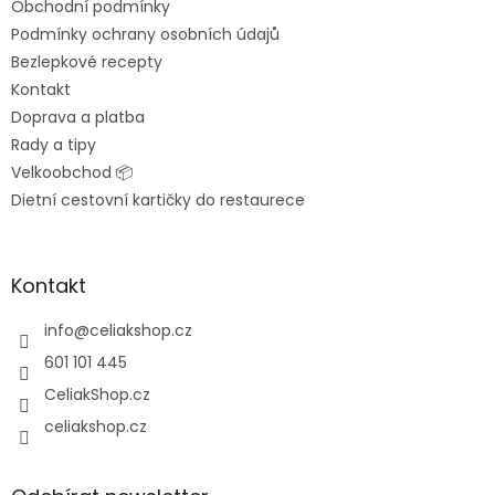
Obchodní podmínky
í
Podmínky ochrany osobních údajů
Bezlepkové recepty
Kontakt
Doprava a platba
Rady a tipy
Velkoobchod 📦
Dietní cestovní kartičky do restaurece
Kontakt
info
@
celiakshop.cz
601 101 445
CeliakShop.cz
celiakshop.cz