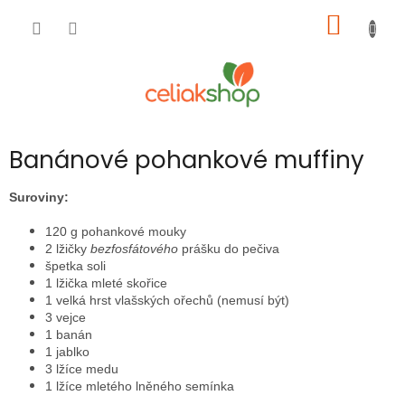
Přejít
NÁKUP
na
obsah
KOŠÍK
Banánové pohankové muffiny
Suroviny:
120 g pohankové mouky
2 lžičky
bezfosfátového
prášku do pečiva
špetka soli
1 lžička mleté skořice
1 velká hrst vlašských ořechů (nemusí být)
3 vejce
1 banán
1 jablko
3 lžíce medu
1 lžíce mletého lněného semínka