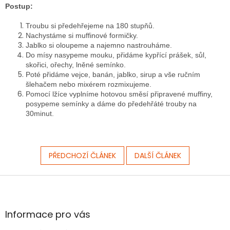
Postup:
Troubu si předehřejeme na 180 stupňů.
Nachystáme si muffinové formičky.
Jablko si oloupeme a najemno nastrouháme.
Do mísy nasypeme mouku, přidáme kypřící prášek, sůl,
skořici, ořechy, lněné semínko.
Poté přidáme vejce, banán, jablko, sirup a vše ručním
šlehačem nebo mixérem rozmixujeme.
Pomocí lžíce vyplníme hotovou směsí připravené muffiny,
posypeme semínky a dáme do předehřáté trouby na
30minut.
PŘEDCHOZÍ ČLÁNEK
DALŠÍ ČLÁNEK
Z
á
p
a
Informace pro vás
t