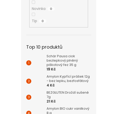
Novinka
0
Tip
0
Top 10 produktů
Schär Pausa ciok
bezlepkový plněný
piškotový řez 35 g
19 Kč
Amylon Kypřící prášek 12g
- bez lepku, bezfosfátový
4 Kč
BEZGLUTEN Droždí sušené
7g
21 Kč
Amylon BIO cukr vanilkový
8 g