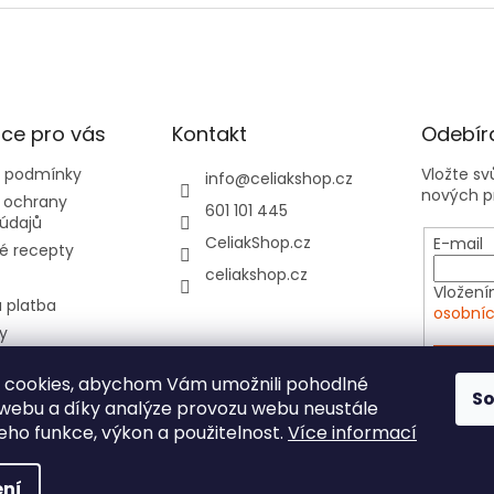
ce pro vás
Kontakt
Odebíra
 podmínky
Vložte s
info
@
celiakshop.cz
nových p
 ochrany
601 101 445
údajů
CeliakShop.cz
E-mail
é recepty
celiakshop.cz
Vložení
 platba
osobníc
y
hod 📦
PŘIHL
 cookies, abychom Vám umožnili pohodlné
tovní kartičky do
S
 webu a díky analýze provozu webu neustále
e
jeho funkce, výkon a použitelnost.
Více informací
ní