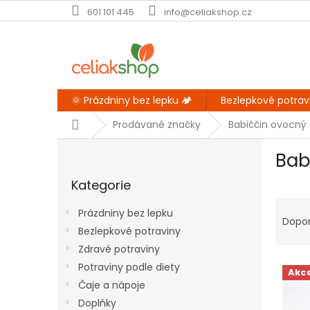
Přejít
601 101 445
info@celiakshop.cz
na
obsah
🌞 Prázdniny bez lepku 🏕️
Bezlepkové potrav
Domů
Prodávané značky
Babiččin ovocný 
P
Bab
o
Přeskočit
s
Kategorie
kategorie
t
Ř
r
Prázdniny bez lepku
a
a
Dopo
Bezlepkové potraviny
z
n
e
Zdravé potraviny
n
V
n
í
Potraviny podle diety
Akc
ý
í
p
Čaje a nápoje
p
p
a
Doplňky