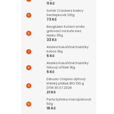
11 Kč
Schär Crackers krekry
bezlepkové 210g
73 Kč
Bezgluten Koření směs
grilovací na kuře bez
lepku 35g
33 Kč
Alaska Kukuřičné trubičky
kokos 18g
5 Kč
Alaska Kukuřičné trubičky
lískový oříšek 18g
5 Kč
Extrudo Crispins dýňový
křehký plátek BIO 100 g
DTM 30.07.2026
21 Kč
Perla tyčinka marcipánová
50g
16 Kč