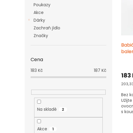
i
r
n
Poukazy
s
o
e
p
Akce
d
l
r
u
Dárky
o
k
Zachraň jídlo
d
t
Značky
u
ů
Babi
k
balen
t
ů
Cena
183
Kč
187
Kč
183
Měrn
203,33
cena:
Bez k
Užijt
ovocn
Na skladě
2
s kou
přírod
Akce
1