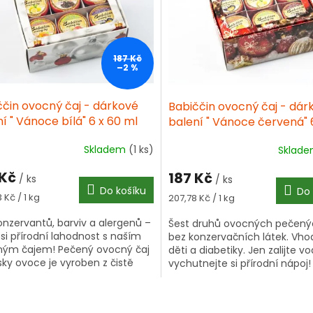
187 Kč
–2 %
ččin ovocný čaj - dárkové
Babiččin ovocný čaj - dár
í " Vánoce bílá" 6 x 60 ml
balení " Vánoce červená" 
ml
Skladem
(1 ks)
Sklad
 Kč
187 Kč
/ ks
/ ks
Do košíku
Do 
á
Měrná
 Kč / 1 kg
207,78 Kč / 1 kg
cena:
onzervantů, barviv a alergenů –
Šest druhů ovocných pečený
e si přírodní lahodnost s naším
bez konzervačních látek. Vho
ým čajem! Pečený ovocný čaj
děti a diabetiky. Jen zalijte v
sky ovoce je vyroben z čistě
vychutnejte si přírodní nápoj!
ních ingrediencí a je slazen...
O
v