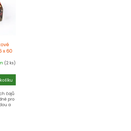
kové
6 x 60
em
(2 ks)
košíku
ch čajů
dné pro
odou a