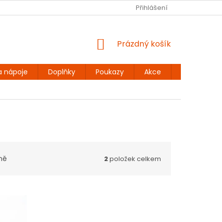
Ů
BEZLEPKOVÉ RECEPTY
KONTAKT
Přihlášení
DOPRAVA A PLATBA
NÁKUPNÍ
Prázdný košík
KOŠÍK
a nápoje
Doplňky
Poukazy
Akce
Dárky
ně
2
položek celkem