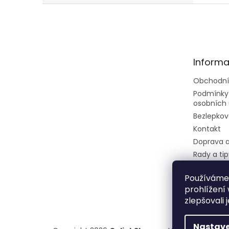
Z
á
p
a
t
Informa
í
Obchodní
Podmínky
osobních 
Bezlepkov
Kontakt
Doprava a
Rady a tip
Velkoobc
Používáme
Dietní ces
prohlížení
restaurec
zlepšovali 
Nastave