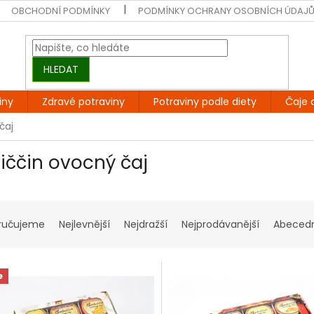
OBCHODNÍ PODMÍNKY
PODMÍNKY OCHRANY OSOBNÍCH ÚDAJ
HLEDAT
iny
Zdravé potraviny
Potraviny podle diety
Čaje 
čaj
iččin ovocný čaj
ručujeme
Nejlevnější
Nejdražší
Nejprodávanější
Abeced
e