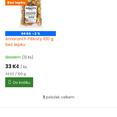
Bez lepku
dospělé.
34 Kč
–2 %
Amaranth Piškoty 100 g
bez lepku
Skladem
(12 ks)
33 Kč
/ ks
Měrná
33 Kč / 100 g
cena:
Do košíku
3
položek celkem
O
v
l
Z
á
á