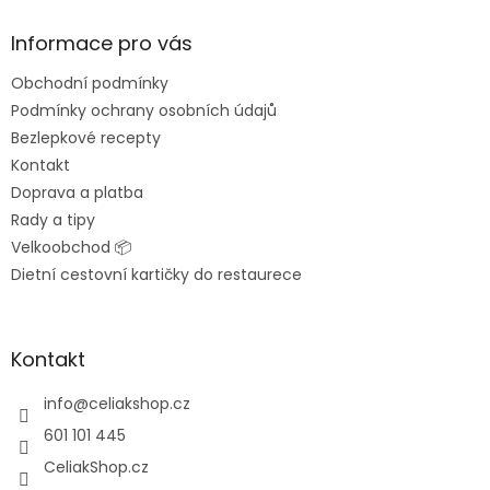
d
p
a
a
Informace pro vás
c
t
í
Obchodní podmínky
í
p
Podmínky ochrany osobních údajů
r
v
Bezlepkové recepty
k
Kontakt
y
Doprava a platba
v
ý
Rady a tipy
p
Velkoobchod 📦
i
Dietní cestovní kartičky do restaurece
s
u
Kontakt
info
@
celiakshop.cz
601 101 445
CeliakShop.cz