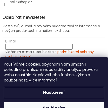
celiakshop.cz
Odebírat newsletter
Vložte svůj e-mail a my vám budeme zasílat informace o
nových produktech na našem e-shopu.
E-mail
Vložením e-mailu souhlasíte s
podmínkami ochrany
osobních údajů
Používáme cookies, abychom Vám umožnili
PŘIHLÁSIT SE
pohodlné prohlížení webu a díky analýze provozu
webu neustále zlepšovali jeho funkce, výkon a
použitelnost.
Více informací
Vytvořil Shoptet
Nastavení
Copyright 2026
CeliakShop.cz
. Všechna práva
Souhlasím