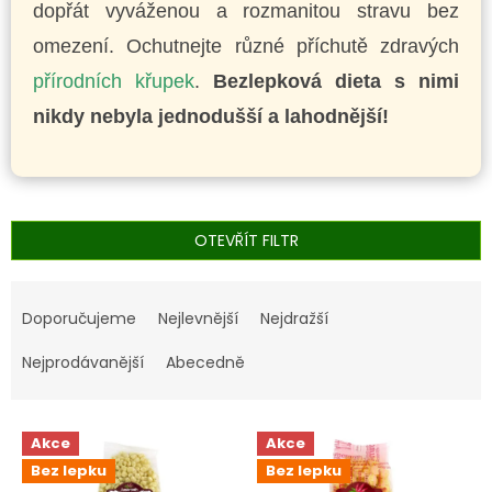
dopřát vyváženou a rozmanitou stravu bez
omezení. Ochutnejte různé příchutě zdravých
přírodních křupek
.
Bezlepková dieta s nimi
nikdy nebyla jednodušší a lahodnější!
OTEVŘÍT FILTR
Ř
a
Doporučujeme
Nejlevnější
Nejdražší
z
e
Nejprodávanější
Abecedně
n
í
V
p
Akce
Akce
ý
r
Bez lepku
Bez lepku
p
o