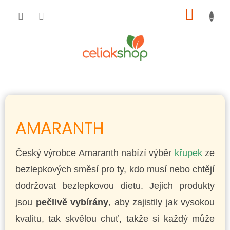
Přejít
NÁKUP
na
obsah
KOŠÍK
AMARANTH
Český výrobce Amaranth nabízí výběr
křupek
ze
bezlepkových směsí pro ty, kdo musí nebo chtějí
dodržovat bezlepkovou dietu. Jejich produkty
jsou
pečlivě vybírány
, aby zajistily jak vysokou
kvalitu, tak skvělou chuť, takže si každý může