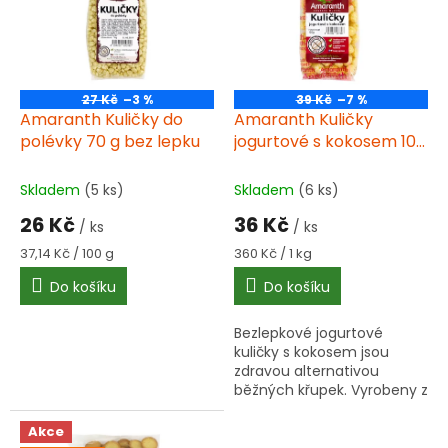
i
d
s
u
p
k
r
t
o
ů
27 Kč
–3 %
39 Kč
–7 %
d
Amaranth Kuličky do
Amaranth Kuličky
u
polévky 70 g bez lepku
jogurtové s kokosem 100
k
g bez lepku
t
Skladem
(5 ks)
Skladem
(6 ks)
ů
26 Kč
36 Kč
/ ks
/ ks
Měrná
Měrná
37,14 Kč / 100 g
360 Kč / 1 kg
cena:
cena:
Do košíku
Do košíku
Bezlepkové jogurtové
kuličky s kokosem jsou
zdravou alternativou
běžných křupek. Vyrobeny z
amarantu s vysokým
obsahem bílkovin a
Akce
vlákniny, ideální pro děti i