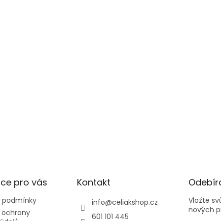
ce pro vás
Kontakt
Odebíra
 podmínky
Vložte s
info
@
celiakshop.cz
nových p
 ochrany
601 101 445