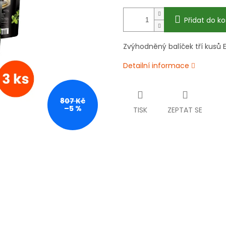
Přidat do ko
Zvýhodněný balíček tří kusů
Detailní informace
807 Kč
–5 %
TISK
ZEPTAT SE