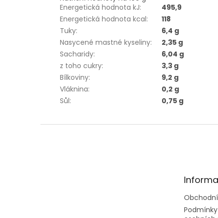
Energetická hodnota kJ
:
495,9
Energetická hodnota kcal
:
118
Tuky
:
6,4 g
Nasycené mastné kyseliny
:
2,35 g
Sacharidy
:
6,04 g
z toho cukry
:
3,3 g
Bílkoviny
:
9,2 g
Vláknina
:
0,2 g
Sůl
:
0,75 g
Z
á
p
a
t
Informa
í
Obchodní
Podmínky