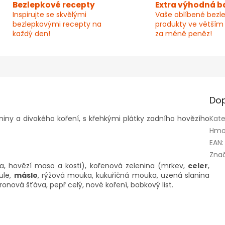
Bezlepkové recepty
Extra výhodná b
Inspirujte se skvělými
Vaše oblíbené bezl
bezlepkovými recepty na
produkty ve větším
každý den!
za méně peněz!
Dop
ny a divokého koření, s křehkými plátky zadního hovězího
Kate
Hmo
EAN
:
Zna
a, hovězí maso a kosti), kořenová zelenina (mrkev,
celer
,
ule,
máslo
, rýžová mouka, kukuřičná mouka, uzená slanina
ronová šťáva, pepř celý, nové koření, bobkový list.