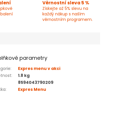
alení
Věrnostní sleva 5 %
epkové
Získejte až 5% slevu na
 balení
každý nákup s naším
věrnostním programem.
lňkové parametry
gorie
:
Expres menu v akci
tnost
:
1.8 kg
8594043790209
čka
:
Expres Menu