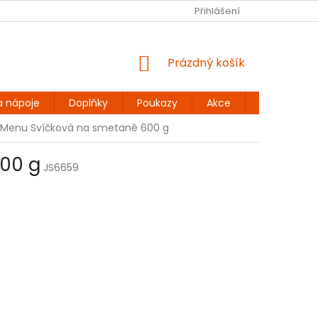
Ů
BEZLEPKOVÉ RECEPTY
KONTAKT
Přihlášení
DOPRAVA A PLATBA
NÁKUPNÍ
Prázdný košík
KOŠÍK
a nápoje
Doplňky
Poukazy
Akce
Dárky
s Menu Svíčková na smetaně 600 g
600 g
JS6659