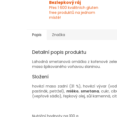
Bezlepkový ráj
Přes 1 600 kvalitních gluten
free produktů na jednom
místě!
Popis
Značka
Detailní popis produktu
Lahodná smetanová omáčka z kořenové zeleni
masa špikovaného voňavou slaninou.
Složení
hovězí maso zadní (31 %), hovězí vývar (vod
pastinák, petržel),
mléko
,
smetana
, cukr, cib
(vepřové sádlo), řepkový olej, sůl kamenná, cit
Nutriční hodnoty na 100 g