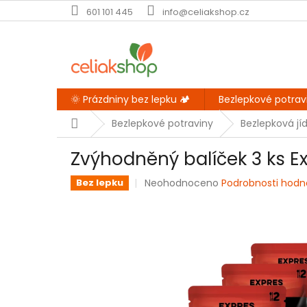
Přejít
601 101 445
info@celiakshop.cz
na
obsah
🌞 Prázdniny bez lepku 🏕️
Bezlepkové potrav
Domů
Bezlepkové potraviny
Bezlepková jíd
Zvýhodněný balíček 3 ks 
Průměrné
Neohodnoceno
Podrobnosti hodn
Bez lepku
hodnocení
produktu
je
0,0
z
5
hvězdiček.