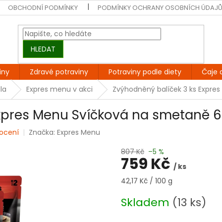
OBCHODNÍ PODMÍNKY
PODMÍNKY OCHRANY OSOBNÍCH ÚDAJ
HLEDAT
iny
Zdravé potraviny
Potraviny podle diety
Čaje 
la
Expres menu v akci
Zvýhodněný balíček 3 ks Expre
Expres Menu Svíčková na smetaně 
ocení
Značka:
Expres Menu
807 Kč
–5 %
759 Kč
/ ks
Měrná
42,17 Kč / 100 g
cena:
Skladem
(13 ks)