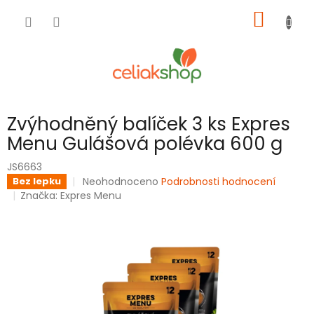
Přejít
NÁKUP
na
obsah
KOŠÍK
Zvýhodněný balíček 3 ks Expres
Menu Gulášová polévka 600 g
JS6663
Průměrné
Neohodnoceno
Podrobnosti hodnocení
Bez lepku
hodnocení
Značka:
Expres Menu
produktu
je
0,0
z
5
hvězdiček.