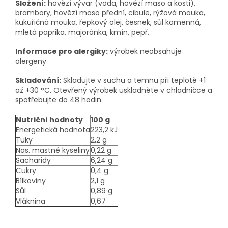
Složení:
hovězí vývar (voda, hovězí maso a kosti),
brambory, hovězí maso přední, cibule, rýžová mouka,
kukuřičná mouka, řepkový olej, česnek, sůl kamenná,
mletá paprika, majoránka, kmín, pepř.
Informace pro alergiky:
výrobek neobsahuje
alergeny
Skladování:
Skladujte v suchu a temnu při teplotě +1
až +30 °C. Otevřený výrobek uskladněte v chladničce a
spotřebujte do 48 hodin.
Nutriční hodnoty
100 g
Energetická hodnota
223,2 kJ
Tuky
2,2 g
Nas. mastné kyseliny
0,22 g
Sacharidy
6,24 g
Cukry
0,4 g
Bílkoviny
2,1 g
Sůl
0,89 g
Vláknina
0,67