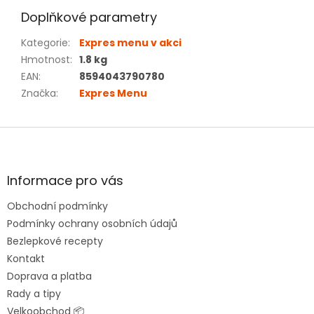
Doplňkové parametry
Kategorie
:
Expres menu v akci
Hmotnost
:
1.8 kg
EAN
:
8594043790780
Značka
:
Expres Menu
Z
á
p
a
Informace pro vás
t
Obchodní podmínky
í
Podmínky ochrany osobních údajů
Bezlepkové recepty
Kontakt
Doprava a platba
Rady a tipy
Velkoobchod 📦