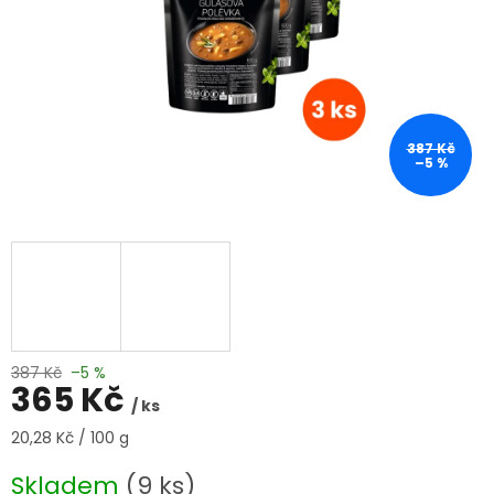
387 Kč
–5 %
387 Kč
–5 %
365 Kč
/ ks
Měrná
20,28 Kč / 100 g
cena:
Skladem
(9 ks)