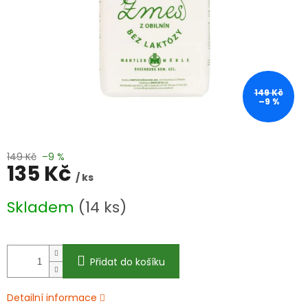
149 Kč
–9 %
149 Kč
–9 %
135 Kč
/ ks
Měrná
Skladem
(14 ks)
cena:
Přidat do košíku
Detailní informace