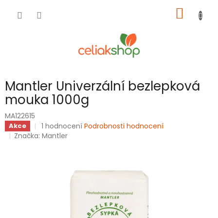
Přejít
NÁKUP
na
obsah
KOŠÍK
Mantler Univerzální bezlepková
mouka 1000g
MA122615
Průměrné
1 hodnocení
Podrobnosti hodnocení
Akce
hodnocení
Značka:
Mantler
produktu
je
5,0
z
5
hvězdiček.