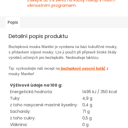
Získejte až 5% slevu na každý nákup s naším
věrnostním programem.
Popis
Detailní popis produktu
Bezlepková mouka Mantler je vyrobena na bázi kukuřičné mouky,
s přídavkem sójové mouky. Lze ji použít při přípravě široké škály
výrobků určených pro bezlepkáře. Neobsahuje laktózu.
Tip: vyzkoušejte náš recept na
bezlepkový ovocný koláč
z
mouky Mantler!
Výživové údaje na 100 g:
Energetická hodnota:
1495 kJ / 350 kcal
Tuky:
4,9 g
z toho nasycené mastné kyseliny:
0,4 g
Sacharidy:
71 g
z toho cukry:
0,5 g
Vláknina:
0 g