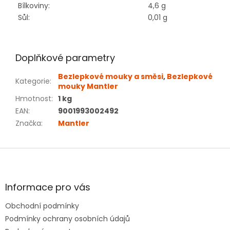
Bílkoviny:
4,6 g
Sůl:
0,01 g
Doplňkové parametry
Bezlepkové mouky a směsi
,
Bezlepkové
Kategorie
:
mouky Mantler
Hmotnost
:
1 kg
EAN
:
9001993002492
Značka
:
Mantler
Z
á
p
a
Informace pro vás
t
Obchodní podmínky
í
Podmínky ochrany osobních údajů