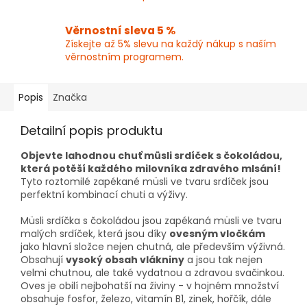
Věrnostní sleva 5 %
Získejte až 5% slevu na každý nákup s naším
věrnostním programem.
Popis
Značka
Detailní popis produktu
Objevte lahodnou chuť müsli srdíček s čokoládou,
která potěší každého milovníka zdravého mlsání!
Tyto roztomilé zapékané müsli ve tvaru srdíček jsou
perfektní kombinací chuti a výživy.
Müsli srdíčka s čokoládou jsou zapékaná müsli ve tvaru
malých srdíček, která jsou díky
ovesným vločkám
jako hlavní složce nejen chutná, ale především výživná.
Obsahují
vysoký obsah vlákniny
a jsou tak nejen
velmi chutnou, ale také vydatnou a zdravou svačinkou.
Oves je obilí nejbohatší na živiny - v hojném množství
obsahuje fosfor, železo, vitamín B1, zinek, hořčík, dále