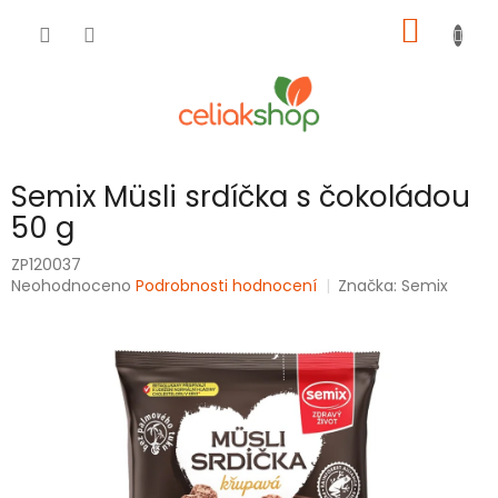
Přejít
NÁKUP
na
obsah
KOŠÍK
Semix Müsli srdíčka s čokoládou
50 g
ZP120037
Průměrné
Neohodnoceno
Podrobnosti hodnocení
Značka:
Semix
hodnocení
produktu
je
0,0
z
5
hvězdiček.