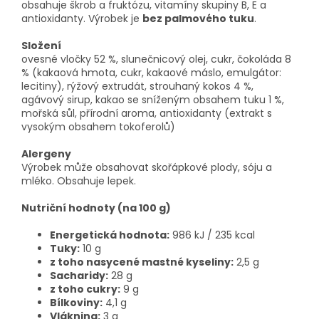
obsahuje škrob a fruktózu, vitamíny skupiny B, E a
antioxidanty. Výrobek je
bez palmového tuku
.
Složení
ovesné vločky 52 %, slunečnicový olej, cukr, čokoláda 8
% (kakaová hmota, cukr, kakaové máslo, emulgátor:
lecitiny), rýžový extrudát, strouhaný kokos 4 %,
agávový sirup, kakao se sníženým obsahem tuku 1 %,
mořská sůl, přírodní aroma, antioxidanty (extrakt s
vysokým obsahem tokoferolů)
Alergeny
Výrobek může obsahovat skořápkové plody, sóju a
mléko. Obsahuje lepek.
Nutriční hodnoty (na 100 g)
Energetická hodnota:
986 kJ / 235 kcal
Tuky:
10 g
z toho nasycené mastné kyseliny:
2,5 g
Sacharidy:
28 g
z toho cukry:
9 g
Bílkoviny:
4,1 g
Vláknina:
3 g