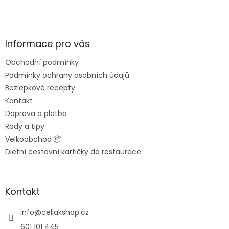
Z
á
p
a
Informace pro vás
t
Obchodní podmínky
í
Podmínky ochrany osobních údajů
Bezlepkové recepty
Kontakt
Doprava a platba
Rady a tipy
Velkoobchod 📦
Dietní cestovní kartičky do restaurece
Kontakt
info
@
celiakshop.cz
601 101 445