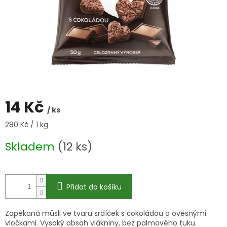
14 Kč
/ ks
Měrná
280 Kč / 1 kg
cena:
Skladem
(12 ks)
Přidat do košíku
Zapékaná müsli ve tvaru srdíček s čokoládou a ovesnými
vločkami. Vysoký obsah vlákniny, bez palmového tuku.