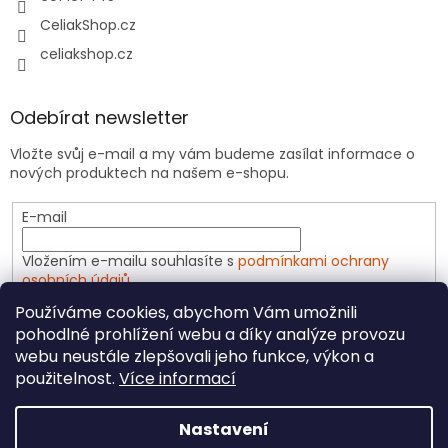
CeliakShop.cz
celiakshop.cz
Odebírat newsletter
Vložte svůj e-mail a my vám budeme zasílat informace o
nových produktech na našem e-shopu.
E-mail
Vložením e-mailu souhlasíte s
podmínkami ochrany
osobních údajů
Používáme cookies, abychom Vám umožnili
PŘIHLÁSIT SE
pohodlné prohlížení webu a díky analýze provozu
webu neustále zlepšovali jeho funkce, výkon a
použitelnost.
Více informací
Vytvořil Shoptet
Nastavení