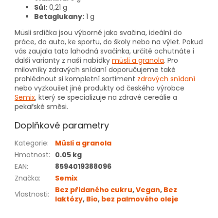
Sůl:
0,21 g
Betaglukany:
1 g
Müsli srdíčka jsou výborné jako svačina, ideální do
práce, do auta, ke sportu, do školy nebo na výlet. Pokud
vás zaujala tato lahodná svačinka, určitě ochutnáte i
další varianty z naší nabídky
müsli a granola
. Pro
milovníky zdravých snídaní doporučujeme také
prohlédnout si kompletní sortiment
zdravých snídaní
nebo vyzkoušet jiné produkty od českého výrobce
Semix
, který se specializuje na zdravé cereálie a
pekařské směsi.
Doplňkové parametry
Kategorie
:
Müsli a granola
Hmotnost
:
0.05 kg
EAN
:
8594019388096
Značka
:
Semix
Bez přidaného cukru
,
Vegan
,
Bez
Vlastnosti
:
laktózy
,
Bio
,
bez palmového oleje